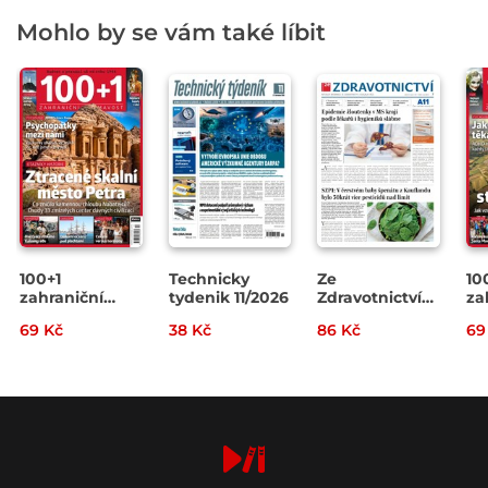
Mohlo by se vám také líbit
100+1
Technicky
Ze
10
zahraniční
tydenik 11/2026
Zdravotnictví
za
zajímavost
7/2026
za
69 Kč
38 Kč
86 Kč
69
14/2026
13