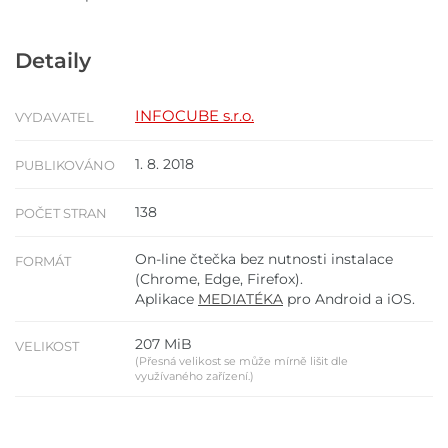
Detaily
INFOCUBE s.r.o.
VYDAVATEL
1. 8. 2018
PUBLIKOVÁNO
138
POČET STRAN
On-line čtečka bez nutnosti instalace
FORMÁT
(Chrome, Edge, Firefox).
Aplikace
MEDIATÉKA
pro Android a iOS.
207 MiB
VELIKOST
(Přesná velikost se může mírně lišit dle
využívaného zařízení.)