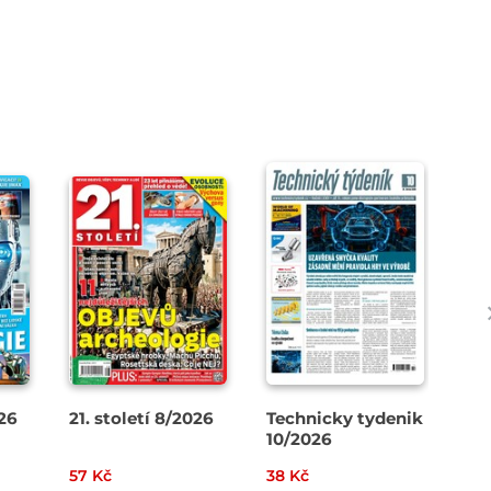
26
21. století 8/2026
Technicky tydenik
Zá
10/2026
7-
57 Kč
38 Kč
99 