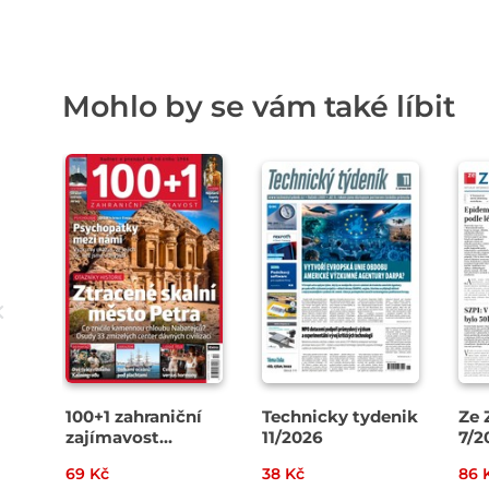
Mohlo by se vám také líbit
100+1 zahraniční
Technicky tydenik
Ze 
zajímavost
11/2026
7/2
14/2026
69 Kč
38 Kč
86 