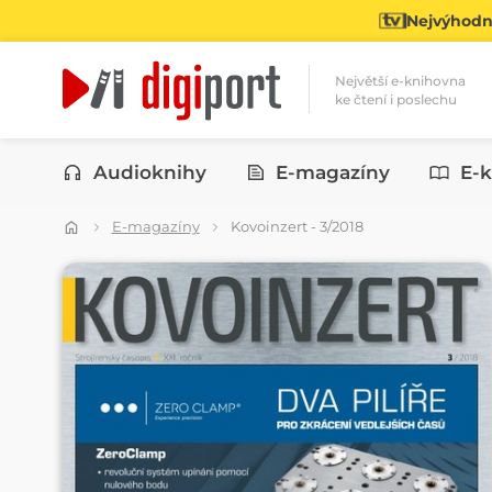
Nejvýhodně
Největší e-knihovna
ke čtení i poslechu
Kategorie
Audioknihy
E-magazíny
E-k
E-magazíny
Kovoinzert - 3/2018