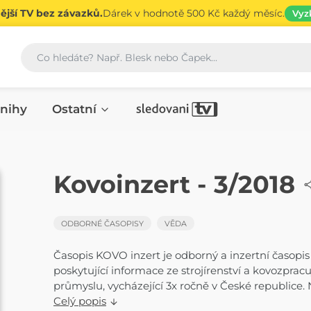
jší TV bez závazků.
Dárek v hodnotě 500 Kč každý měsíc.
Vyz
Vyhledávání
nihy
Ostatní
ČASOPIS
Kovoinzert - 3/2018
ODBORNÉ ČASOPISY
VĚDA
Časopis KOVO inzert je odborný a inzertní časopis
poskytující informace ze strojírenství a kovozpracu
průmyslu, vycházející 3x ročně v České republice. N
Celý popis