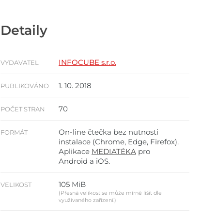
Detaily
INFOCUBE s.r.o.
VYDAVATEL
1. 10. 2018
PUBLIKOVÁNO
70
POČET STRAN
On-line čtečka bez nutnosti
FORMÁT
instalace (Chrome, Edge, Firefox).
Aplikace
MEDIATÉKA
pro
Android a iOS.
105 MiB
VELIKOST
(Přesná velikost se může mírně lišit dle
využívaného zařízení.)