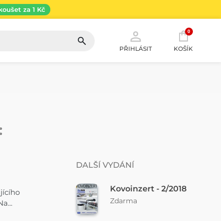
koušet za 1 Kč
0
PŘIHLÁSIT
KOŠÍK
DALŠÍ VYDÁNÍ
Kovoinzert - 2/2018
jícího
Zdarma
a...