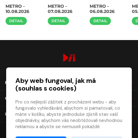
METRO -
METRO -
METRO -
ME
10.08.2026
07.08.2026
06.08.2026
05
DETAIL
DETAIL
DETAIL
D
digiport.cz © 2026
Aby web fungoval, jak má
NÁKUP
(souhlas s cookies)
O SPOLEČNOSTI
Pro co nejlepší zážitek z procházení webu - aby
fungovalo vyhledávání, abychom si pamatovali, co
máte v košíku, abyste jednoduše zjistili stav vaší
KONTAKT
objednávky, abychom vás neobtěžovali nevhodnou
reklamou a abyste se nemuseli pokaždé
přihlašovat.