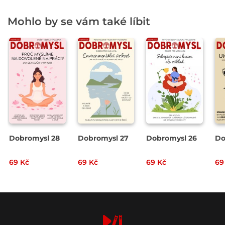
Mohlo by se vám také líbit
Dobromysl 28
Dobromysl 27
Dobromysl 26
Do
69 Kč
69 Kč
69 Kč
69