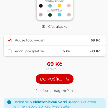
Číst ukázku
Pouze toto vydání
69 Kč
Roční předplatné
6 ks
399 Kč
69
Kč
Cena vč. DPH
DO KOŠÍKU
Jak číst e-magazín?
Jedná se o
elektronickou verzi
určenou ke čtení
online, nebo v aplikaci
Mediatéka
.