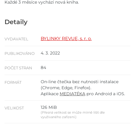
Každé 3 měsíce vychází nová kniha.
Detaily
BYLINKY REVUE, s. r. o.
VYDAVATEL
4. 3. 2022
PUBLIKOVÁNO
84
POČET STRAN
On-line čtečka bez nutnosti instalace
FORMÁT
(Chrome, Edge, Firefox).
Aplikace
MEDIATÉKA
pro Android a iOS.
126 MiB
VELIKOST
(Přesná velikost se může mírně lišit dle
využívaného zařízení.)