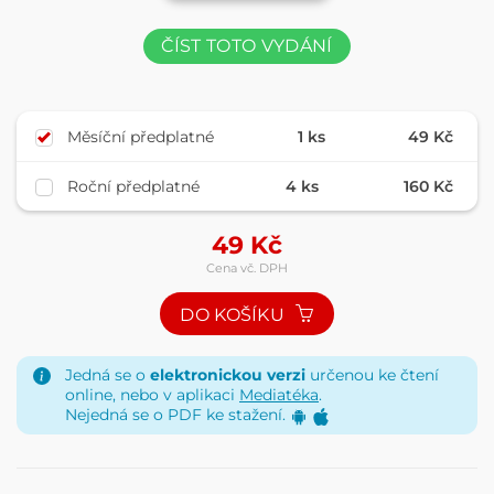
ČÍST TOTO VYDÁNÍ
Měsíční předplatné
1 ks
49 Kč
Roční předplatné
4 ks
160 Kč
49
Kč
Cena vč. DPH
DO KOŠÍKU
Jedná se o
elektronickou verzi
určenou ke čtení
online, nebo v aplikaci
Mediatéka
.
Nejedná se o PDF ke stažení.