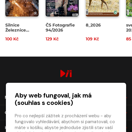
Silnice
ČS Fotografie
8_2026
sv
Železnice
94/2026
20
3/2026
100 Kč
129 Kč
109 Kč
85
digiport.cz © 2026
Aby web fungoval, jak má
NÁKUP
(souhlas s cookies)
O SPOLEČNOSTI
Pro co nejlepší zážitek z procházení webu - aby
fungovalo vyhledávání, abychom si pamatovali, co
máte v košíku, abyste jednoduše zjistili stav vaší
KONTAKT