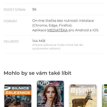
96
POČET STRAN
On-line čtečka bez nutnosti instalace
FORMÁT
(Chrome, Edge, Firefox).
Aplikace
MEDIATÉKA
pro Android a iOS.
144 MiB
VELIKOST
(Přesná velikost se může mírně lišit dle
využívaného zařízení.)
Mohlo by se vám také líbit