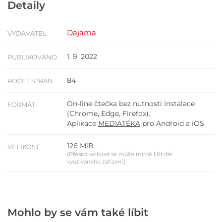
Detaily
Dajama
VYDAVATEL
1. 9. 2022
PUBLIKOVÁNO
84
POČET STRAN
On-line čtečka bez nutnosti instalace
FORMÁT
(Chrome, Edge, Firefox).
Aplikace
MEDIATÉKA
pro Android a iOS.
126 MiB
VELIKOST
(Přesná velikost se může mírně lišit dle
využívaného zařízení.)
Mohlo by se vám také líbit