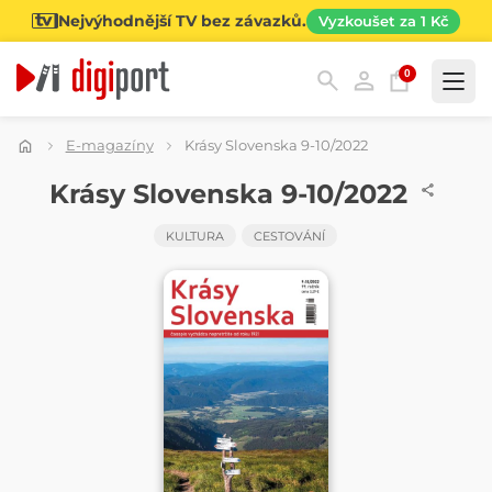
Nejvýhodnější TV bez závazků.
Vyzkoušet za 1 Kč
0
Kategorie
E-magazíny
Krásy Slovenska 9-10/2022
ČASOPIS
Krásy Slovenska 9-10/2022
KULTURA
CESTOVÁNÍ