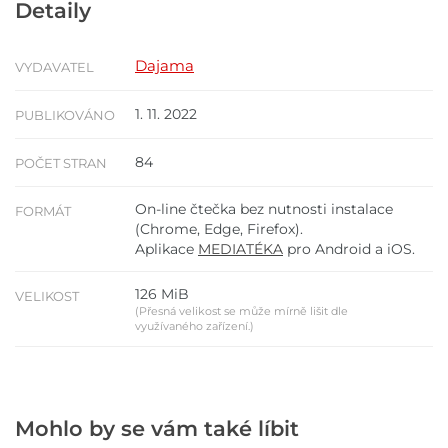
Detaily
Dajama
VYDAVATEL
1. 11. 2022
PUBLIKOVÁNO
84
POČET STRAN
On-line čtečka bez nutnosti instalace
FORMÁT
(Chrome, Edge, Firefox).
Aplikace
MEDIATÉKA
pro Android a iOS.
126 MiB
VELIKOST
(Přesná velikost se může mírně lišit dle
využívaného zařízení.)
Mohlo by se vám také líbit