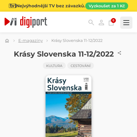
Nejvýhodnější TV bez závazků.
Vyzkoušet za 1 Kč
0
Kategorie
E-magazíny
Krásy Slovenska 11-12/2022
ČASOPIS
Krásy Slovenska 11-12/2022
KULTURA
CESTOVÁNÍ