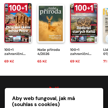
100+1
Naše příroda
100+1
Li
zahraniční
4/2026
zahraniční
07
zajímavost
zajímavost
69 Kč
65 Kč
69 Kč
71
14/2026
13/2026
Aby web fungoval, jak má
digiport.cz © 2026
(souhlas s cookies)