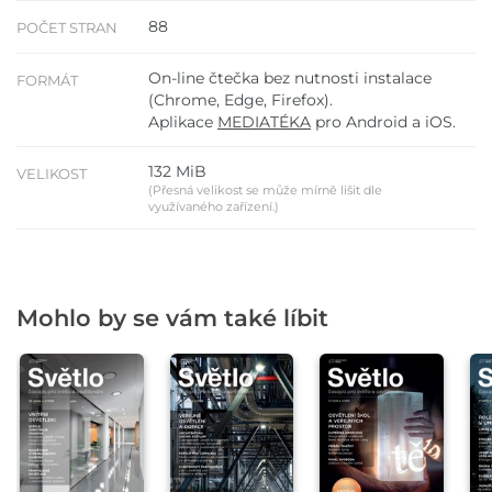
88
POČET STRAN
On-line čtečka bez nutnosti instalace
FORMÁT
(Chrome, Edge, Firefox).
Aplikace
MEDIATÉKA
pro Android a iOS.
132 MiB
VELIKOST
(Přesná velikost se může mírně lišit dle
využívaného zařízení.)
Mohlo by se vám také líbit