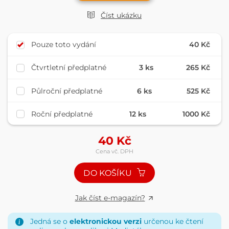
Číst ukázku
Pouze toto vydání
40 Kč
Čtvrtletní předplatné
3 ks
265 Kč
Půlroční předplatné
6 ks
525 Kč
Roční předplatné
12 ks
1000 Kč
40
Kč
Cena vč. DPH
DO KOŠÍKU
Jak číst e-magazín?
Jedná se o
elektronickou verzi
určenou ke čtení