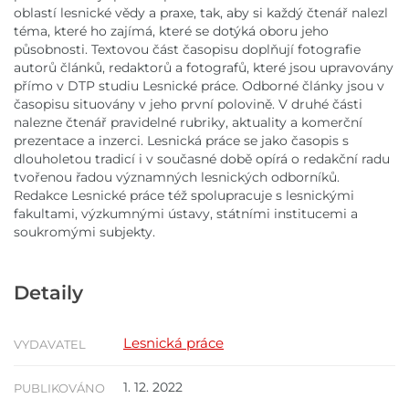
oblastí lesnické vědy a praxe, tak, aby si každý čtenář nalezl
téma, které ho zajímá, které se dotýká oboru jeho
působnosti. Textovou část časopisu doplňují fotografie
autorů článků, redaktorů a fotografů, které jsou upravovány
přímo v DTP studiu Lesnické práce. Odborné články jsou v
časopisu situovány v jeho první polovině. V druhé části
nalezne čtenář pravidelné rubriky, aktuality a komerční
prezentace a inzerci. Lesnická práce se jako časopis s
dlouholetou tradicí i v současné době opírá o redakční radu
tvořenou řadou významných lesnických odborníků.
Redakce Lesnické práce též spolupracuje s lesnickými
fakultami, výzkumnými ústavy, státními institucemi a
soukromými subjekty.
Detaily
Lesnická práce
VYDAVATEL
1. 12. 2022
PUBLIKOVÁNO