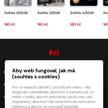
Světlo 2/2026
Světlo 1/2026
Světlo 4/2025
Sv
180 Kč
180 Kč
180 Kč
18
digiport.cz © 2026
Aby web fungoval, jak má
NÁKUP
(souhlas s cookies)
O SPOLEČNOSTI
Pro co nejlepší zážitek z procházení webu - aby
fungovalo vyhledávání, abychom si pamatovali, co
máte v košíku, abyste jednoduše zjistili stav vaší
KONTAKT
objednávky, abychom vás neobtěžovali nevhodnou
reklamou a abyste se nemuseli pokaždé