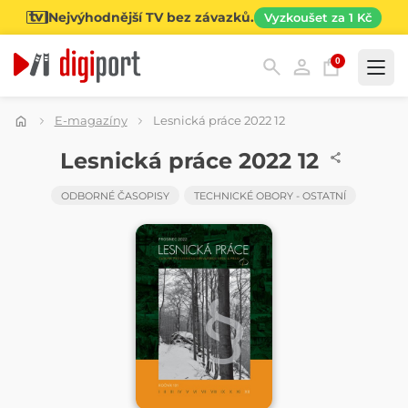
Nejvýhodnější TV bez závazků.
Vyzkoušet za 1 Kč
0
Kategorie
E-magazíny
Lesnická práce 2022 12
ČASOPIS
Lesnická práce 2022 12
ODBORNÉ ČASOPISY
TECHNICKÉ OBORY - OSTATNÍ