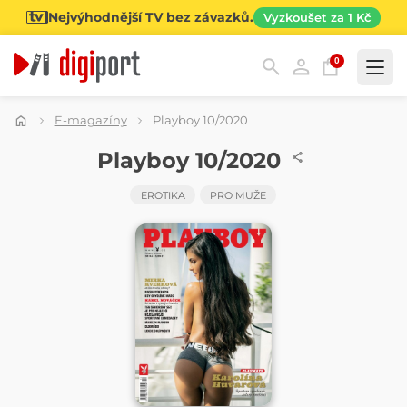
Nejvýhodnější TV bez závazků.
Vyzkoušet za 1 Kč
0
Kategorie
E-magazíny
Playboy 10/2020
ČASOPIS
Playboy 10/2020
EROTIKA
PRO MUŽE