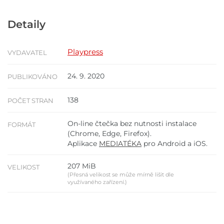
Detaily
Playpress
VYDAVATEL
24. 9. 2020
PUBLIKOVÁNO
138
POČET STRAN
On-line čtečka bez nutnosti instalace
FORMÁT
(Chrome, Edge, Firefox).
Aplikace
MEDIATÉKA
pro Android a iOS.
207 MiB
VELIKOST
(Přesná velikost se může mírně lišit dle
využívaného zařízení.)