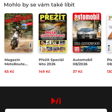
Mohlo by se vám také líbit
Magazín
Přežít Speciál
Automobil
Pl
MotoRoute
léto 2026
08/2026
08
4/2026
65 Kč
149 Kč
37 Kč
13
digiport.cz © 2026