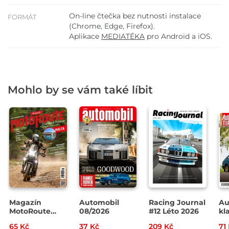
On-line čtečka bez nutnosti instalace
FORMÁT
(Chrome, Edge, Firefox).
Aplikace
MEDIATÉKA
pro Android a iOS.
Mohlo by se vám také líbit
Magazín
Automobil
Racing Journal
Au
MotoRoute
08/2026
#12 Léto 2026
kla
4/2026
07
65 Kč
37 Kč
209 Kč
71