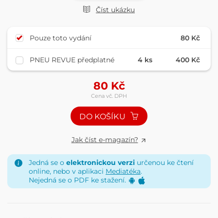
Číst ukázku
Pouze toto vydání
80 Kč
PNEU REVUE předplatné
4 ks
400 Kč
80
Kč
Cena vč. DPH
DO KOŠÍKU
Jak číst e-magazín?
Jedná se o
elektronickou verzi
určenou ke čtení
online, nebo v aplikaci
Mediatéka
.
Nejedná se o PDF ke stažení.