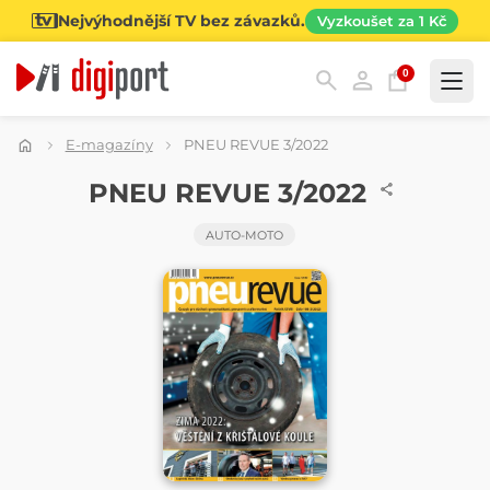
Nejvýhodnější TV bez závazků.
Vyzkoušet za 1 Kč
0
Kategorie
E-magazíny
PNEU REVUE 3/2022
ČASOPIS
PNEU REVUE 3/2022
AUTO-MOTO