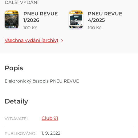
DALŠÍ VYDÁNÍ
PNEU REVUE
PNEU REVUE
1/2026
4/2025
100 Kč
100 Kč
Všechna vydání (archiv)
Popis
Elektronický časopis PNEU REVUE
Detaily
Club 91
VYDAVATEL
1. 9. 2022
PUBLIKOVÁNO