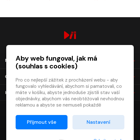
digiport.cz © 2026
Aby web fungoval, jak má
NÁKUP
(souhlas s cookies)
O SPOLEČNOSTI
Pro co nejlepší zážitek z procházení webu - aby
fungovalo vyhledávání, abychom si pamatovali, co
máte v košíku, abyste jednoduše zjistili stav vaší
KONTAKT
objednávky, abychom vás neobtěžovali nevhodnou
reklamou a abyste se nemuseli pokaždé
přihlašovat.
Proto od vás potřebujeme souhlas se
Přijmout vše
Nastavení
zpracováním souborů cookies
, tj. malých souborů,
které se dočasně ukládají ve vašem prohlížeči.