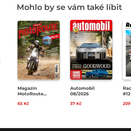
Mohlo by se vám také líbit
Magazín
Automobil
Rac
MotoRoute
08/2026
#12
4/2026
65 Kč
37 Kč
209