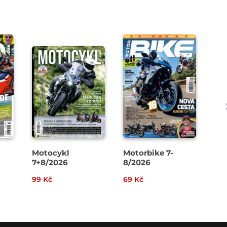
Motocykl
Motorbike 7-
Ca
7+8/2026
8/2026
Ca
99 Kč
69 Kč
79 