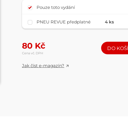
Pouze toto vydání
PNEU REVUE předplatné
4 ks
80
Kč
DO KOŠ
Cena vč. DPH
Jak číst e-magazín?