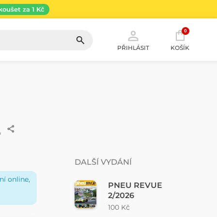
koušet za 1 Kč
0
PŘIHLÁSIT
KOŠÍK
2
DALŠÍ VYDÁNÍ
í online,
PNEU REVUE
2/2026
100 Kč