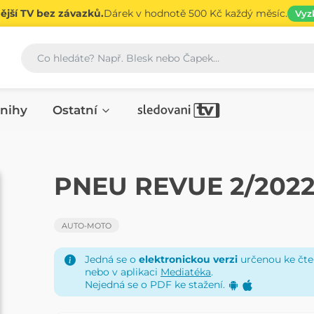
jší TV bez závazků.
Dárek v hodnotě 500 Kč každý měsíc.
Vyz
Vyhledávání
nihy
Ostatní
ČASOPIS
PNEU REVUE 2/202
AUTO-MOTO
Jedná se o
elektronickou verzi
určenou ke čten
nebo v aplikaci
Mediatéka
.
Nejedná se o PDF ke stažení.