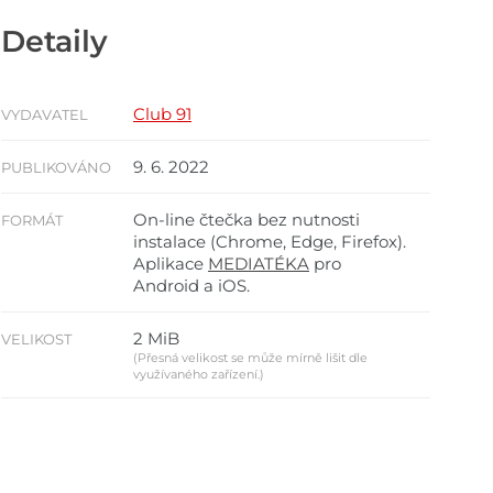
Detaily
Club 91
VYDAVATEL
9. 6. 2022
PUBLIKOVÁNO
On-line čtečka bez nutnosti
FORMÁT
instalace (Chrome, Edge, Firefox).
Aplikace
MEDIATÉKA
pro
Android a iOS.
2 MiB
VELIKOST
(Přesná velikost se může mírně lišit dle
využívaného zařízení.)