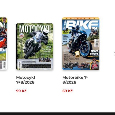
Motocykl
Motorbike 7-
Ca
7+8/2026
8/2026
Ca
99 Kč
69 Kč
79 