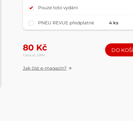
Pouze toto vydání
PNEU REVUE předplatné
4 ks
80
Kč
DO KOŠ
Cena vč. DPH
Jak číst e-magazín?