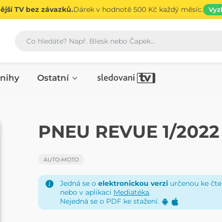
jší TV bez závazků.
Dárek v hodnotě 500 Kč každý měsíc.
Vyz
Vyhledávání
nihy
Ostatní
ČASOPIS
PNEU REVUE 1/2022
AUTO-MOTO
Jedná se o
elektronickou verzi
určenou ke čten
nebo v aplikaci
Mediatéka
.
Nejedná se o PDF ke stažení.