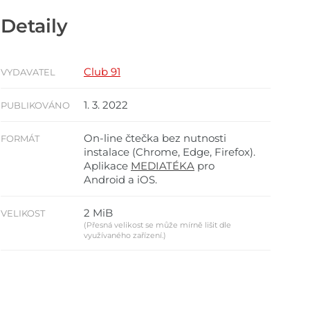
Detaily
Club 91
VYDAVATEL
1. 3. 2022
PUBLIKOVÁNO
On-line čtečka bez nutnosti
FORMÁT
instalace (Chrome, Edge, Firefox).
Aplikace
MEDIATÉKA
pro
Android a iOS.
2 MiB
VELIKOST
(Přesná velikost se může mírně lišit dle
využívaného zařízení.)