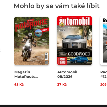
Mohlo by se vám také líbit
Magazín
Automobil
Rac
MotoRoute
08/2026
#12
4/2026
65 Kč
37 Kč
209