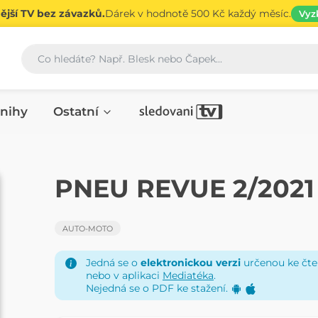
jší TV bez závazků.
Dárek v hodnotě 500 Kč každý měsíc.
Vyz
Vyhledávání
nihy
Ostatní
ČASOPIS
PNEU REVUE 2/2021
AUTO-MOTO
Jedná se o
elektronickou verzi
určenou ke čten
nebo v aplikaci
Mediatéka
.
Nejedná se o PDF ke stažení.