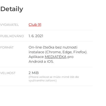
Detaily
Club 91
VYDAVATEL
1. 6. 2021
PUBLIKOVÁNO
On-line čtečka bez nutnosti
FORMÁT
instalace (Chrome, Edge, Firefox).
Aplikace
MEDIATÉKA
pro
Android a iOS.
2 MiB
VELIKOST
(Přesná velikost se může mírně lišit dle
využívaného zařízení.)