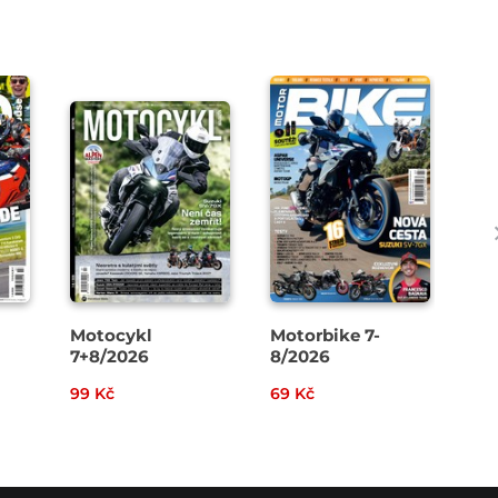
Motocykl
Motorbike 7-
Ca
7+8/2026
8/2026
Ca
99 Kč
69 Kč
79 