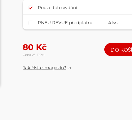
Pouze toto vydání
PNEU REVUE předplatné
4 ks
80
Kč
DO KOŠ
Cena vč. DPH
Jak číst e-magazín?