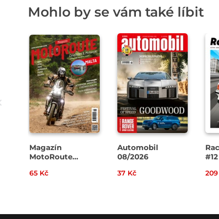
Mohlo by se vám také líbit
Magazín
Automobil
Rac
MotoRoute
08/2026
#12
4/2026
65 Kč
37 Kč
209