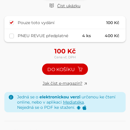
Číst ukázku
Pouze toto vydání
100 Kč
PNEU REVUE předplatné
4 ks
400 Kč
100
Kč
Cena vč. DPH
DO KOŠÍKU
Jak číst e-magazín?
Jedná se o
elektronickou verzi
určenou ke čtení
online, nebo v aplikaci
Mediatéka
.
Nejedná se o PDF ke stažení.