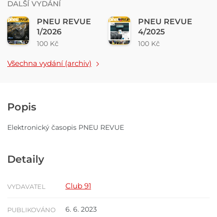
DALŠÍ VYDÁNÍ
PNEU REVUE
PNEU REVUE
1/2026
4/2025
100 Kč
100 Kč
Všechna vydání (archiv)
Popis
Elektronický časopis PNEU REVUE
Detaily
Club 91
VYDAVATEL
6. 6. 2023
PUBLIKOVÁNO