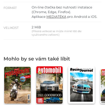
On-line čtečka bez nutnosti instalace
FORMÁT
(Chrome, Edge, Firefox).
Aplikace
MEDIATÉKA
pro Android a iOS.
2 MiB
VELIKOST
(Přesná velikost se může mírně lišit dle
využívaného zařízení.)
Mohlo by se vám také líbit