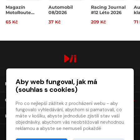
Magazín
Automobil
Racing Journal
Au
MotoRoute
08/2026
#12 Léto 2026
kla
4/2026
07
65 Kč
37 Kč
209 Kč
71
digiport.cz © 2026
Aby web fungoval, jak má
NÁKUP
(souhlas s cookies)
O SPOLEČNOSTI
Pro co nejlepší zážitek z procházení webu - aby
fungovalo vyhledávání, abychom si pamatovali, co
máte v košíku, abyste jednoduše zjistili stav vaší
KONTAKT
objednávky, abychom vás neobtěžovali nevhodnou
reklamou a abyste se nemuseli pokaždé
přihlašovat.