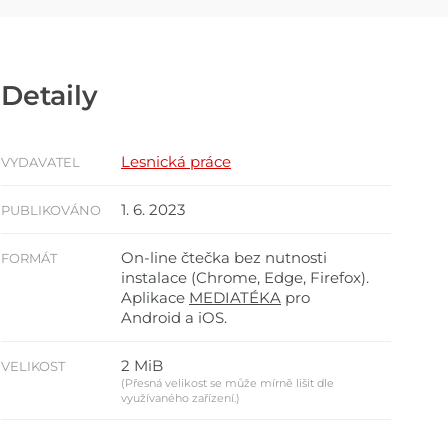
Detaily
Lesnická práce
VYDAVATEL
1. 6. 2023
PUBLIKOVÁNO
On-line čtečka bez nutnosti
FORMÁT
instalace (Chrome, Edge, Firefox).
Aplikace
MEDIATÉKA
pro
Android a iOS.
2 MiB
VELIKOST
(Přesná velikost se může mírně lišit dle
využívaného zařízení.)