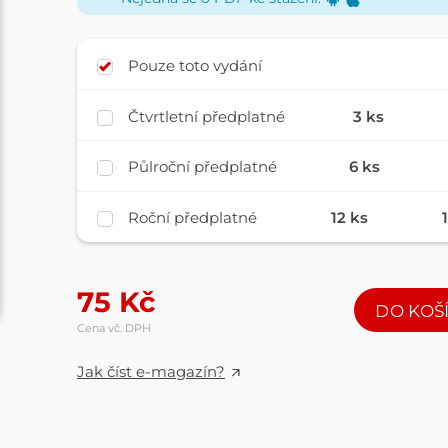
Pouze toto vydání
Čtvrtletní předplatné
3 ks
Půlroční předplatné
6 ks
Roční předplatné
12 ks
75
Kč
DO KOŠ
Cena vč. DPH
Jak číst e-magazín?