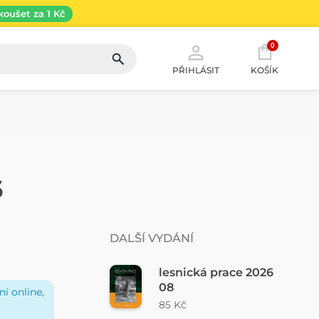
koušet za 1 Kč
0
PŘIHLÁSIT
KOŠÍK
6
DALŠÍ VYDÁNÍ
lesnická prace 2026
08
í online,
85 Kč