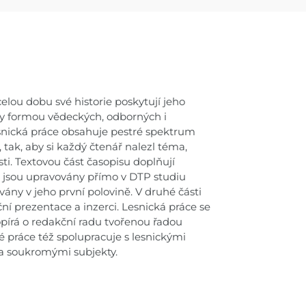
celou dobu své historie poskytují jeho
ky formou vědeckých, odborných i
esnická práce obsahuje pestré spektrum
 tak, aby si každý čtenář nalezl téma,
ti. Textovou část časopisu doplňují
ré jsou upravovány přímo v DTP studiu
ány v jeho první polovině. V druhé části
ní prezentace a inzerci. Lesnická práce se
 opírá o redakční radu tvořenou řadou
práce též spolupracuje s lesnickými
 a soukromými subjekty.