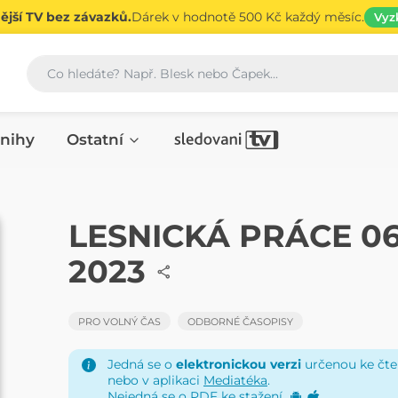
jší TV bez závazků.
Dárek v hodnotě 500 Kč každý měsíc.
Vyz
Vyhledávání
nihy
Ostatní
ČASOPIS
LESNICKÁ PRÁCE 0
2023
PRO VOLNÝ ČAS
ODBORNÉ ČASOPISY
Jedná se o
elektronickou verzi
určenou ke čten
nebo v aplikaci
Mediatéka
.
Nejedná se o PDF ke stažení.