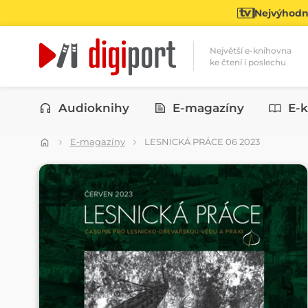
Nejvýhodně
Největší e-knihovna
ke čtení i poslechu
Kategorie
Audioknihy
E-magazíny
E-k
E-magazíny
LESNICKÁ PRÁCE 06 2023