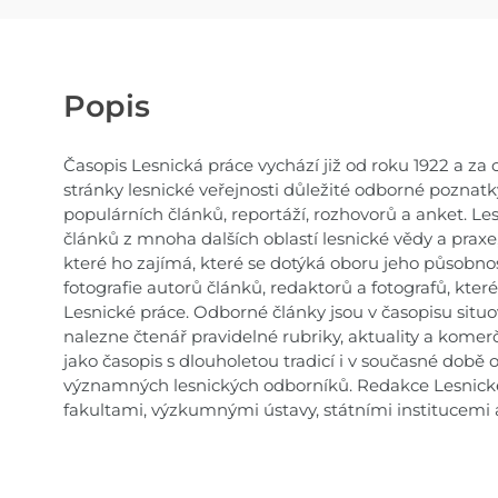
Popis
Časopis Lesnická práce vychází již od roku 1922 a za 
stránky lesnické veřejnosti důležité odborné poznat
populárních článků, reportáží, rozhovorů a anket. L
článků z mnoha dalších oblastí lesnické vědy a praxe,
které ho zajímá, které se dotýká oboru jeho působnos
fotografie autorů článků, redaktorů a fotografů, kte
Lesnické práce. Odborné články jsou v časopisu situov
nalezne čtenář pravidelné rubriky, aktuality a komerč
jako časopis s dlouholetou tradicí i v současné době
významných lesnických odborníků. Redakce Lesnické 
fakultami, výzkumnými ústavy, státními institucemi