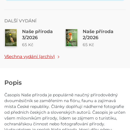
DALŠÍ VYDÁNÍ
Naše příroda
Naše příroda
3/2026
2/2026
65 Kč
65 Kč
Všechna vydání (archiv)
Popis
Časopis Naše příroda je populárně naučný přírodovědný
dvouměsíčník se zaměřením na flóru, faunu a zajímavá
místa České republiky. Články doplňují nádherné fotografie
od předních českých a slovenských autorů. Časopis je určen
všem milovníkům přírody, lidem se zájmem o turistiku,
ochranářskou činnost nebo fotografování přírody.
Vydavatelem je spolek Naše příroda, který díky němu