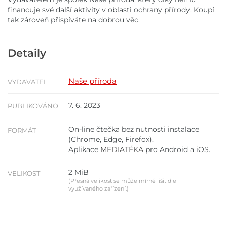
financuje své další aktivity v oblasti ochrany přírody. Koupí
tak zároveň přispíváte na dobrou věc.
Detaily
Naše příroda
VYDAVATEL
7. 6. 2023
PUBLIKOVÁNO
On-line čtečka bez nutnosti instalace
FORMÁT
(Chrome, Edge, Firefox).
Aplikace
MEDIATÉKA
pro Android a iOS.
2 MiB
VELIKOST
(Přesná velikost se může mírně lišit dle
využívaného zařízení.)