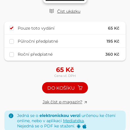
Číst ukázku
Pouze toto vydání
65 Kč
Půlroční předplatné
195 Kč
Roční předplatné
360 Kč
65
Kč
Cena vč. DPH
DO KOŠÍKU
Jak číst e-magazín?
Jedná se o
elektronickou verzi
určenou ke čtení
online, nebo v aplikaci
Mediatéka
.
Nejedná se o PDF ke stažení.