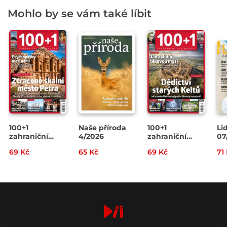
Mohlo by se vám také líbit
100+1
Naše příroda
100+1
Li
zahraniční
4/2026
zahraniční
07
zajímavost
zajímavost
69 Kč
65 Kč
69 Kč
71
14/2026
13/2026