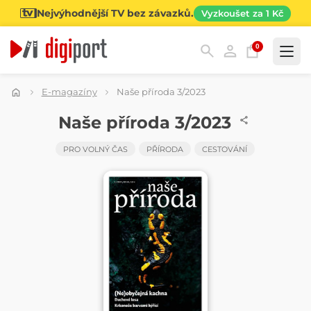
Nejvýhodnější TV bez závazků.
Vyzkoušet za 1 Kč
0
Kategorie
E-magazíny
Naše příroda 3/2023
ČASOPIS
Naše příroda 3/2023
PRO VOLNÝ ČAS
PŘÍRODA
CESTOVÁNÍ