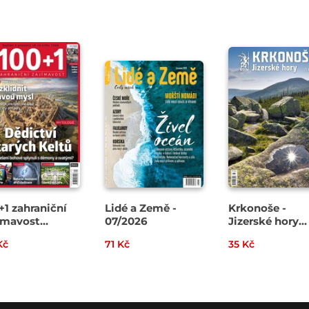
+1 zahraniční
Lidé a Země -
Krkonoše -
ímavost
07/2026
Jizerské hory
2026
07/2026
Kč
71 Kč
35 Kč