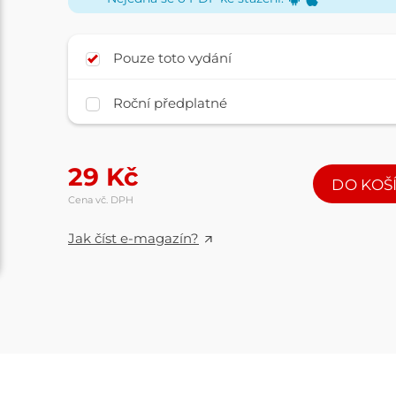
Pouze toto vydání
Roční předplatné
29
Kč
DO KOŠ
Cena vč. DPH
Jak číst e-magazín?