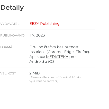
Detaily
EEZY Publishing
VYDAVATEL
1. 7. 2023
PUBLIKOVÁNO
On-line čtečka bez nutnosti
FORMÁT
instalace (Chrome, Edge, Firefox).
Aplikace
MEDIATÉKA
pro
Android a iOS.
2 MiB
VELIKOST
(Přesná velikost se může mírně lišit dle
využívaného zařízení.)