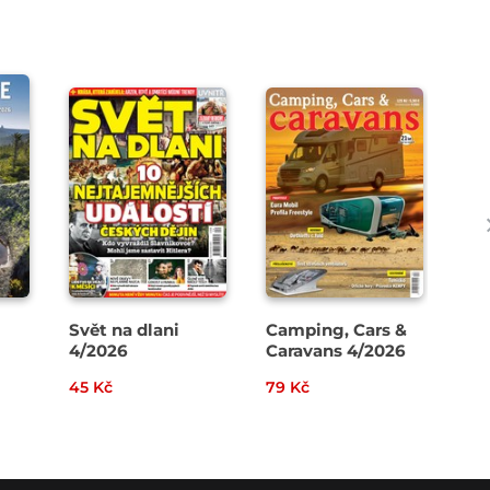
Svět na dlani
Camping, Cars &
Pád
4/2026
Caravans 4/2026
45 Kč
79 Kč
109