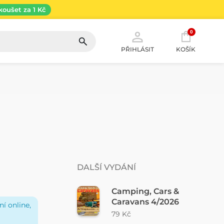
koušet za 1 Kč
0
PŘIHLÁSIT
KOŠÍK
DALŠÍ VYDÁNÍ
Camping, Cars &
Caravans 4/2026
í online,
79 Kč