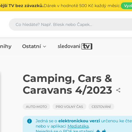
jší TV bez závazků.
Dárek v hodnotě 500 Kč každý měsíc.
Vyz
Vyhledávání
nihy
Ostatní
ČASOPIS
Camping, Cars &
Caravans 4/2023
AUTO-MOTO
PRO VOLNÝ ČAS
CESTOVÁNÍ
Jedná se o
elektronickou verzi
určenou ke čten
nebo v aplikaci
Mediatéka
.
Nejedná se o PDF ke stažení.