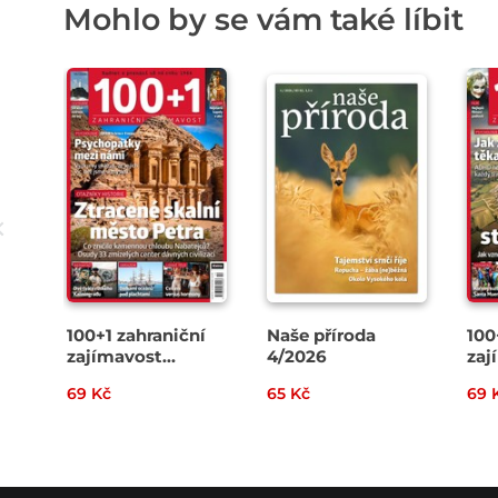
Mohlo by se vám také líbit
100+1 zahraniční
Naše příroda
100
zajímavost
4/2026
zaj
14/2026
13/
69 Kč
65 Kč
69 