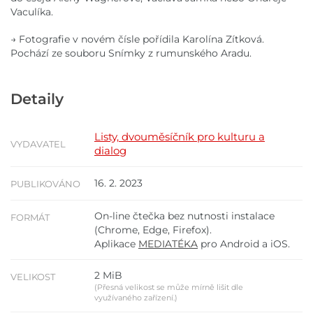
Vaculíka.
→ Fotografie v novém čísle pořídila Karolína Zítková.
Pochází ze souboru Snímky z rumunského Aradu.
Detaily
Listy, dvouměsíčník pro kulturu a
VYDAVATEL
dialog
16. 2. 2023
PUBLIKOVÁNO
On-line čtečka bez nutnosti instalace
FORMÁT
(Chrome, Edge, Firefox).
Aplikace
MEDIATÉKA
pro Android a iOS.
2 MiB
VELIKOST
(Přesná velikost se může mírně lišit dle
využívaného zařízení.)