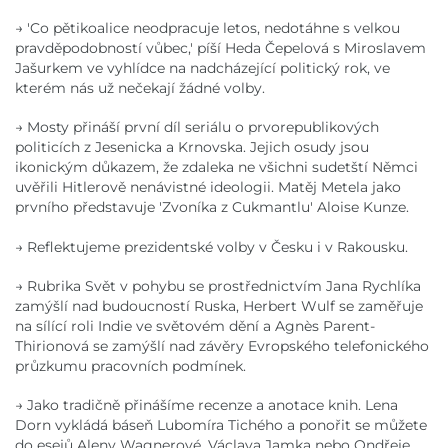
→ 'Co pětikoalice neodpracuje letos, nedotáhne s velkou
pravděpodobností vůbec,' píší Heda Čepelová s Miroslavem
Jašurkem ve vyhlídce na nadcházející politický rok, ve
kterém nás už nečekají žádné volby.
→ Mosty přináší první díl seriálu o prvorepublikových
politicích z Jesenicka a Krnovska. Jejich osudy jsou
ikonickým důkazem, že zdaleka ne všichni sudetští Němci
uvěřili Hitlerově nenávistné ideologii. Matěj Metela jako
prvního představuje 'Zvoníka z Cukmantlu' Aloise Kunze.
→ Reflektujeme prezidentské volby v Česku i v Rakousku.
→ Rubrika Svět v pohybu se prostřednictvím Jana Rychlíka
zamýšlí nad budoucností Ruska, Herbert Wulf se zaměřuje
na sílící roli Indie ve světovém dění a Agnès Parent-
Thirionová se zamýšlí nad závěry Evropského telefonického
průzkumu pracovních podmínek.
→ Jako tradičně přinášíme recenze a anotace knih. Lena
Dorn vykládá báseň Lubomíra Tichého a ponořit se můžete
do esejů Aleny Wagnerové, Václava Jamka nebo Ondřeje