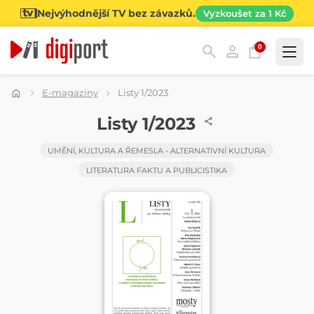
Nejvýhodnější TV bez závazků.
Vyzkoušet za 1 Kč
0
Kategorie
E-magazíny
Listy 1/2023
ČASOPIS
Listy 1/2023
UMĚNÍ, KULTURA A ŘEMESLA - ALTERNATIVNÍ KULTURA
LITERATURA FAKTU A PUBLICISTIKA