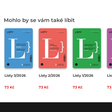
Mohlo by se vám také líbit
Listy 3/2026
Listy 2/2026
Listy 1/2026
Li
73 Kč
73 Kč
73 Kč
73