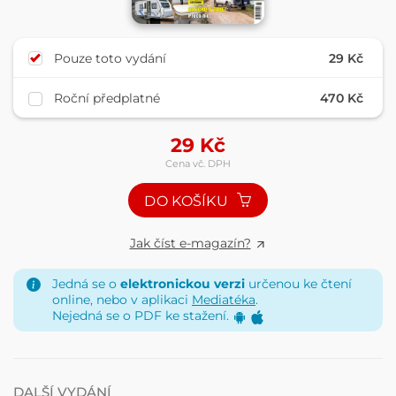
Pouze toto vydání
29 Kč
Roční předplatné
470 Kč
29
Kč
Cena vč. DPH
DO KOŠÍKU
Jak číst e-magazín?
Jedná se o
elektronickou verzi
určenou ke čtení
online, nebo v aplikaci
Mediatéka
.
Nejedná se o PDF ke stažení.
DALŠÍ VYDÁNÍ