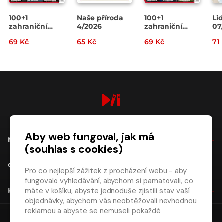
100+1
Naše příroda
100+1
Li
zahraniční
4/2026
zahraniční
07
zajímavost
zajímavost
69 Kč
65 Kč
69 Kč
71
14/2026
13/2026
digiport.cz © 2026
Aby web fungoval, jak má
NÁKUP
(souhlas s cookies)
O SPOLEČNOSTI
Pro co nejlepší zážitek z procházení webu - aby
fungovalo vyhledávání, abychom si pamatovali, co
máte v košíku, abyste jednoduše zjistili stav vaší
KONTAKT
objednávky, abychom vás neobtěžovali nevhodnou
reklamou a abyste se nemuseli pokaždé
přihlašovat.