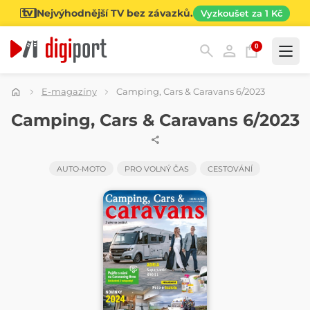
Nejvýhodnější TV bez závazků.
Vyzkoušet za 1 Kč
0
Kategorie
E-magazíny
Camping, Cars & Caravans 6/2023
ČASOPIS
Camping, Cars & Caravans 6/2023
AUTO-MOTO
PRO VOLNÝ ČAS
CESTOVÁNÍ