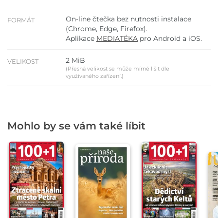
On-line čtečka bez nutnosti instalace
FORMÁT
(Chrome, Edge, Firefox).
Aplikace
MEDIATÉKA
pro Android a iOS.
2 MiB
VELIKOST
(Přesná velikost se může mírně lišit dle
využívaného zařízení.)
Mohlo by se vám také líbit