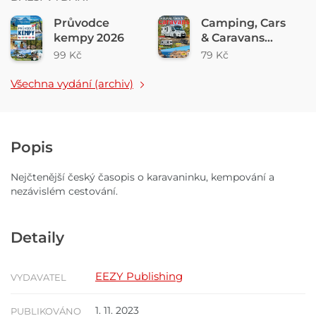
Průvodce
Camping, Cars
kempy 2026
& Caravans
3/2026
99 Kč
79 Kč
Všechna vydání (archiv)
Popis
Nejčtenější český časopis o karavaninku, kempování a
nezávislém cestování.
Detaily
EEZY Publishing
VYDAVATEL
1. 11. 2023
PUBLIKOVÁNO