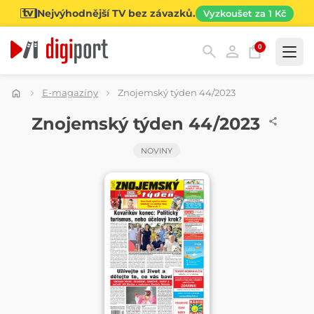
Nejvýhodnější TV bez závazků.
Vyzkoušet za 1 Kč
0
Kategorie
E-magazíny
Znojemský týden 44/2023
NOVINY
Znojemský týden 44/2023
NOVINY