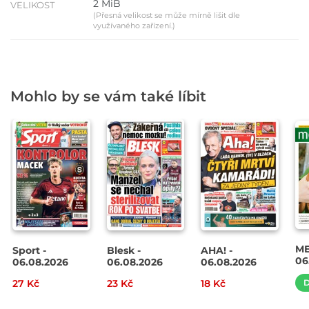
2 MiB
VELIKOST
(Přesná velikost se může mírně lišit dle
využívaného zařízení.)
Mohlo by se vám také líbit
ME
Sport -
Blesk -
AHA! -
06
06.08.2026
06.08.2026
06.08.2026
27 Kč
23 Kč
18 Kč
D