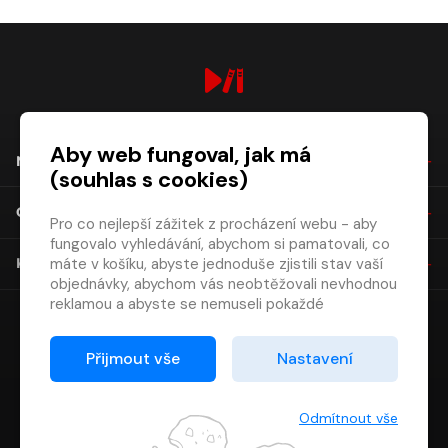
digiport.cz © 2026
Aby web fungoval, jak má
NÁKUP
(souhlas s cookies)
O SPOLEČNOSTI
Pro co nejlepší zážitek z procházení webu - aby
fungovalo vyhledávání, abychom si pamatovali, co
máte v košíku, abyste jednoduše zjistili stav vaší
KONTAKT
objednávky, abychom vás neobtěžovali nevhodnou
reklamou a abyste se nemuseli pokaždé
přihlašovat.
Proto od vás potřebujeme souhlas se
Přijmout vše
Nastavení
zpracováním souborů cookies
, tj. malých souborů,
které se dočasně ukládají ve vašem prohlížeči.
Děkujeme, že nám ho dáte a pomůžete nám tak
Odmítnout vše
web zlepšovat.