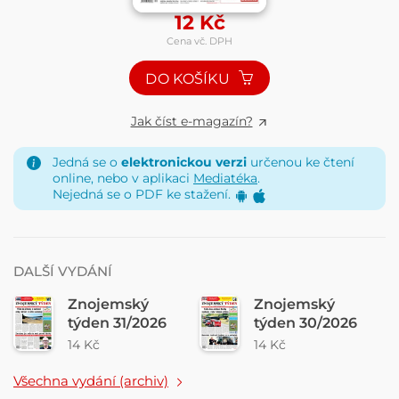
12
Kč
Cena vč. DPH
DO KOŠÍKU
Jak číst e-magazín?
Jedná se o
elektronickou verzi
určenou ke čtení
online, nebo v aplikaci
Mediatéka
.
Nejedná se o PDF ke stažení.
DALŠÍ VYDÁNÍ
Znojemský
Znojemský
týden 31/2026
týden 30/2026
14 Kč
14 Kč
Všechna vydání (archiv)