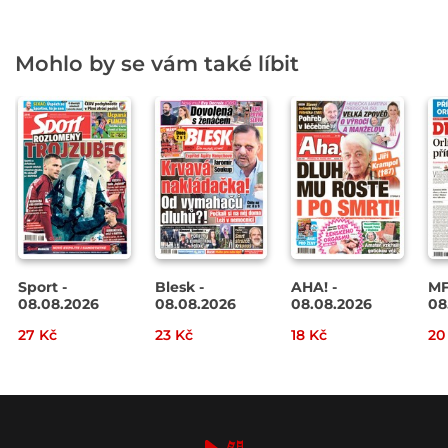
Mohlo by se vám také líbit
Sport -
Blesk -
AHA! -
MF
08.08.2026
08.08.2026
08.08.2026
08
27 Kč
23 Kč
18 Kč
20