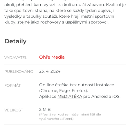
okolí, přehled, kam vyrazit za kulturou či zábavou. Kvalitní je
také sportovní strana, na které se každý týden objevují
výsledky a tabulky soutěží, které hrají místní sportovní
kluby, stejně jako rozhovory s úspěšnými sportovci.
Detaily
Ohře Media
VYDAVATEL
23. 4. 2024
PUBLIKOVÁNO
On-line čtečka bez nutnosti instalace
FORMÁT
(Chrome, Edge, Firefox).
Aplikace
MEDIATÉKA
pro Android a iOS.
2 MiB
VELIKOST
(Přesná velikost se může mírně lišit dle
využívaného zařízení.)