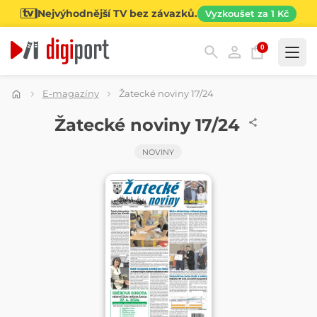
Nejvýhodnější TV bez závazků.
Vyzkoušet za 1 Kč
0
Kategorie
E-magazíny
Žatecké noviny 17/24
NOVINY
Žatecké noviny 17/24
NOVINY