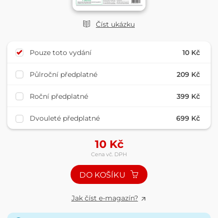
Číst ukázku
Pouze toto vydání
10 Kč
Půlroční předplatné
209 Kč
Roční předplatné
399 Kč
Dvouleté předplatné
699 Kč
10
Kč
Cena vč. DPH
DO KOŠÍKU
Jak číst e-magazín?