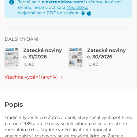
Jedná se o
elektronickou verzi
určenou ke čtení
online, nebo v aplikaci
Mediatéka
.
Nejedná se o PDF ke stažení.
DALŠÍ VYDÁNÍ
Žatecké noviny
Žatecké noviny
č. 31/2026
č. 30/2026
10 Kč
10 Kč
Všechna vydání (archiv)
Popis
Tradiční týdeník pro Žatec a okolí, který začal vycházet hned
po roce 1989 a od té doby si drží silnou pozici na místním
mediálním trhu. Najdete v něm kvalitní regionální
zpravodajství, rozhovory se zajímavými lidmi ze Žatce a