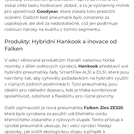
získal vítěz testu hodnocení ,dobrá‘, a to je významný milník
pro společnost
Goodyear
, která získala toto prestižní
ocenění. Dalších šest pneumatik bylo označeno za
uspokojivé, ale dvě za nedostatečné, což jen podtrhuje
rostoucí nároky na kvalitu v tomto segmentu.
Produkty: Hybridní Hankook a inovace od
Falken
V sekci věnované produktům čtenáři naleznou horké
novinky z dílen světových výrobců.
Hankook
představil své
hybridní pneumatiky řady SmartFlex AL51 a DL51, které jsou
navrženy tak, aby vyhověly požadavkům na hybridní využití
v různých jízdních podmínkách. Tyto pneumatiky jsou
ideální pro nákladní dopravu, kde je třeba kombinovat
spolehlivost, odolnost a flexibilitu pro různé povrchy.
Další zajímavostí je nová pneumatika
Falken Ziex ZE320
,
která byla vyrobena za použití udržitelného oxidu
křemičitého získaného z rýžových slupek. Tento přístup k
výrobě pneumatik ukazuje, že i velcí výrobci hledají
způsoby, jak snížit ekologickou stopu a přispět k