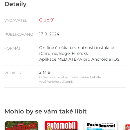
Detaily
Club 91
VYDAVATEL
17. 9. 2024
PUBLIKOVÁNO
On-line čtečka bez nutnosti instalace
FORMÁT
(Chrome, Edge, Firefox).
Aplikace
MEDIATÉKA
pro Android a iOS.
2 MiB
VELIKOST
(Přesná velikost se může mírně lišit dle
využívaného zařízení.)
Mohlo by se vám také líbit