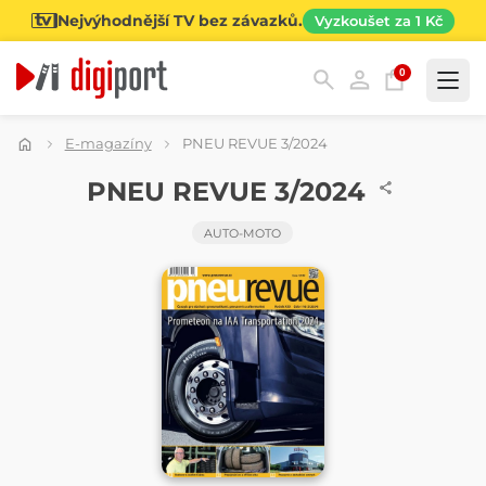
Nejvýhodnější TV bez závazků.
Vyzkoušet za 1 Kč
0
Kategorie
E-magazíny
PNEU REVUE 3/2024
ČASOPIS
PNEU REVUE 3/2024
AUTO-MOTO