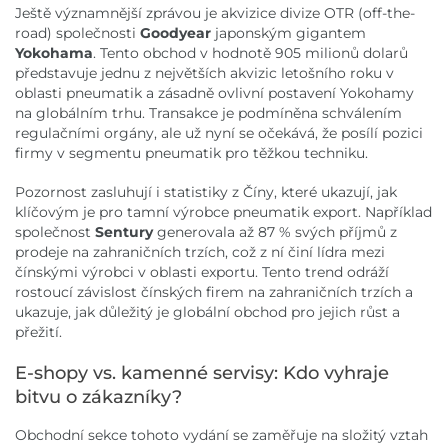
Ještě významnější zprávou je akvizice divize OTR (off-the-
road) společnosti
Goodyear
japonským gigantem
Yokohama
. Tento obchod v hodnotě 905 milionů dolarů
představuje jednu z největších akvizic letošního roku v
oblasti pneumatik a zásadně ovlivní postavení Yokohamy
na globálním trhu. Transakce je podmíněna schválením
regulačními orgány, ale už nyní se očekává, že posílí pozici
firmy v segmentu pneumatik pro těžkou techniku.
Pozornost zasluhují i statistiky z Číny, které ukazují, jak
klíčovým je pro tamní výrobce pneumatik export. Například
společnost
Sentury
generovala až 87 % svých příjmů z
prodeje na zahraničních trzích, což z ní činí lídra mezi
čínskými výrobci v oblasti exportu. Tento trend odráží
rostoucí závislost čínských firem na zahraničních trzích a
ukazuje, jak důležitý je globální obchod pro jejich růst a
přežití.
E-shopy vs. kamenné servisy: Kdo vyhraje
bitvu o zákazníky?
Obchodní sekce tohoto vydání se zaměřuje na složitý vztah