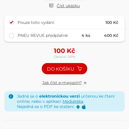
Číst ukázku
Pouze toto vydání
100 Kč
PNEU REVUE předplatné
4 ks
400 Kč
100
Kč
Cena vč. DPH
DO KOŠÍKU
Jak číst e-magazín?
Jedná se o
elektronickou verzi
určenou ke čtení
online, nebo v aplikaci
Mediatéka
.
Nejedná se o PDF ke stažení.