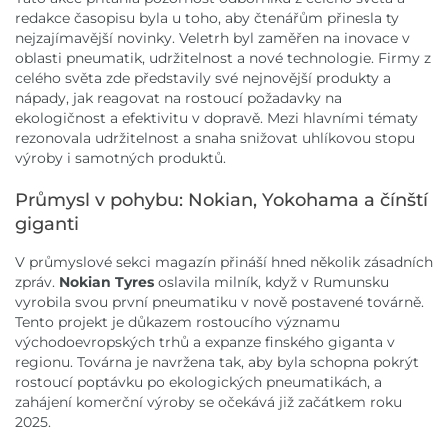
redakce časopisu byla u toho, aby čtenářům přinesla ty
nejzajímavější novinky. Veletrh byl zaměřen na inovace v
oblasti pneumatik, udržitelnost a nové technologie. Firmy z
celého světa zde představily své nejnovější produkty a
nápady, jak reagovat na rostoucí požadavky na
ekologičnost a efektivitu v dopravě. Mezi hlavními tématy
rezonovala udržitelnost a snaha snižovat uhlíkovou stopu
výroby i samotných produktů.
Průmysl v pohybu: Nokian, Yokohama a čínští
giganti
V průmyslové sekci magazín přináší hned několik zásadních
zpráv.
Nokian Tyres
oslavila milník, když v Rumunsku
vyrobila svou první pneumatiku v nově postavené továrně.
Tento projekt je důkazem rostoucího významu
východoevropských trhů a expanze finského giganta v
regionu. Továrna je navržena tak, aby byla schopna pokrýt
rostoucí poptávku po ekologických pneumatikách, a
zahájení komerční výroby se očekává již začátkem roku
2025.