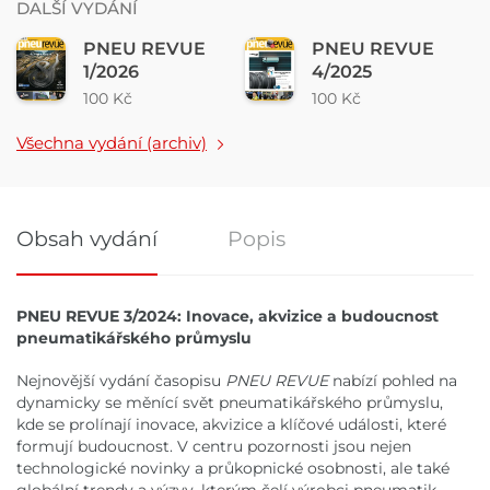
DALŠÍ VYDÁNÍ
PNEU REVUE
PNEU REVUE
1/2026
4/2025
100 Kč
100 Kč
Všechna vydání (archiv)
Obsah vydání
Popis
Obsah vydání
PNEU REVUE 3/2024: Inovace, akvizice a budoucnost
pneumatikářského průmyslu
Nejnovější vydání časopisu
PNEU REVUE
nabízí pohled na
dynamicky se měnící svět pneumatikářského průmyslu,
kde se prolínají inovace, akvizice a klíčové události, které
formují budoucnost. V centru pozornosti jsou nejen
technologické novinky a průkopnické osobnosti, ale také