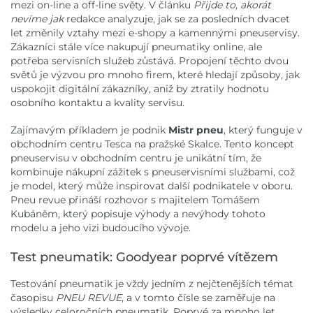
mezi on-line a off-line světy. V článku
Přijde to, akorát
nevíme jak
redakce analyzuje, jak se za posledních dvacet
let změnily vztahy mezi e-shopy a kamennými pneuservisy.
Zákazníci stále více nakupují pneumatiky online, ale
potřeba servisních služeb zůstává. Propojení těchto dvou
světů je výzvou pro mnoho firem, které hledají způsoby, jak
uspokojit digitální zákazníky, aniž by ztratily hodnotu
osobního kontaktu a kvality servisu.
Zajímavým příkladem je podnik
Mistr pneu
, který funguje v
obchodním centru Tesca na pražské Skalce. Tento koncept
pneuservisu v obchodním centru je unikátní tím, že
kombinuje nákupní zážitek s pneuservisními službami, což
je model, který může inspirovat další podnikatele v oboru.
Pneu revue přináší rozhovor s majitelem Tomášem
Kubáněm, který popisuje výhody a nevýhody tohoto
modelu a jeho vizi budoucího vývoje.
Test pneumatik: Goodyear poprvé vítězem
Testování pneumatik je vždy jedním z nejčtenějších témat
časopisu
PNEU REVUE
, a v tomto čísle se zaměřuje na
výsledky celoročních pneumatik. Poprvé za mnoho let