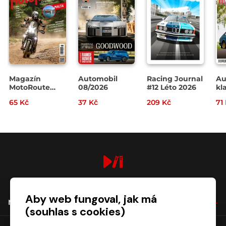
Magazín
Automobil
Racing Journal
Au
MotoRoute
08/2026
#12 Léto 2026
kla
4/2026
07
65 Kč
37 Kč
209 Kč
71
digiport.cz © 2026
Aby web fungoval, jak má
NÁKUP
(souhlas s cookies)