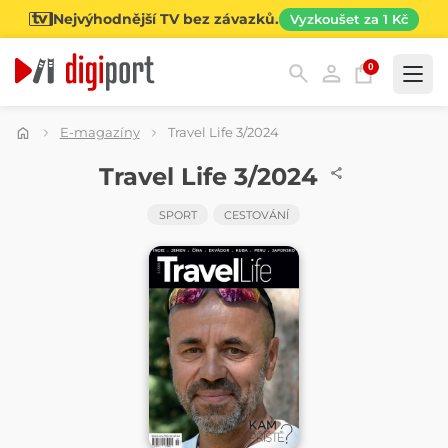
Nejvýhodnější TV bez závazků.
Vyzkoušet za 1 Kč
0
Kategorie
E-magazíny
Travel Life 3/2024
ČASOPIS
Travel Life 3/2024
SPORT
CESTOVÁNÍ