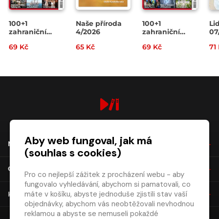
100+1
Naše příroda
100+1
Li
zahraniční
4/2026
zahraniční
07
zajímavost
zajímavost
69 Kč
65 Kč
69 Kč
71
14/2026
13/2026
digiport.cz © 2026
Aby web fungoval, jak má
NÁKUP
(souhlas s cookies)
O SPOLEČNOSTI
Pro co nejlepší zážitek z procházení webu - aby
fungovalo vyhledávání, abychom si pamatovali, co
máte v košíku, abyste jednoduše zjistili stav vaší
KONTAKT
objednávky, abychom vás neobtěžovali nevhodnou
reklamou a abyste se nemuseli pokaždé