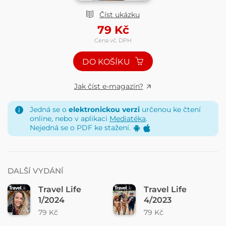
Číst ukázku
79
Kč
Cena vč. DPH
DO KOŠÍKU
Jak číst e-magazín?
Jedná se o
elektronickou verzi
určenou ke čtení
online, nebo v aplikaci
Mediatéka
.
Nejedná se o PDF ke stažení.
DALŠÍ VYDÁNÍ
Travel Life
Travel Life
1/2024
4/2023
79 Kč
79 Kč