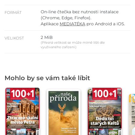
On-line čtečka bez nutnosti instalace
FORMÁT
(Chrome, Edge, Firefox).
Aplikace
MEDIATÉKA
pro Android a iOS.
2 MiB
VELIKOST
(Přesná velikost se může mírně lišit dle
využívaného zařízení.)
Mohlo by se vám také líbit