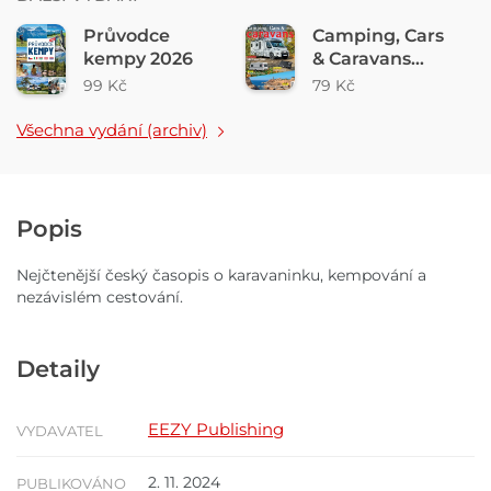
Průvodce
Camping, Cars
kempy 2026
& Caravans
3/2026
99 Kč
79 Kč
Všechna vydání (archiv)
Popis
Nejčtenější český časopis o karavaninku, kempování a
nezávislém cestování.
Detaily
EEZY Publishing
VYDAVATEL
2. 11. 2024
PUBLIKOVÁNO