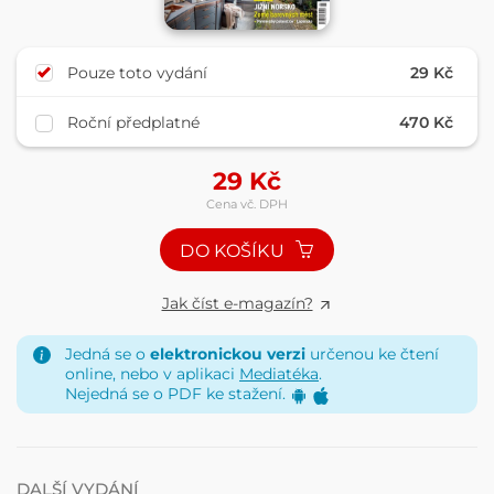
Pouze toto vydání
29 Kč
Roční předplatné
470 Kč
29
Kč
Cena vč. DPH
DO KOŠÍKU
Jak číst e-magazín?
Jedná se o
elektronickou verzi
určenou ke čtení
online, nebo v aplikaci
Mediatéka
.
Nejedná se o PDF ke stažení.
DALŠÍ VYDÁNÍ