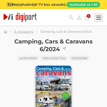
Nejvýhodnější TV bez závazků.
Vyzkoušet za 1 Kč
0
Kategorie
E-magazíny
Camping, Cars & Caravans 6/2024
ČASOPIS
Camping, Cars & Caravans
6/2024
AUTO-MOTO
PRO VOLNÝ ČAS
CESTOVÁNÍ