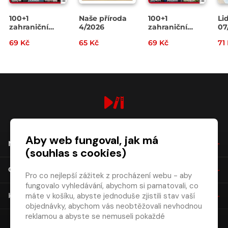
100+1
Naše příroda
100+1
Li
zahraniční
4/2026
zahraniční
07
zajímavost
zajímavost
69 Kč
65 Kč
69 Kč
71
14/2026
13/2026
digiport.cz © 2026
Aby web fungoval, jak má
NÁKUP
(souhlas s cookies)
O SPOLEČNOSTI
Pro co nejlepší zážitek z procházení webu - aby
fungovalo vyhledávání, abychom si pamatovali, co
máte v košíku, abyste jednoduše zjistili stav vaší
KONTAKT
objednávky, abychom vás neobtěžovali nevhodnou
reklamou a abyste se nemuseli pokaždé
přihlašovat.