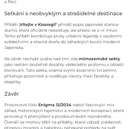
a fikcí.
Setkání s neobvyklým a strašidelné destinace
Příběh
,Vítejte v Kisaragi!‘
přináší popis japonské stanice
duchů, která oficiálně neexistuje, ale přesto se o ní mluví.
Tento příběh kombinuje prvky urbánní legendy s osobními
svědectvími a otevírá dveře do záhadných koutů moderní
Japonska.
Na závěr nechybí úvaha nad tím, zda
mimozemské sekty
jako raeliáni skutečně dosáhly vědeckého průlomu v oblasti
klonování. Tato sekta, známá svými bizarními tvrzeními,
přitahuje pozornost a rozděluje názory mezi fanatiky a
skeptiky.
Závěr
Prosincové číslo
Enigma 12/2024
nabízí fascinující mix
záhad, historických tajemství a moderních konspirací, které
provokují k přemýšlení a prozkoumávání neznámého.
Čtenáři se mohou těšit na příběhy, které vzbudí zvědavost,
přinesou mrazení a nabídnou nečekané pohledy na svět