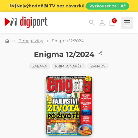
Nejvýhodnější TV bez závazků.
Vyzkoušet za 1 Kč
0
Kategorie
E-magazíny
Enigma 12/2024
ČASOPIS
Enigma 12/2024
ZÁBAVA
KRIMI A NAPĚTÍ
ZÁHADY