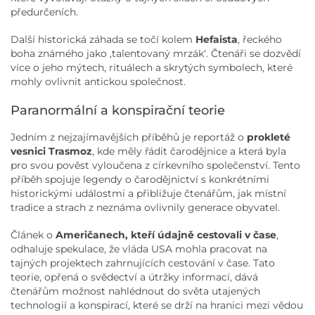
předurčeních.
Další historická záhada se točí kolem
Hefaista
, řeckého
boha známého jako ,talentovaný mrzák‘. Čtenáři se dozvědí
více o jeho mýtech, rituálech a skrytých symbolech, které
mohly ovlivnit antickou společnost.
Paranormální a konspirační teorie
Jedním z nejzajímavějších příběhů je reportáž o
prokleté
vesnici Trasmoz
, kde měly řádit čarodějnice a která byla
pro svou pověst vyloučena z církevního společenství. Tento
příběh spojuje legendy o čarodějnictví s konkrétními
historickými událostmi a přibližuje čtenářům, jak místní
tradice a strach z neznáma ovlivnily generace obyvatel.
Článek o
Američanech, kteří údajně cestovali v čase
,
odhaluje spekulace, že vláda USA mohla pracovat na
tajných projektech zahrnujících cestování v čase. Tato
teorie, opřená o svědectví a útržky informací, dává
čtenářům možnost nahlédnout do světa utajených
technologií a konspirací, které se drží na hranici mezi vědou