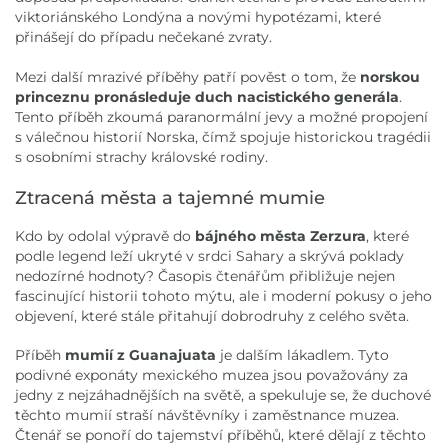
viktoriánského Londýna a novými hypotézami, které
přinášejí do případu nečekané zvraty.
Mezi další mrazivé příběhy patří pověst o tom, že
norskou
princeznu pronásleduje duch nacistického generála
.
Tento příběh zkoumá paranormální jevy a možné propojení
s válečnou historií Norska, čímž spojuje historickou tragédii
s osobními strachy královské rodiny.
Ztracená města a tajemné mumie
Kdo by odolal výpravě do
bájného města Zerzura
, které
podle legend leží ukryté v srdci Sahary a skrývá poklady
nedozírné hodnoty? Časopis čtenářům přibližuje nejen
fascinující historii tohoto mýtu, ale i moderní pokusy o jeho
objevení, které stále přitahují dobrodruhy z celého světa.
Příběh
mumií z Guanajuata
je dalším lákadlem. Tyto
podivné exponáty mexického muzea jsou považovány za
jedny z nejzáhadnějších na světě, a spekuluje se, že duchové
těchto mumií straší návštěvníky i zaměstnance muzea.
Čtenář se ponoří do tajemství příběhů, které dělají z těchto