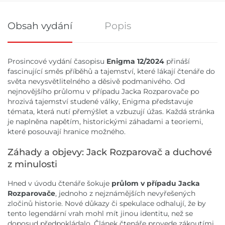
Obsah vydání
Popis
Obsah vydání
Prosincové vydání časopisu
Enigma 12/2024
přináší
fascinující směs příběhů a tajemství, které lákají čtenáře do
světa nevysvětlitelného a děsivě podmanivého. Od
nejnovějšího průlomu v případu Jacka Rozparovače po
hrozivá tajemství studené války, Enigma představuje
témata, která nutí přemýšlet a vzbuzují úžas. Každá stránka
je naplněna napětím, historickými záhadami a teoriemi,
které posouvají hranice možného.
Záhady a objevy: Jack Rozparovač a duchové
z minulosti
Hned v úvodu čtenáře šokuje
průlom v případu Jacka
Rozparovače
, jednoho z nejznámějších nevyřešených
zločinů historie. Nové důkazy či spekulace odhalují, že by
tento legendární vrah mohl mít jinou identitu, než se
doposud předpokládalo. Článek čtenáře provede zákoutími