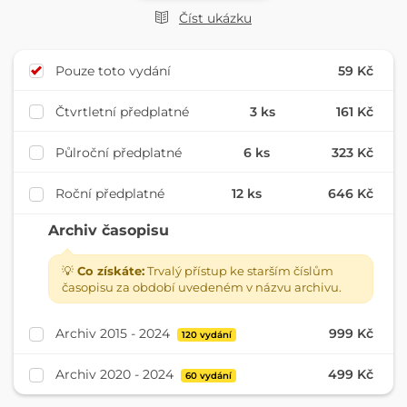
Číst ukázku
Pouze toto vydání
59 Kč
Čtvrtletní předplatné
3 ks
161 Kč
Půlroční předplatné
6 ks
323 Kč
Roční předplatné
12 ks
646 Kč
Archiv časopisu
💡
Co získáte:
Trvalý přístup ke starším číslům
časopisu za období uvedeném v názvu archivu.
Archiv 2015 - 2024
999 Kč
120 vydání
Archiv 2020 - 2024
499 Kč
60 vydání