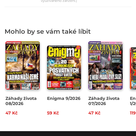
využívaného zařízení.)
Mohlo by se vám také líbit
Záhady života
Enigma 9/2026
Záhady života
En
08/2026
07/2026
1/
47 Kč
59 Kč
47 Kč
11