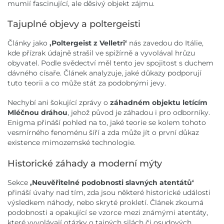
mumií fascinující, ale děsivý objekt zájmu.
Tajuplné objevy a poltergeisti
Články jako
,Poltergeist z Velletri‘
nás zavedou do Itálie,
kde přízrak údajně strašil ve spižírně a vyvolával hrůzu
obyvatel. Podle svědectví měl tento jev spojitost s duchem
dávného císaře. Článek analyzuje, jaké důkazy podporují
tuto teorii a co může stát za podobnými jevy.
Nechybí ani šokující zprávy o
záhadném objektu letícím
Mléčnou dráhou
, jehož původ je záhadou i pro odborníky.
Enigma přináší pohled na to, jaké teorie se kolem tohoto
vesmírného fenoménu šíří a zda může jít o první důkaz
existence mimozemské technologie.
Historické záhady a moderní mýty
Sekce
,Neuvěřitelné podobnosti slavných atentátů‘
přináší úvahy nad tím, zda jsou některé historické události
výsledkem náhody, nebo skryté prokletí. Článek zkoumá
podobnosti a opakující se vzorce mezi známými atentáty,
které vyvolávají otázky o tajných silách či osudových