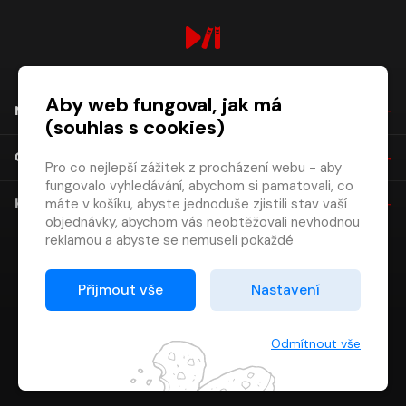
digiport.cz © 2026
Aby web fungoval, jak má
NÁKUP
(souhlas s cookies)
O SPOLEČNOSTI
Pro co nejlepší zážitek z procházení webu - aby
fungovalo vyhledávání, abychom si pamatovali, co
máte v košíku, abyste jednoduše zjistili stav vaší
KONTAKT
objednávky, abychom vás neobtěžovali nevhodnou
reklamou a abyste se nemuseli pokaždé
přihlašovat.
Proto od vás potřebujeme souhlas se
Přijmout vše
Nastavení
zpracováním souborů cookies
, tj. malých souborů,
které se dočasně ukládají ve vašem prohlížeči.
Děkujeme, že nám ho dáte a pomůžete nám tak
Odmítnout vše
web zlepšovat.