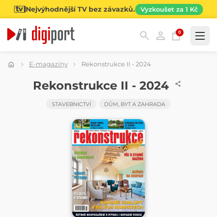
Nejvýhodnější TV bez závazků.
Vyzkoušet za 1 Kč
0
Kategorie
E-magazíny
Rekonstrukce II - 2024
ČASOPIS
Rekonstrukce II - 2024
STAVEBNICTVÍ
DŮM, BYT A ZAHRADA