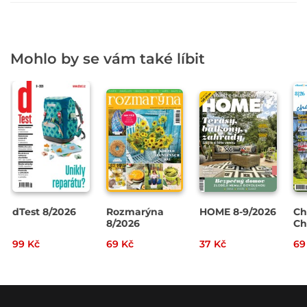
Mohlo by se vám také líbit
dTest 8/2026
Rozmarýna
HOME 8-9/2026
Ch
8/2026
Ch
20
99 Kč
69 Kč
37 Kč
69