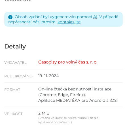
Obsah vydání byl vygenerován pomocí
AI
. V případě
nepřesností nás, prosím,
kontaktujte
.
Detaily
Časopisy pro volný čas s. r. o.
VYDAVATEL
19. 11. 2024
PUBLIKOVÁNO
On-line čtečka bez nutnosti instalace
FORMÁT
(Chrome, Edge, Firefox).
Aplikace
MEDIATÉKA
pro Android a iOS.
2 MiB
VELIKOST
(Přesná velikost se může mírně lišit dle
využívaného zařízení.)