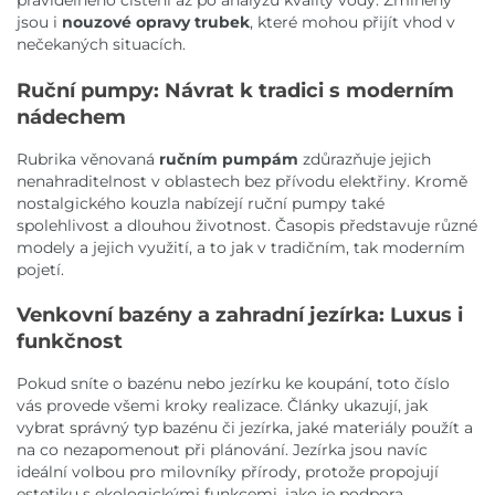
pravidelného čištění až po analýzu kvality vody. Zmíněny
jsou i
nouzové opravy trubek
, které mohou přijít vhod v
nečekaných situacích.
Ruční pumpy: Návrat k tradici s moderním
nádechem
Rubrika věnovaná
ručním pumpám
zdůrazňuje jejich
nenahraditelnost v oblastech bez přívodu elektřiny. Kromě
nostalgického kouzla nabízejí ruční pumpy také
spolehlivost a dlouhou životnost. Časopis představuje různé
modely a jejich využití, a to jak v tradičním, tak moderním
pojetí.
Venkovní bazény a zahradní jezírka: Luxus i
funkčnost
Pokud sníte o bazénu nebo jezírku ke koupání, toto číslo
vás provede všemi kroky realizace. Články ukazují, jak
vybrat správný typ bazénu či jezírka, jaké materiály použít a
na co nezapomenout při plánování. Jezírka jsou navíc
ideální volbou pro milovníky přírody, protože propojují
estetiku s ekologickými funkcemi, jako je podpora