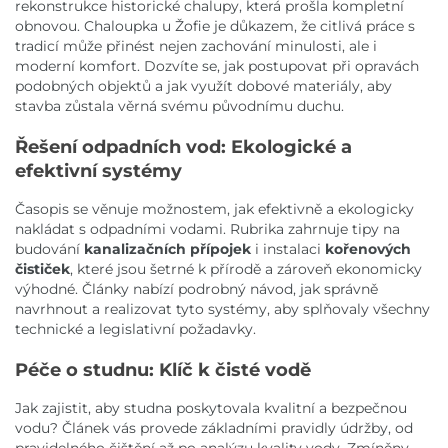
rekonstrukce historické chalupy, která prošla kompletní
obnovou. Chaloupka u Žofie je důkazem, že citlivá práce s
tradicí může přinést nejen zachování minulosti, ale i
moderní komfort. Dozvíte se, jak postupovat při opravách
podobných objektů a jak využít dobové materiály, aby
stavba zůstala věrná svému původnímu duchu.
Řešení odpadních vod: Ekologické a
efektivní systémy
Časopis se věnuje možnostem, jak efektivně a ekologicky
nakládat s odpadními vodami. Rubrika zahrnuje tipy na
budování
kanalizačních přípojek
i instalaci
kořenových
čističek
, které jsou šetrné k přírodě a zároveň ekonomicky
výhodné. Články nabízí podrobný návod, jak správně
navrhnout a realizovat tyto systémy, aby splňovaly všechny
technické a legislativní požadavky.
Péče o studnu: Klíč k čisté vodě
Jak zajistit, aby studna poskytovala kvalitní a bezpečnou
vodu? Článek vás provede základními pravidly údržby, od