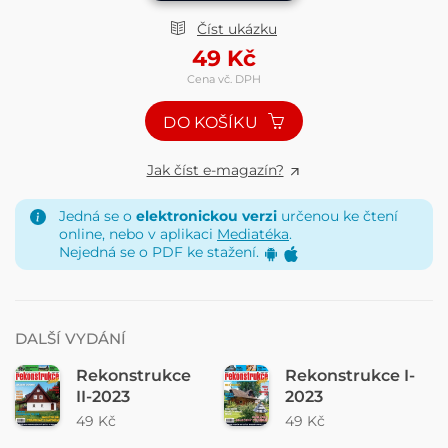
Číst ukázku
49
Kč
Cena vč. DPH
DO KOŠÍKU
Jak číst e-magazín?
Jedná se o
elektronickou verzi
určenou ke čtení
online, nebo v aplikaci
Mediatéka
.
Nejedná se o PDF ke stažení.
DALŠÍ VYDÁNÍ
Rekonstrukce
Rekonstrukce I-
II-2023
2023
49 Kč
49 Kč