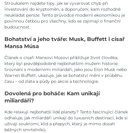
Stroukalem najdete tipy, jak se vyvarovat chyb při
investování do kryptoměn, a doporučení, kam rozhodně
neukládat peníze. Tento průvodce moderní ekonomikou je
povinnou četbou pro všechny, kdo se zajímají o finanční
budoucnost.
Bohatství a jeho tváře: Musk, Buffett i císař
Mansa Músa
Článek o císaři Mansovi Músovi přibližuje život člověka,
který byl pravděpodobně nejbohatším mužem historie.
Srovnání s moderními miliardáři, jako jsou Elon Musk nebo
Warren Buffett, ukazuje, jak se bohatství mění v průběhu
času – od zlata a půdy po akcie a technologie.
Dovolená pro boháče: Kam unikají
miliardáři?
Kde relaxují nejbohatší lidé planety? Tento fascinující článek
odhaluje, jak miliardáři unikají do luxusních destinací, kde si
užívají soukromí, klid a přepych, který je mimo dosah
běžných smrtelníků.