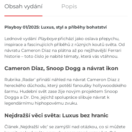
Obsah vydání
Popis
Obsah vydání
Playboy 01/2025: Luxus, styl a příběhy bohatství
Lednové vydání
Playboye
přichází jako oslava přepychu,
inspirace a fascinujících příběhů z různých koutů světa. Od
návratu Cameron Diaz na plátna až po nejžhavější Ferrari
historie – toto číslo je nabité tématy, která vás vtáhnou.
Cameron Diaz, Snoop Dogg a návrat ikon
Rubrika ,Radar‘ přináší náhled na návrat Cameron Diaz z
hereckého důchodu, který potěší fanoušky hollywoodského
šarmu. Hudební svět zase žije novým projektem Snoop
Dogga a Dr. Dre, jejichž spolupráce slibuje návrat k
legendárnímu hiphopovému zvuku.
Nejdražší věci světa: Luxus bez hranic
Článek ,Nejdražší věc‘ se zamýšlí nad otázkou, co si můžete