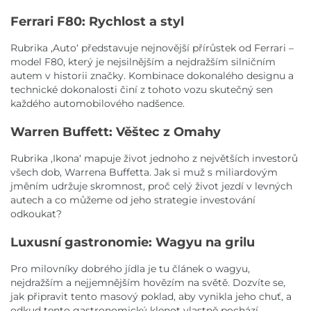
Ferrari F80: Rychlost a styl
Rubrika ,Auto‘ představuje nejnovější přírůstek od Ferrari –
model F80, který je nejsilnějším a nejdražším silničním
autem v historii značky. Kombinace dokonalého designu a
technické dokonalosti činí z tohoto vozu skutečný sen
každého automobilového nadšence.
Warren Buffett: Věštec z Omahy
Rubrika ,Ikona‘ mapuje život jednoho z největších investorů
všech dob, Warrena Buffetta. Jak si muž s miliardovým
jměním udržuje skromnost, proč celý život jezdí v levných
autech a co můžeme od jeho strategie investování
odkoukat?
Luxusní gastronomie: Wagyu na grilu
Pro milovníky dobrého jídla je tu článek o wagyu,
nejdražším a nejjemnějším hovězím na světě. Dozvíte se,
jak připravit tento masový poklad, aby vynikla jeho chuť, a
odkud tento gastronomický klenot vlastně pochází.