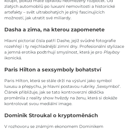
koupit, pokud máte opravdu neomezený rozpočet. Od
zlatých automobilů po luxusní nemovitosti a historické
artefakty – svět ultrabohatých je plný fascinujících
možností, jak utratit své miliardy.
Dasha a zima, na kterou zapomenete
Hlavní pictorial čísla patří Dashe, jejíž svůdné fotografie
rozehřejí i ty nejchladnější zimní dny. Profesionální stylizace
a jemná erotika podtrhují smyslnost, která je pro
Playboy
ikonická.
Paris Hilton a sexsymboly bohatství
Paris Hilton, která se stále drží na výsluní jako symbol
luxusu a přepychu, je hlavní postavou rubriky ,Sexsymbol‘.
Článek přibližuje, jak se tato kontroverzní dědička
proměnila z reality show hvězdy na ženu, která si dokáže
kontrolovat svou mediální image.
Dominik Stroukal o kryptoměnách
V rozhovoru se známým ekonomem Dominikem