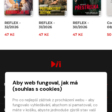
REFLEX -
REFLEX -
REFLEX -
Co
32/2026
31/2026
30/2026
08
47 Kč
47 Kč
47 Kč
50
digiport.cz © 2026
Aby web fungoval, jak má
NÁKUP
(souhlas s cookies)
O SPOLEČNOSTI
Pro co nejlepší zážitek z procházení webu - aby
fungovalo vyhledávání, abychom si pamatovali, co
máte v košíku, abyste jednoduše zjistili stav vaší
KONTAKT