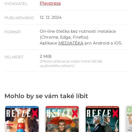
Playpress
VYDAVATEL
12. 12. 2024
PUBLIKOVÁNO
On-line čtečka bez nutnosti instalace
FORMÁT
(Chrome, Edge, Firefox).
Aplikace
MEDIATÉKA
pro Android a iOS.
2 MiB
VELIKOST
(Přesná velikost se může mírně lišit dle
využívaného zařízení.)
Mohlo by se vám také líbit