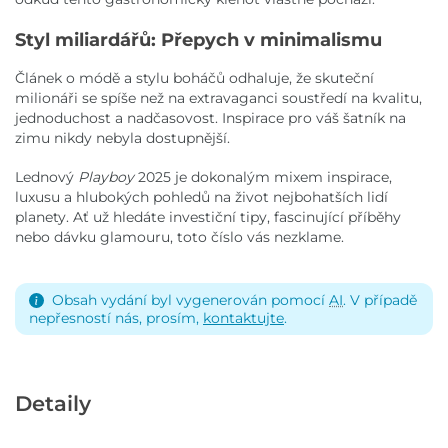
Styl miliardářů: Přepych v minimalismu
Článek o módě a stylu boháčů odhaluje, že skuteční
milionáři se spíše než na extravaganci soustředí na kvalitu,
jednoduchost a nadčasovost. Inspirace pro váš šatník na
zimu nikdy nebyla dostupnější.
Lednový
Playboy
2025 je dokonalým mixem inspirace,
luxusu a hlubokých pohledů na život nejbohatších lidí
planety. Ať už hledáte investiční tipy, fascinující příběhy
nebo dávku glamouru, toto číslo vás nezklame.
Obsah vydání byl vygenerován pomocí
AI
. V případě
nepřesností nás, prosím,
kontaktujte
.
Detaily