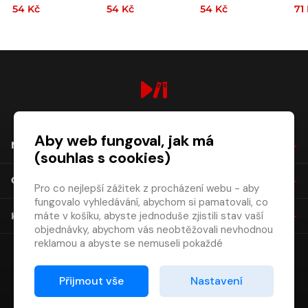
54 Kč
54 Kč
54 Kč
71
digiport.cz © 2026
Aby web fungoval, jak má
NÁKUP
(souhlas s cookies)
O SPOLEČNOSTI
Pro co nejlepší zážitek z procházení webu - aby
fungovalo vyhledávání, abychom si pamatovali, co
máte v košíku, abyste jednoduše zjistili stav vaší
KONTAKT
objednávky, abychom vás neobtěžovali nevhodnou
reklamou a abyste se nemuseli pokaždé
přihlašovat.
Proto od vás potřebujeme souhlas se
Přijmout vše
Nastavení
zpracováním souborů cookies
, tj. malých souborů,
které se dočasně ukládají ve vašem prohlížeči.