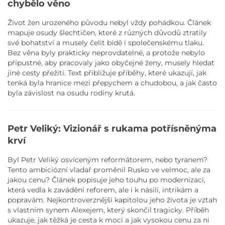
chybělo věno
Život žen urozeného původu nebyl vždy pohádkou. Článek
mapuje osudy šlechtičen, které z různých důvodů ztratily
své bohatství a musely čelit bídě i společenskému tlaku.
Bez věna byly prakticky neprovdatelné, a protože nebylo
přípustné, aby pracovaly jako obyčejné ženy, musely hledat
jiné cesty přežití. Text přibližuje příběhy, které ukazují, jak
tenká byla hranice mezi přepychem a chudobou, a jak často
byla závislost na osudu rodiny krutá.
Petr Veliký: Vizionář s rukama potřísněnýma
krví
Byl Petr Veliký osvíceným reformátorem, nebo tyranem?
Tento ambiciózní vladař proměnil Rusko ve velmoc, ale za
jakou cenu? Článek popisuje jeho touhu po modernizaci,
která vedla k zavádění reforem, ale i k násilí, intrikám a
popravám. Nejkontroverznější kapitolou jeho života je vztah
s vlastním synem Alexejem, který skončil tragicky. Příběh
ukazuje, jak těžká je cesta k moci a jak vysokou cenu za ni