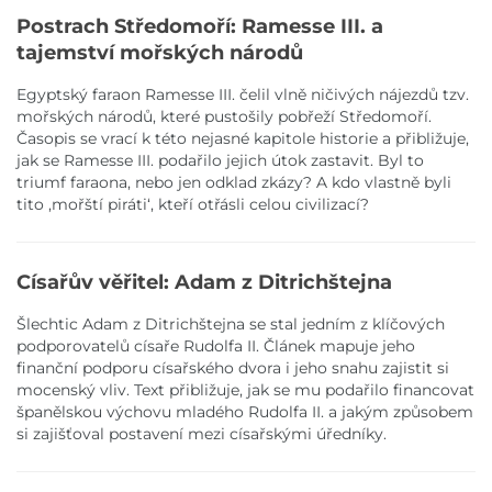
Postrach Středomoří: Ramesse III. a
tajemství mořských národů
Egyptský faraon Ramesse III. čelil vlně ničivých nájezdů tzv.
mořských národů, které pustošily pobřeží Středomoří.
Časopis se vrací k této nejasné kapitole historie a přibližuje,
jak se Ramesse III. podařilo jejich útok zastavit. Byl to
triumf faraona, nebo jen odklad zkázy? A kdo vlastně byli
tito ,mořští piráti‘, kteří otřásli celou civilizací?
Císařův věřitel: Adam z Ditrichštejna
Šlechtic Adam z Ditrichštejna se stal jedním z klíčových
podporovatelů císaře Rudolfa II. Článek mapuje jeho
finanční podporu císařského dvora i jeho snahu zajistit si
mocenský vliv. Text přibližuje, jak se mu podařilo financovat
španělskou výchovu mladého Rudolfa II. a jakým způsobem
si zajišťoval postavení mezi císařskými úředníky.