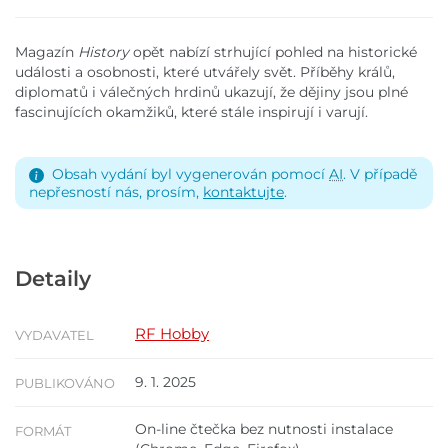
Magazín
History
opět nabízí strhující pohled na historické
události a osobnosti, které utvářely svět. Příběhy králů,
diplomatů i válečných hrdinů ukazují, že dějiny jsou plné
fascinujících okamžiků, které stále inspirují i varují.
Obsah vydání byl vygenerován pomocí
AI
. V případě
nepřesností nás, prosím,
kontaktujte
.
Detaily
RF Hobby
VYDAVATEL
9. 1. 2025
PUBLIKOVÁNO
On-line čtečka bez nutnosti instalace
FORMÁT