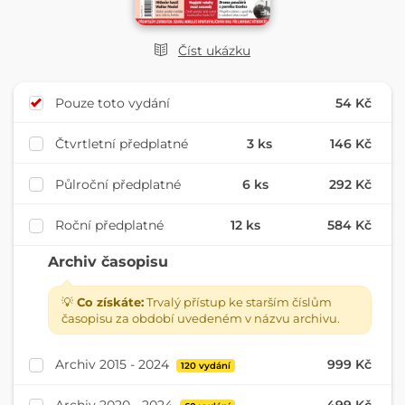
Číst ukázku
Pouze toto vydání
54 Kč
Čtvrtletní předplatné
3 ks
146 Kč
Půlroční předplatné
6 ks
292 Kč
Roční předplatné
12 ks
584 Kč
Archiv časopisu
💡
Co získáte:
Trvalý přístup ke starším číslům
časopisu za období uvedeném v názvu archivu.
Archiv 2015 - 2024
999 Kč
120 vydání