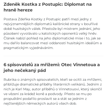
Zdeněk Kostka z Postupic: Diplomat na
hraně hereze
Postava Zdeňka Kostky z Postupic patří mezi jedny z
nejvýznamnějších diplomatů kališnické strany v bouřlivé
době husitských válek. Přestože byl mistrem jednání, jeho
působení vyvolávalo u katolických oponentů velký hněv.
Článek nabízí pohled na jeho diplomatické mise i to, jak se
mu dařilo balancovat mezi oddaností husitským ideálům a
pragmatickým vyjednáváním.
6 spisovatelů za mřížemi: Otec Vinnetoua a
jeho nečekaný pád
Rubrika o známých spisovatelích, kteří se ocitli za mřížemi,
přibližuje dramatické příběhy literárních velikánů. Jedním z
nich je Karl May, autor příběhů o Vinnetouovi, který skončil
ve vězení za krádež koně a podvody. Přesto se mu po
propuštění podařilo proslavit se a stát se jedním z
nejčtenějších německých autorů všech dob.