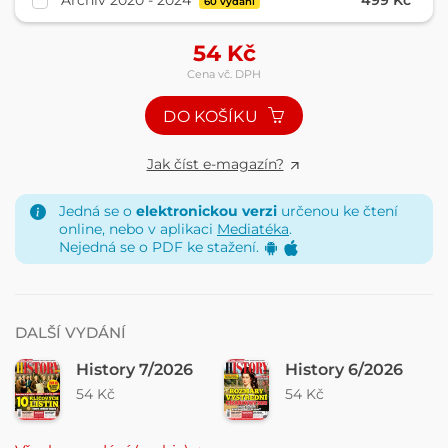
Archiv 2020 - 2024
499 Kč
60 vydání
54
Kč
Cena vč. DPH
DO KOŠÍKU
Jak číst e-magazín?
Jedná se o
elektronickou verzi
určenou ke čtení
online, nebo v aplikaci
Mediatéka
.
Nejedná se o PDF ke stažení.
DALŠÍ VYDÁNÍ
History 7/2026
History 6/2026
54 Kč
54 Kč