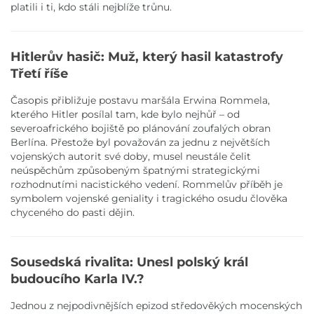
platili i ti, kdo stáli nejblíže trůnu.
Hitlerův hasič: Muž, který hasil katastrofy
Třetí říše
Časopis přibližuje postavu maršála Erwina Rommela,
kterého Hitler posílal tam, kde bylo nejhůř – od
severoafrického bojiště po plánování zoufalých obran
Berlína. Přestože byl považován za jednu z největších
vojenských autorit své doby, musel neustále čelit
neúspěchům způsobeným špatnými strategickými
rozhodnutími nacistického vedení. Rommelův příběh je
symbolem vojenské geniality i tragického osudu člověka
chyceného do pasti dějin.
Sousedská rivalita: Unesl polský král
budoucího Karla IV.?
Jednou z nejpodivnějších epizod středověkých mocenských