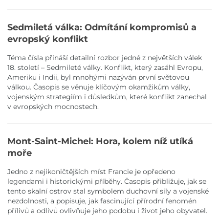
Sedmiletá válka: Odmítání kompromisů a
evropský konflikt
Téma čísla přináší detailní rozbor jedné z největších válek
18. století – Sedmileté války. Konflikt, který zasáhl Evropu,
Ameriku i Indii, byl mnohými nazýván první světovou
válkou. Časopis se věnuje klíčovým okamžikům války,
vojenským strategiím i důsledkům, které konflikt zanechal
v evropských mocnostech.
Mont-Saint-Michel: Hora, kolem níž utíká
moře
Jedno z nejikoničtějších míst Francie je opředeno
legendami i historickými příběhy. Časopis přibližuje, jak se
tento skalní ostrov stal symbolem duchovní síly a vojenské
nezdolnosti, a popisuje, jak fascinující přírodní fenomén
přílivů a odlivů ovlivňuje jeho podobu i život jeho obyvatel.