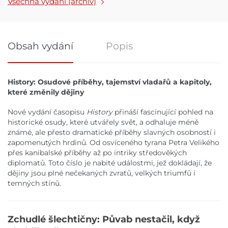
Všechna vydání (archiv)
Obsah vydání
Popis
Obsah vydání
History: Osudové příběhy, tajemství vladařů a kapitoly,
které změnily dějiny
Nové vydání časopisu
History
přináší fascinující pohled na
historické osudy, které utvářely svět, a odhaluje méně
známé, ale přesto dramatické příběhy slavných osobností i
zapomenutých hrdinů. Od osvíceného tyrana Petra Velikého
přes kanibalské příběhy až po intriky středověkých
diplomatů. Toto číslo je nabité událostmi, jež dokládají, že
dějiny jsou plné nečekaných zvratů, velkých triumfů i
temných stínů.
Zchudlé šlechtičny: Půvab nestačil, když