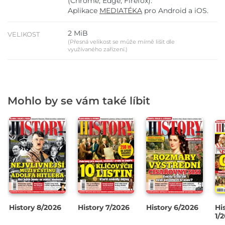
(Chrome, Edge, Firefox).
Aplikace
MEDIATÉKA
pro Android a iOS.
2 MiB
VELIKOST
(Přesná velikost se může mírně lišit dle
využívaného zařízení.)
Mohlo by se vám také líbit
History 8/2026
History 7/2026
History 6/2026
Hi
1/