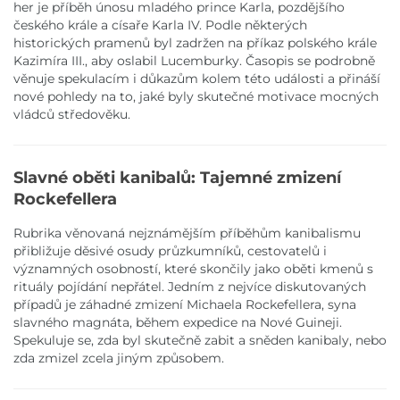
her je příběh únosu mladého prince Karla, pozdějšího
českého krále a císaře Karla IV. Podle některých
historických pramenů byl zadržen na příkaz polského krále
Kazimíra III., aby oslabil Lucemburky. Časopis se podrobně
věnuje spekulacím i důkazům kolem této události a přináší
nové pohledy na to, jaké byly skutečné motivace mocných
vládců středověku.
Slavné oběti kanibalů: Tajemné zmizení
Rockefellera
Rubrika věnovaná nejznámějším příběhům kanibalismu
přibližuje děsivé osudy průzkumníků, cestovatelů i
významných osobností, které skončily jako oběti kmenů s
rituály pojídání nepřátel. Jedním z nejvíce diskutovaných
případů je záhadné zmizení Michaela Rockefellera, syna
slavného magnáta, během expedice na Nové Guineji.
Spekuluje se, zda byl skutečně zabit a sněden kanibaly, nebo
zda zmizel zcela jiným způsobem.