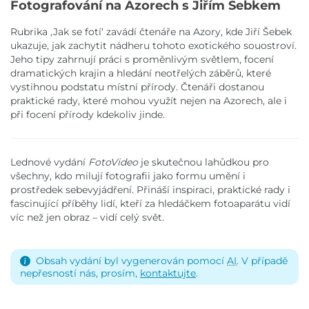
Fotografování na Azorech s Jiřím Šebkem
Rubrika ,Jak se fotí‘ zavádí čtenáře na Azory, kde Jiří Šebek
ukazuje, jak zachytit nádheru tohoto exotického souostroví.
Jeho tipy zahrnují práci s proměnlivým světlem, focení
dramatických krajin a hledání neotřelých záběrů, které
vystihnou podstatu místní přírody. Čtenáři dostanou
praktické rady, které mohou využít nejen na Azorech, ale i
při focení přírody kdekoliv jinde.
Lednové vydání
FotoVideo
je skutečnou lahůdkou pro
všechny, kdo milují fotografii jako formu umění i
prostředek sebevyjádření. Přináší inspiraci, praktické rady i
fascinující příběhy lidí, kteří za hledáčkem fotoaparátu vidí
víc než jen obraz – vidí celý svět.
Obsah vydání byl vygenerován pomocí
AI
. V případě
nepřesností nás, prosím,
kontaktujte
.