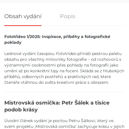
Obsah vydání
Popis
Obsah vydání
FotoVideo 1/2025: Inspirace, příběhy a fotografické
poklady
Lednové vydání časopisu
FotoVideo
přináší pestrou paletu
obsahu pro všechny milovníky fotografie – od rozhovorů s
významnými osobnostmi přes pohledy na fotografii jako
umění až po konkrétní tipy na focení. Skládá se z hlubokých
příběhů, odborných postřehů a praktických rad, které
čtenáře vtáhnou do světa kreativní práce s obrazem.
Mistrovská osmička: Petr Šálek a tisíce
podob krásy
Úvodní článek vydání je poctou Petru Šálkovi, který ve
svém projektu ,Mistrovská osmička‘ zachycuje krásu v jejích