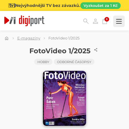
Nejvýhodnější TV bez závazků.
Vyzkoušet za 1 Kč
0
Kategorie
E-magazíny
FotoVideo 1/2025
ČASOPIS
FotoVideo 1/2025
HOBBY
ODBORNÉ ČASOPISY