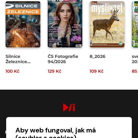
Silnice
ČS Fotografie
8_2026
sv
Železnice
94/2026
20
3/2026
100 Kč
129 Kč
109 Kč
85
digiport.cz © 2026
Aby web fungoval, jak má
NÁKUP
(souhlas s cookies)