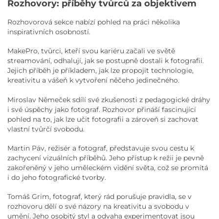
Rozhovory: příběhy tvůrců za objektivem
Rozhovorová sekce nabízí pohled na práci několika
inspirativních osobností.
MakePro, tvůrci, kteří svou kariéru začali ve světě
streamování, odhalují, jak se postupně dostali k fotografii.
Jejich příběh je příkladem, jak lze propojit technologie,
kreativitu a vášeň k vytvoření něčeho jedinečného.
Miroslav Němeček sdílí své zkušenosti z pedagogické dráhy
i své úspěchy jako fotograf. Rozhovor přináší fascinující
pohled na to, jak lze učit fotografii a zároveň si zachovat
vlastní tvůrčí svobodu.
Martin Páv, režisér a fotograf, představuje svou cestu k
zachycení vizuálních příběhů. Jeho přístup k režii je pevně
zakořeněný v jeho uměleckém vidění světa, což se promítá
i do jeho fotografické tvorby.
Tomáš Grim, fotograf, který rád porušuje pravidla, se v
rozhovoru dělí o své názory na kreativitu a svobodu v
umění. Jeho osobitý styl a odvaha experimentovat jsou