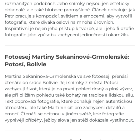
rozmanitých podobách. Jeho snímky nejsou jen esteticky
dokonalé, ale také hluboce promyšlené. Článek odhaluje, jak
Petr pracuje s kompozicí, světlem a emocemi, aby vytvořil
fotografie, které diváka osloví na mnoha úrovních.
Inspirativní je nejen jeho přístup k tvorbě, ale i jeho filozofie
fotografie jako způsobu zachycení jedinečnosti okamžiku.
Fotoesej Martiny Sekaninové-Grmolenské:
Potosí, Bolívie
Martina Sekaninová-Grmolenská ve své fotoeseji přenáší
čtenáře do srdce Bolívie. Její snímky z města Potosí
zachycují život, který je na první pohled drsný a plný výzev,
ale při bližším pohledu také bohatý na tradice a lidskou sílu.
Text doprovází fotografie, které odhalují nejen autentickou
atmosféru, ale také Martinin cit pro zachycení detailů a
emocí. Čtenáři se ocitnou v jiném světě, kde fotografie
vyprávějí příběhy, jež by slova jen stěží dokázala vystihnout.