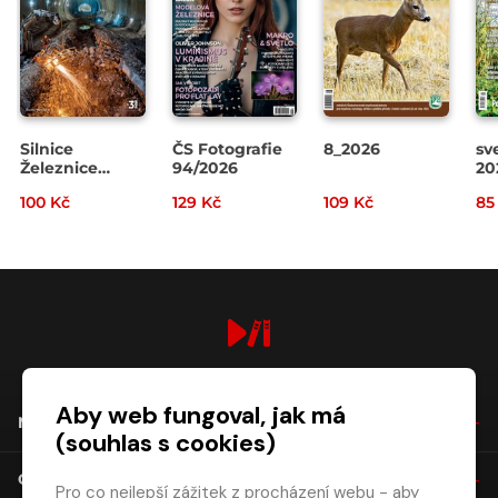
Silnice
ČS Fotografie
8_2026
sv
Železnice
94/2026
20
3/2026
100 Kč
129 Kč
109 Kč
85
digiport.cz © 2026
Aby web fungoval, jak má
NÁKUP
(souhlas s cookies)
O SPOLEČNOSTI
Pro co nejlepší zážitek z procházení webu - aby