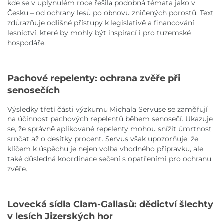
kde se v uplynulém roce řešila podobná témata jako v
Česku – od ochrany lesů po obnovu zničených porostů. Text
zdůrazňuje odlišné přístupy k legislativě a financování
lesnictví, které by mohly být inspirací i pro tuzemské
hospodáře.
Pachové repelenty: ochrana zvěře při
senosečích
Výsledky třetí části výzkumu Michala Servuse se zaměřují
na účinnost pachových repelentů během senosečí. Ukazuje
se, že správně aplikované repelenty mohou snížit úmrtnost
srnčat až o desítky procent. Servus však upozorňuje, že
klíčem k úspěchu je nejen volba vhodného přípravku, ale
také důsledná koordinace sečení s opatřeními pro ochranu
zvěře.
Lovecká sídla Clam-Gallasů: dědictví šlechty
v lesích Jizerských hor