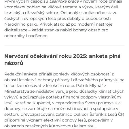
První vydání časopisu
Lesnická práce
v novém roce přináší
komplexní pohled na klíčová témata a výzvy, kterým čelí
lesnický a dřevařský sektor. Od analýz současného stavu
českých i evropských lesů přes debaty o budoucnosti
Národního parku Křivoklátsko až po moderní nástroje
digitalizace – každá stránka nabízí bohatý obsah pro
odborníky i nadšence.
Nervózní očekávání roku 2025: anketa plná
názorů
Redakční anketa přináší pohledy klíčových osobností z
oblasti lesnictví, ochrany přírody i dřevařského průmyslu na
to, co lze očekávat v letošním roce. Patrik Mlynář z
Ministerstva zemědělství varuje před důsledky klimatických
výkyvů a zdůrazňuje potřebu finanční podpory vlastníkům
lesů. Kateřina Kupková, viceprezidentka Svazu průmyslu a
dopravy, se zaměřuje na možnosti inovací a spolupráce v
sektoru dřevozpracování, zatímco Dalibor Šafařík z Lesů ČR
připomíná význam efektivní obnovy lesů, především v
oblastech zasažených kůrovcovou kalamitou.