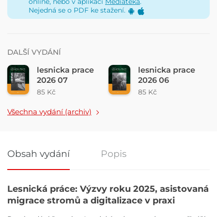
online, nebo v aplikaci
Mediatéka
.
Nejedná se o PDF ke stažení.
DALŠÍ VYDÁNÍ
lesnicka prace
lesnicka prace
2026 07
2026 06
85 Kč
85 Kč
Všechna vydání (archiv)
Obsah vydání
Popis
Obsah vydání
Lesnická práce: Výzvy roku 2025, asistovaná
migrace stromů a digitalizace v praxi