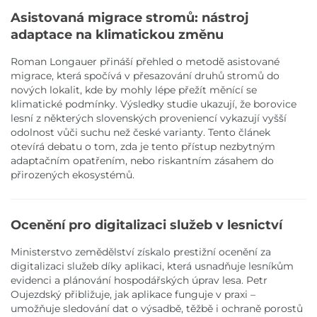
Asistovaná migrace stromů: nástroj
adaptace na klimatickou změnu
Roman Longauer přináší přehled o metodě asistované
migrace, která spočívá v přesazování druhů stromů do
nových lokalit, kde by mohly lépe přežít měnící se
klimatické podmínky. Výsledky studie ukazují, že borovice
lesní z některých slovenských proveniencí vykazují vyšší
odolnost vůči suchu než české varianty. Tento článek
otevírá debatu o tom, zda je tento přístup nezbytným
adaptačním opatřením, nebo riskantním zásahem do
přirozených ekosystémů.
Ocenění pro digitalizaci služeb v lesnictví
Ministerstvo zemědělství získalo prestižní ocenění za
digitalizaci služeb díky aplikaci, která usnadňuje lesníkům
evidenci a plánování hospodářských úprav lesa. Petr
Oujezdský přibližuje, jak aplikace funguje v praxi –
umožňuje sledování dat o výsadbě, těžbě i ochraně porostů