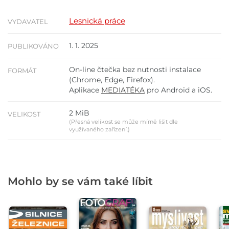
Lesnická práce
VYDAVATEL
1. 1. 2025
PUBLIKOVÁNO
On-line čtečka bez nutnosti instalace
FORMÁT
(Chrome, Edge, Firefox).
Aplikace
MEDIATÉKA
pro Android a iOS.
2 MiB
VELIKOST
(Přesná velikost se může mírně lišit dle
využívaného zařízení.)
Mohlo by se vám také líbit