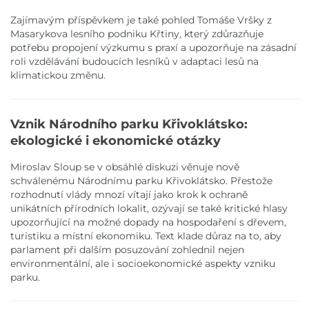
Zajímavým příspěvkem je také pohled Tomáše Vršky z
Masarykova lesního podniku Křtiny, který zdůrazňuje
potřebu propojení výzkumu s praxí a upozorňuje na zásadní
roli vzdělávání budoucích lesníků v adaptaci lesů na
klimatickou změnu.
Vznik Národního parku Křivoklátsko:
ekologické i ekonomické otázky
Miroslav Sloup se v obsáhlé diskuzi věnuje nově
schválenému Národnímu parku Křivoklátsko. Přestože
rozhodnutí vlády mnozí vítají jako krok k ochraně
unikátních přírodních lokalit, ozývají se také kritické hlasy
upozorňující na možné dopady na hospodaření s dřevem,
turistiku a místní ekonomiku. Text klade důraz na to, aby
parlament při dalším posuzování zohlednil nejen
environmentální, ale i socioekonomické aspekty vzniku
parku.