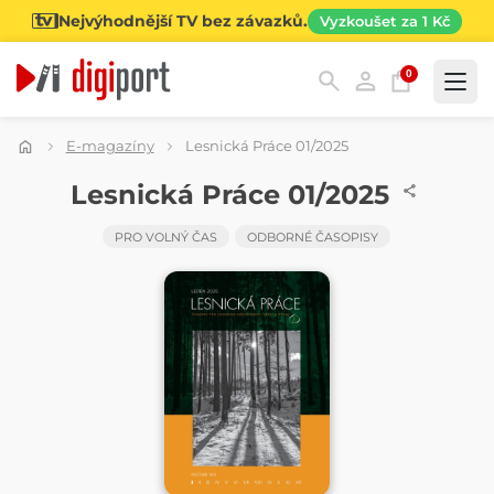
Nejvýhodnější TV bez závazků.
Vyzkoušet za 1 Kč
0
Kategorie
E-magazíny
Lesnická Práce 01/2025
ČASOPIS
Lesnická Práce 01/2025
PRO VOLNÝ ČAS
ODBORNÉ ČASOPISY