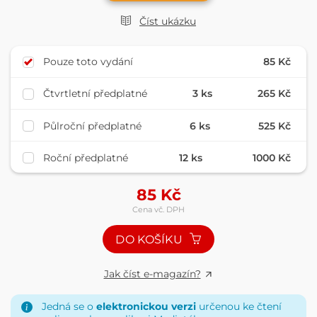
Číst ukázku
Pouze toto vydání
85 Kč
Čtvrtletní předplatné
3 ks
265 Kč
Půlroční předplatné
6 ks
525 Kč
Roční předplatné
12 ks
1000 Kč
85
Kč
Cena vč. DPH
DO KOŠÍKU
Jak číst e-magazín?
Jedná se o
elektronickou verzi
určenou ke čtení