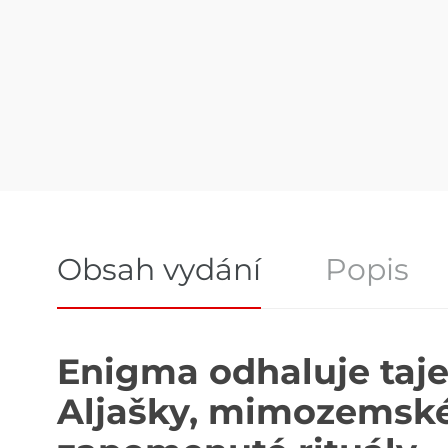
Obsah vydání
Popis
Obsah vydání
Enigma odhaluje taj
Aljašky, mimozemské 