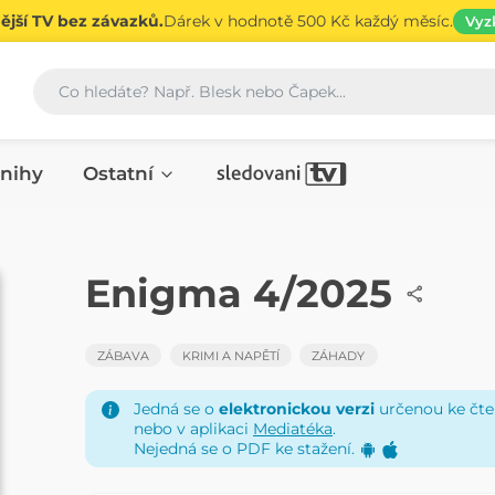
jší TV bez závazků.
Dárek v hodnotě 500 Kč každý měsíc.
Vyz
Vyhledávání
nihy
Ostatní
ČASOPIS
Enigma 4/2025
ZÁBAVA
KRIMI A NAPĚTÍ
ZÁHADY
Jedná se o
elektronickou verzi
určenou ke čten
nebo v aplikaci
Mediatéka
.
Nejedná se o PDF ke stažení.