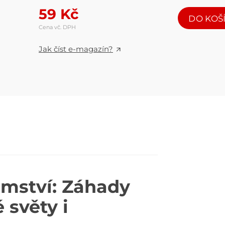
59
Kč
DO KOŠ
Cena vč. DPH
Jak číst e-magazín?
emství: Záhady
světy i