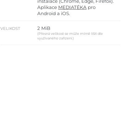
instalace (Chrome, Edge, Firefox).
Aplikace
MEDIATÉKA
pro
Android a iOS.
2 MiB
VELIKOST
(Přesná velikost se může mírně lišit dle
využívaného zařízení.)