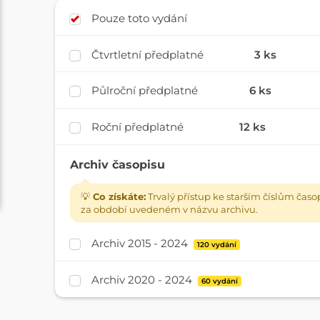
Pouze toto vydání
Čtvrtletní předplatné
3 ks
Půlroční předplatné
6 ks
Roční předplatné
12 ks
Archiv časopisu
💡
Co získáte:
Trvalý přístup ke starším číslům časo
za období uvedeném v názvu archivu.
Archiv 2015 - 2024
120 vydání
Archiv 2020 - 2024
60 vydání