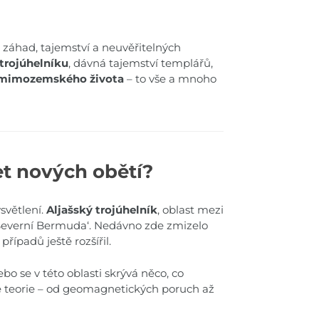
 záhad, tajemství a neuvěřitelných
trojúhelníku
, dávná tajemství templářů,
mimozemského života
– to vše a mnoho
et nových obětí?
ysvětlení.
Aljašský trojúhelník
, oblast mezi
 ,Severní Bermuda‘. Nedávno zde zmizelo
řípadů ještě rozšířil.
bo se v této oblasti skrývá něco, co
 teorie – od geomagnetických poruch až