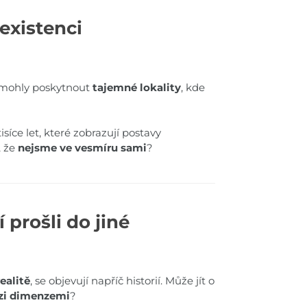
 existenci
 mohly poskytnout
tajemné lokality
, kde
isíce let, které zobrazují postavy
, že
nejsme ve vesmíru sami
?
 prošli do jiné
ealitě
, se objevují napříč historií. Může jít o
zi dimenzemi
?