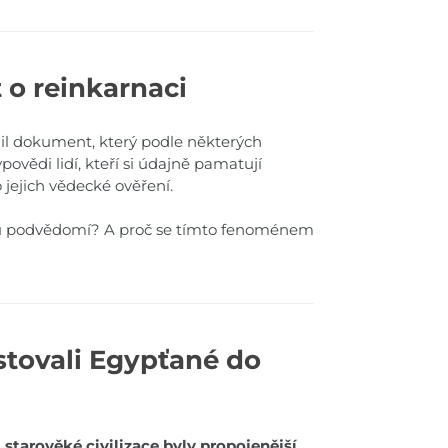
o reinkarnaci
nil dokument, který podle některých
ovědi lidí, kteří si údajně pamatují
 jejich vědecké ověření.
hru podvědomí? A proč se tímto fenoménem
estovali Egypťané do
a
starověké civilizace byly propojenější,