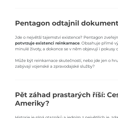
Pentagon odtajnil dokument 
Jde o největší tajemství existence? Pentagon zveřej
potvrzuje existenci reinkarnace
. Obsahuje přímé výp
minulé životy, a dokonce se v něm objevují i pokusy o
Může být reinkarnace skutečností, nebo jde jen o 
zabývají vojenské a zpravodajské služby?
Pět záhad prastarých říší: C
Ameriky?
Historie je plná otazníků a jedním z největších je, zd