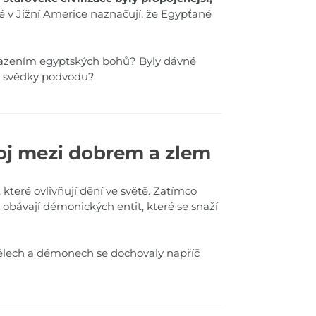
é v Jižní Americe naznačují, že Egypťané
brazením egyptských bohů? Byly dávné
me svědky podvodu?
boj mezi dobrem a zlem
, které ovlivňují dění ve světě. Zatímco
e obávají démonických entit, které se snaží
dělech a démonech se dochovaly napříč