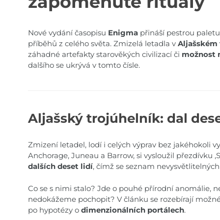
zapomenuté rituály
Nové vydání časopisu
Enigma
přináší pestrou paletu
příběhů z celého světa. Zmizelá letadla v
Aljašském 
záhadné artefakty starověkých civilizací či
možnost 
dalšího se ukrývá v tomto čísle.
Aljašský trojúhelník: dal des
Zmizení letadel, lodí i celých výprav bez jakéhokoli v
Anchorage, Juneau a Barrow, si vysloužil přezdívku
dalších deset lidí
, čímž se seznam nevysvětlitelných p
Co se s nimi stalo? Jde o pouhé přírodní anomálie, ne
nedokážeme pochopit? V článku se rozebírají možné
po hypotézy o
dimenzionálních portálech
.