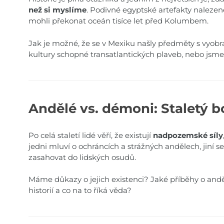
než si myslíme
. Podivné egyptské artefakty nalezen
mohli překonat oceán tisíce let před Kolumbem.
Jak je možné, že se v Mexiku našly předměty s vyo
kultury schopné transatlantických plaveb, nebo js
Andělé vs. démoni: Staletý 
Po celá staletí lidé věří, že existují
nadpozemské síly
jedni mluví o ochráncích a strážných andělech, jiní s
zasahovat do lidských osudů.
Máme důkazy o jejich existenci? Jaké příběhy o an
historií a co na to říká věda?