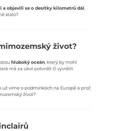
i a objevili se o desítky kilometrů dál
,
ně stalo?
 mimozemský život?
ustou
hluboký oceán
, který by mohl
erá má za úkol potvrdit či vyvrátit
 Co už víme o podmínkách na Europě a proč
imozemský život?
inclairů