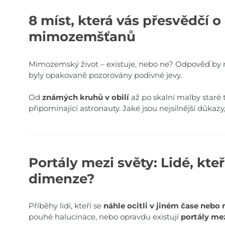
8 míst, která vás přesvědčí o
mimozemšťanů
Mimozemský život – existuje, nebo ne? Odpověď by
byly opakovaně pozorovány podivné jevy.
Od
známých kruhů v obilí
až po skalní malby staré t
připomínající astronauty. Jaké jsou nejsilnější důkazy
Portály mezi světy: Lidé, kteří
dimenze?
Příběhy lidí, kteří se
náhle ocitli v jiném čase nebo r
pouhé halucinace, nebo opravdu existují
portály me