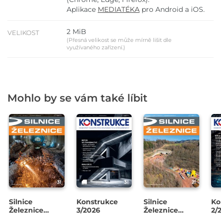
Aplikace
MEDIATÉKA
pro Android a iOS.
2 MiB
VELIKOST
(Přesná velikost se může mírně lišit dle
využívaného zařízení.)
Mohlo by se vám také líbit
Silnice
Konstrukce
Silnice
Ko
Železnice
3/2026
Železnice
2/
3/2026
2/2026