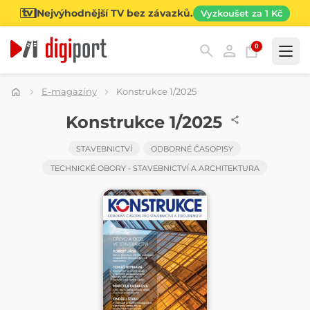
Nejvýhodnější TV bez závazků.
Vyzkoušet za 1 Kč
0
Kategorie
E-magazíny
Konstrukce 1/2025
ČASOPIS
Konstrukce 1/2025
STAVEBNICTVÍ
ODBORNÉ ČASOPISY
TECHNICKÉ OBORY - STAVEBNICTVÍ A ARCHITEKTURA