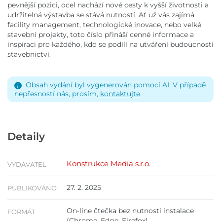
pevnější pozici, ocel nachází nové cesty k vyšší životnosti a
udržitelná výstavba se stává nutností. Ať už vás zajímá
facility management, technologické inovace, nebo velké
stavební projekty, toto číslo přináší cenné informace a
inspiraci pro každého, kdo se podílí na utváření budoucnosti
stavebnictví.
Obsah vydání byl vygenerován pomocí
AI
. V případě
nepřesností nás, prosím,
kontaktujte
.
Detaily
Konstrukce Media s.r.o.
VYDAVATEL
27. 2. 2025
PUBLIKOVÁNO
On-line čtečka bez nutnosti instalace
FORMÁT
(Chrome, Edge, Firefox).