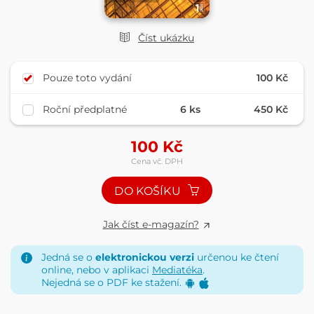
Číst ukázku
Pouze toto vydání
100 Kč
Roční předplatné
6 ks
450 Kč
100
Kč
Cena vč. DPH
DO KOŠÍKU
Jak číst e-magazín?
Jedná se o
elektronickou verzi
určenou ke čtení
online, nebo v aplikaci
Mediatéka
.
Nejedná se o PDF ke stažení.