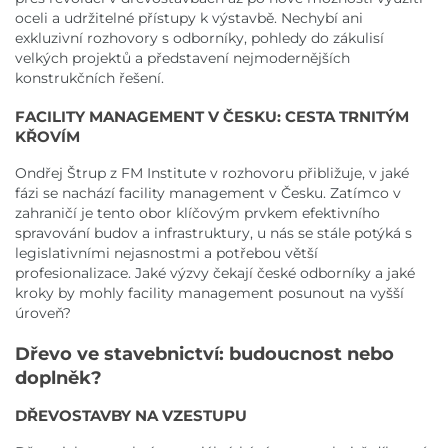
oceli a udržitelné přístupy k výstavbě. Nechybí ani
exkluzivní rozhovory s odborníky, pohledy do zákulisí
velkých projektů a představení nejmodernějších
konstrukčních řešení.
FACILITY MANAGEMENT V ČESKU: CESTA TRNITÝM
KŘOVÍM
Ondřej Štrup z FM Institute v rozhovoru přibližuje, v jaké
fázi se nachází facility management v Česku. Zatímco v
zahraničí je tento obor klíčovým prvkem efektivního
spravování budov a infrastruktury, u nás se stále potýká s
legislativními nejasnostmi a potřebou větší
profesionalizace. Jaké výzvy čekají české odborníky a jaké
kroky by mohly facility management posunout na vyšší
úroveň?
Dřevo ve stavebnictví: budoucnost nebo
doplněk?
DŘEVOSTAVBY NA VZESTUPU