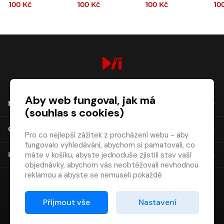
100 Kč
100 Kč
100 Kč
10
digiport.cz © 2026
Aby web fungoval, jak má
NÁKUP
(souhlas s cookies)
O SPOLEČNOSTI
Pro co nejlepší zážitek z procházení webu - aby
fungovalo vyhledávání, abychom si pamatovali, co
máte v košíku, abyste jednoduše zjistili stav vaší
KONTAKT
objednávky, abychom vás neobtěžovali nevhodnou
reklamou a abyste se nemuseli pokaždé
přihlašovat.
Proto od vás potřebujeme souhlas se
Přijmout vše
Nastavení
zpracováním souborů cookies
, tj. malých souborů,
které se dočasně ukládají ve vašem prohlížeči.