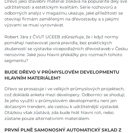
Dřevo jako stavební materiál získává na popularitě díky své
udržitelnosti a estetickým kvalitám. Série rozhovorů a
odborných analýz v magazínu ukazuje, jaké příležitosti se
otevírají firmám zaměřeným na dřevostavby a s jakými
výzvami se musí vyrovnávat.
Robert Jára z ČVUT UCEEB zdůrazňuje, že i když normy
pomáhají nastavovat jasná pravidla, bez praktických
zkušeností se výstavba vícepodlažních dřevostaveb v Česku
nerozvine. Jaké jsou hlavní překážky pro rozmach tohoto
segmentu?
BUDE DŘEVO V PRŮMYSLOVÉM DEVELOPMENTU
HLAVNÍM MATERIÁLEM?
Dřevo se prosazuje i ve velkých průmyslových projektech,
což dokládá anketa mezi developery. Odborníci se shodují,
že jeho využití v průmyslovém developmentu není jen
dočasným trendem, ale cestou k udržitelnější výstavbě.
Otázkou však zůstává, zda bude hrát hlavní roli, nebo
zůstane pouze alternativním materiálem.
PRVNÍ PLNĚ SAMONOSNÝ AUTOMATICKÝ SKLAD Z