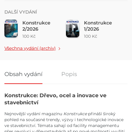
DALŠÍ VYDÁNÍ
Konstrukce
Konstrukce
2/2026
1/2026
100 Kč
100 Kč
Všechna vydání (archiv)
Obsah vydání
Popis
Obsah vydání
Konstrukce: Dřevo, ocel a inovace ve
stavebnictví
Nejnovější vydání magazínu
Konstrukce
přináší široký
pohled na současné trendy, výzvy i technologické inovace
ve stavebnictví. Témata sahají od facility managementu
přes revoluci v dřevostavbách až po nové možnosti využití