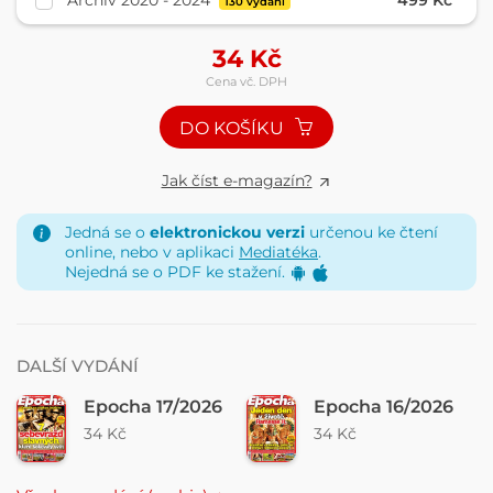
Archiv 2020 - 2024
499 Kč
130 vydání
34
Kč
Cena vč. DPH
DO KOŠÍKU
Jak číst e-magazín?
Jedná se o
elektronickou verzi
určenou ke čtení
online, nebo v aplikaci
Mediatéka
.
Nejedná se o PDF ke stažení.
DALŠÍ VYDÁNÍ
Epocha 17/2026
Epocha 16/2026
34 Kč
34 Kč