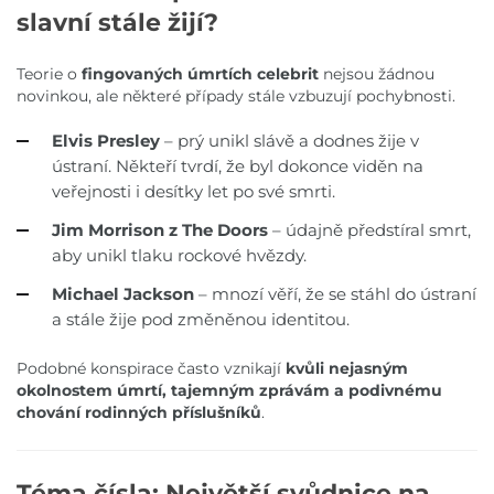
slavní stále žijí?
Teorie o
fingovaných úmrtích celebrit
nejsou žádnou
novinkou, ale některé případy stále vzbuzují pochybnosti.
Elvis Presley
– prý unikl slávě a dodnes žije v
ústraní. Někteří tvrdí, že byl dokonce viděn na
veřejnosti i desítky let po své smrti.
Jim Morrison z The Doors
– údajně předstíral smrt,
aby unikl tlaku rockové hvězdy.
Michael Jackson
– mnozí věří, že se stáhl do ústraní
a stále žije pod změněnou identitou.
Podobné konspirace často vznikají
kvůli nejasným
okolnostem úmrtí, tajemným zprávám a podivnému
chování rodinných příslušníků
.
Téma čísla: Největší svůdnice na