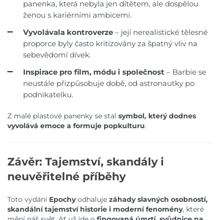
panenka, která nebyla jen dítětem, ale dospělou
ženou s kariérními ambicemi.
Vyvolávala kontroverze
– její nerealistické tělesné
proporce byly často kritizovány za špatný vliv na
sebevědomí dívek.
Inspirace pro film, módu i společnost
– Barbie se
neustále přizpůsobuje době, od astronautky po
podnikatelku.
Z malé plastové panenky se stal
symbol, který dodnes
vyvolává emoce a formuje popkulturu
.
Závěr: Tajemství, skandály i
neuvěřitelné příběhy
Toto vydání
Epochy
odhaluje
záhady slavných osobností,
skandální tajemství historie i moderní fenomény
, které
mění náš svět. Ať už jde o
fingovaná úmrtí, svůdnice na