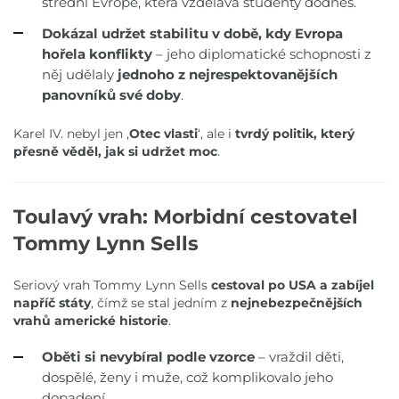
střední Evropě, která vzdělává studenty dodnes.
Dokázal udržet stabilitu v době, kdy Evropa
hořela konflikty
– jeho diplomatické schopnosti z
něj udělaly
jednoho z nejrespektovanějších
panovníků své doby
.
Karel IV. nebyl jen ,
Otec vlasti
‘, ale i
tvrdý politik, který
přesně věděl, jak si udržet moc
.
Toulavý vrah: Morbidní cestovatel
Tommy Lynn Sells
Seriový vrah Tommy Lynn Sells
cestoval po USA a zabíjel
napříč státy
, čímž se stal jedním z
nejnebezpečnějších
vrahů americké historie
.
Oběti si nevybíral podle vzorce
– vraždil děti,
dospělé, ženy i muže, což komplikovalo jeho
dopadení.