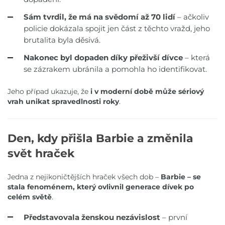
Sám tvrdil, že má na svědomí až 70 lidí
– ačkoliv
policie dokázala spojit jen část z těchto vražd, jeho
brutalita byla děsivá.
Nakonec byl dopaden díky přeživší dívce
– která
se zázrakem ubránila a pomohla ho identifikovat.
Jeho případ ukazuje, že
i v moderní době může sériový
vrah unikat spravedlnosti roky
.
Den, kdy přišla Barbie a změnila
svět hraček
Jedna z nejikoničtějších hraček všech dob –
Barbie – se
stala fenoménem, který ovlivnil generace dívek po
celém světě
.
Představovala ženskou nezávislost
– první