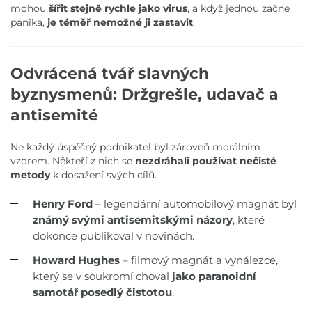
mohou
šířit stejně rychle jako virus
, a když jednou začne
panika,
je téměř nemožné ji zastavit
.
Odvrácená tvář slavných
byznysmenů: Držgrešle, udavač a
antisemité
Ne každý úspěšný podnikatel byl zároveň morálním
vzorem. Někteří z nich se
nezdráhali používat nečisté
metody
k dosažení svých cílů.
Henry Ford
– legendární automobilový magnát byl
známý svými antisemitskými názory
, které
dokonce publikoval v novinách.
Howard Hughes
– filmový magnát a vynálezce,
který se v soukromí choval
jako paranoidní
samotář posedlý čistotou
.