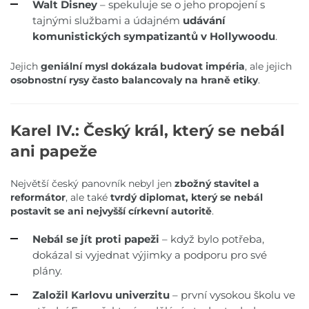
Walt Disney
– spekuluje se o jeho propojení s
tajnými službami a údajném
udávání
komunistických sympatizantů v Hollywoodu
.
Jejich
geniální mysl dokázala budovat impéria
, ale jejich
osobnostní rysy často balancovaly na hraně etiky
.
Karel IV.: Český král, který se nebál
ani papeže
Největší český panovník nebyl jen
zbožný stavitel a
reformátor
, ale také
tvrdý diplomat, který se nebál
postavit se ani nejvyšší církevní autoritě
.
Nebál se jít proti papeži
– když bylo potřeba,
dokázal si vyjednat výjimky a podporu pro své
plány.
Založil Karlovu univerzitu
– první vysokou školu ve