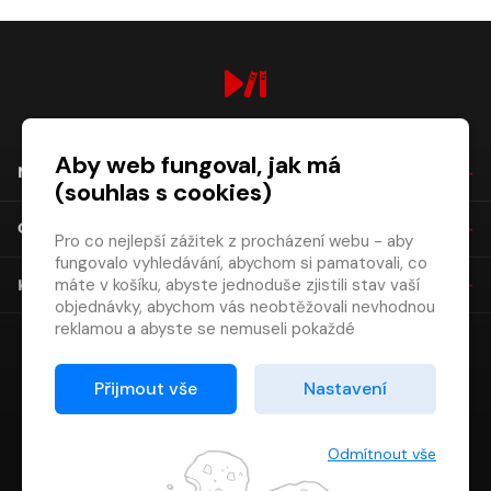
digiport.cz © 2026
Aby web fungoval, jak má
NÁKUP
(souhlas s cookies)
O SPOLEČNOSTI
Pro co nejlepší zážitek z procházení webu - aby
fungovalo vyhledávání, abychom si pamatovali, co
máte v košíku, abyste jednoduše zjistili stav vaší
KONTAKT
objednávky, abychom vás neobtěžovali nevhodnou
reklamou a abyste se nemuseli pokaždé
přihlašovat.
Proto od vás potřebujeme souhlas se
Přijmout vše
Nastavení
zpracováním souborů cookies
, tj. malých souborů,
které se dočasně ukládají ve vašem prohlížeči.
Děkujeme, že nám ho dáte a pomůžete nám tak
Odmítnout vše
web zlepšovat.