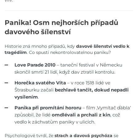
vliv.
Panika! Osm nejhorších případů
davového šílenství
Historie zná mnoho případů, kdy
davové šílenství vedlo k
tragédiím
. Co spustí nekontrolovatelnou paniku?
Love Parade 2010
– taneční festival v Německu
skončil smrtí 21 lidí, když dav ztratil kontrolu.
Horečka svatého Víta
– v roce 1518 lidé ve
Štrasburku začali
bezhlavě tančit, dokud nepadli
vysílením
.
Panika při promítání hororu
– film ,Vymítač ďábla‘
způsobil, že lidé
omdlévali a prchali z kin
, což
vedlo k záchvatům paniky v ulicích.
Psychologové tvrdí, že
strach a davová psychóza
se