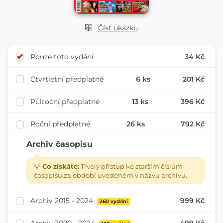
Číst ukázku
Pouze toto vydání
34 Kč
Čtvrtletní předplatné
6 ks
201 Kč
Půlroční předplatné
13 ks
396 Kč
Roční předplatné
26 ks
792 Kč
Archiv časopisu
💡
Co získáte:
Trvalý přístup ke starším číslům
časopisu za období uvedeném v názvu archivu.
Archiv 2015 - 2024
999 Kč
260 vydání