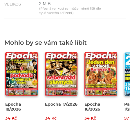
2 MiB
VELIKOST
(Přesná velikost se může mírně lišit dle
využívaného zařízení.)
Mohlo by se vám také líbit
Epocha
Epocha 17/2026
Epocha
Pa
18/2026
16/2026
1/
34 Kč
34 Kč
34 Kč
57