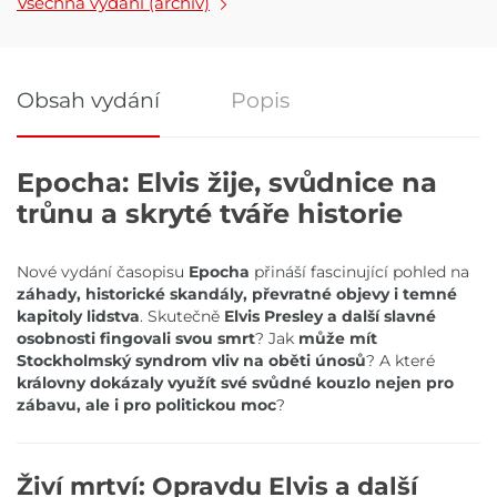
Všechna vydání (archiv)
Obsah vydání
Popis
Epocha: Elvis žije, svůdnice na
Obsah vydání
trůnu a skryté tváře historie
Nové vydání časopisu
Epocha
přináší fascinující pohled na
záhady, historické skandály, převratné objevy i temné
kapitoly lidstva
. Skutečně
Elvis Presley a další slavné
osobnosti fingovali svou smrt
? Jak
může mít
Stockholmský syndrom vliv na oběti únosů
? A které
královny dokázaly využít své svůdné kouzlo nejen pro
zábavu, ale i pro politickou moc
?
Živí mrtví: Opravdu Elvis a další