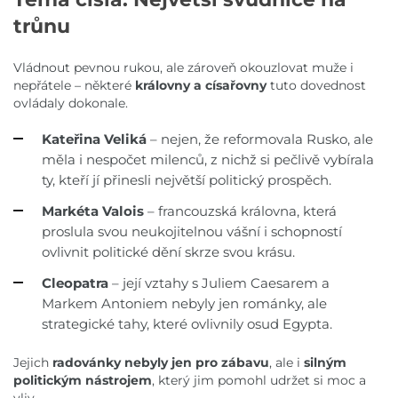
trůnu
Vládnout pevnou rukou, ale zároveň okouzlovat muže i
nepřátele – některé
královny a císařovny
tuto dovednost
ovládaly dokonale.
Kateřina Veliká
– nejen, že reformovala Rusko, ale
měla i nespočet milenců, z nichž si pečlivě vybírala
ty, kteří jí přinesli největší politický prospěch.
Markéta Valois
– francouzská královna, která
proslula svou neukojitelnou vášní i schopností
ovlivnit politické dění skrze svou krásu.
Cleopatra
– její vztahy s Juliem Caesarem a
Markem Antoniem nebyly jen románky, ale
strategické tahy, které ovlivnily osud Egypta.
Jejich
radovánky nebyly jen pro zábavu
, ale i
silným
politickým nástrojem
, který jim pomohl udržet si moc a