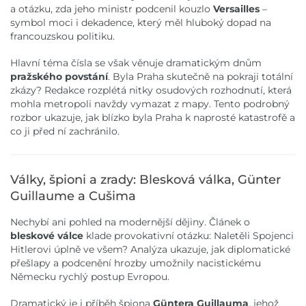
a otázku, zda jeho ministr podcenil kouzlo
Versailles
–
symbol moci i dekadence, který měl hluboký dopad na
francouzskou politiku.
Hlavní téma čísla se však věnuje dramatickým dnům
pražského povstání
. Byla Praha skutečně na pokraji totální
zkázy? Redakce rozplétá nitky osudových rozhodnutí, která
mohla metropoli navždy vymazat z mapy. Tento podrobný
rozbor ukazuje, jak blízko byla Praha k naprosté katastrofě a
co ji před ní zachránilo.
Války, špioni a zrady: Blesková válka, Günter
Guillaume a Cušima
Nechybí ani pohled na modernější dějiny. Článek o
bleskové válce
klade provokativní otázku: Naletěli Spojenci
Hitlerovi úplně ve všem? Analýza ukazuje, jak diplomatické
přešlapy a podcenění hrozby umožnily nacistickému
Německu rychlý postup Evropou.
Dramatický je i příběh špiona
Güntera Guillauma
, jehož