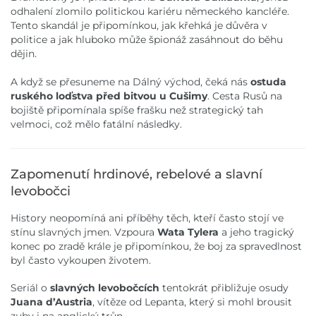
odhalení zlomilo politickou kariéru německého kancléře.
Tento skandál je připomínkou, jak křehká je důvěra v
politice a jak hluboko může špionáž zasáhnout do běhu
dějin.
A když se přesuneme na Dálný východ, čeká nás
ostuda
ruského loďstva před bitvou u Cušimy
. Cesta Rusů na
bojiště připomínala spíše frašku než strategický tah
velmoci, což mělo fatální následky.
Zapomenutí hrdinové, rebelové a slavní
levobočci
History neopomíná ani příběhy těch, kteří často stojí ve
stínu slavných jmen. Vzpoura
Wata Tylera
a jeho tragický
konec po zradě krále je připomínkou, že boj za spravedlnost
byl často vykoupen životem.
Seriál o
slavných levobočcích
tentokrát přibližuje osudy
Juana d’Austria
, vítěze od Lepanta, který si mohl brousit
zuby i na anglický trůn.