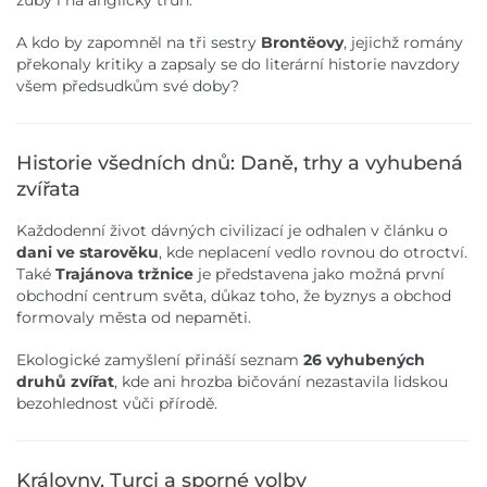
A kdo by zapomněl na tři sestry
Brontëovy
, jejichž romány
překonaly kritiky a zapsaly se do literární historie navzdory
všem předsudkům své doby?
Historie všedních dnů: Daně, trhy a vyhubená
zvířata
Každodenní život dávných civilizací je odhalen v článku o
dani ve starověku
, kde neplacení vedlo rovnou do otroctví.
Také
Trajánova tržnice
je představena jako možná první
obchodní centrum světa, důkaz toho, že byznys a obchod
formovaly města od nepaměti.
Ekologické zamyšlení přináší seznam
26 vyhubených
druhů zvířat
, kde ani hrozba bičování nezastavila lidskou
bezohlednost vůči přírodě.
Královny, Turci a sporné volby