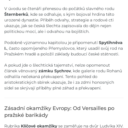
V úvodu se čtenáři přenesou do počátků slavného rodu
Šternberků
, kde se odhaluje, s kým bojoval hrdina této
urozené dynastie. Příběh odvahy, strategie a rodové cti
ukazuje, jak se česká šlechta zapisovala do dějin nejen
politickou mocí, ale i odvahou na bojištích.
Podobně významnou kapitolou je připomenutí
Spytihněva
I.
, často opomíjeného Přemyslovce, který usadil svůj rod na
Pražském hradě a položil základy budoucí české státnosti.
A pokud jde o šlechtická tajemství, nelze opomenout
článek věnovaný
zámku Sychrov
, kde galerie rodu Rohanů
odhalila nečekaná překvapení. Tento pohled do
aristokratických sbírek ukazuje, že i za zdmi honosných
sídel se skrývají příběhy plné záhad a překvapení.
Zásadní okamžiky Evropy: Od Versailles po
pražské barikády
Rubrika
Klíčové okamžiky
se zaměřuje na dvůr Ludvíka XIV.