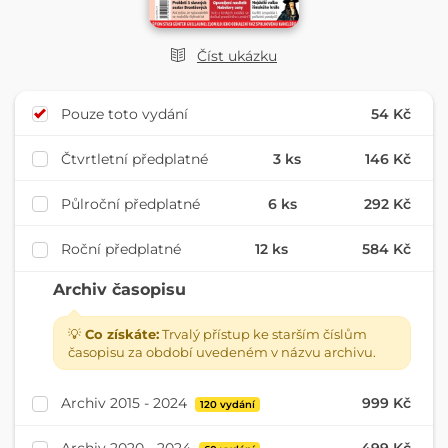
Číst ukázku
Pouze toto vydání
54 Kč
Čtvrtletní předplatné
3 ks
146 Kč
Půlroční předplatné
6 ks
292 Kč
Roční předplatné
12 ks
584 Kč
Archiv časopisu
💡
Co získáte:
Trvalý přístup ke starším číslům
časopisu za období uvedeném v názvu archivu.
Archiv 2015 - 2024
999 Kč
120 vydání