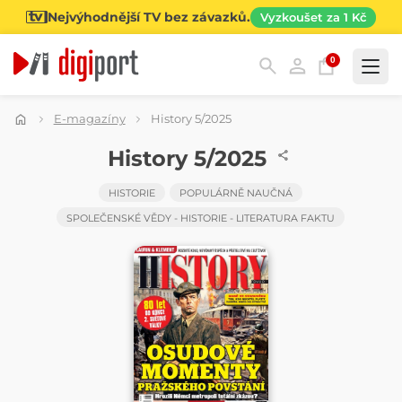
Nejvýhodnější TV bez závazků.
Vyzkoušet za 1 Kč
0
Kategorie
E-magazíny
History 5/2025
ČASOPIS
History 5/2025
HISTORIE
POPULÁRNĚ NAUČNÁ
SPOLEČENSKÉ VĚDY - HISTORIE - LITERATURA FAKTU