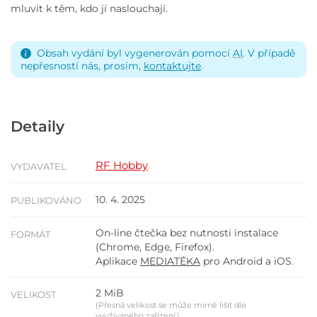
mluvit k těm, kdo jí naslouchají.
Obsah vydání byl vygenerován pomocí
AI
. V případě
nepřesností nás, prosím,
kontaktujte
.
Detaily
RF Hobby
VYDAVATEL
10. 4. 2025
PUBLIKOVÁNO
On-line čtečka bez nutnosti instalace
FORMÁT
(Chrome, Edge, Firefox).
Aplikace
MEDIATÉKA
pro Android a iOS.
2 MiB
VELIKOST
(Přesná velikost se může mírně lišit dle
využívaného zařízení.)