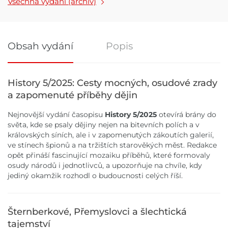
Všechna vydání (archiv)
Obsah vydání
Popis
Obsah vydání
History 5/2025: Cesty mocných, osudové zrady
a zapomenuté příběhy dějin
Nejnovější vydání časopisu
History 5/2025
otevírá brány do
světa, kde se psaly dějiny nejen na bitevních polích a v
královských síních, ale i v zapomenutých zákoutích galerií,
ve stínech špionů a na tržištích starověkých měst. Redakce
opět přináší fascinující mozaiku příběhů, které formovaly
osudy národů i jednotlivců, a upozorňuje na chvíle, kdy
jediný okamžik rozhodl o budoucnosti celých říší.
Šternberkové, Přemyslovci a šlechtická
tajemství