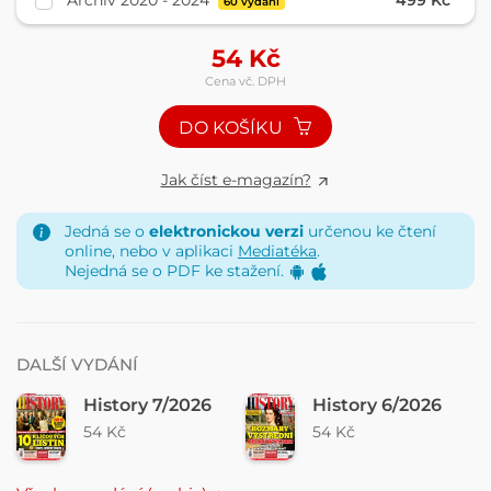
Archiv 2020 - 2024
499 Kč
60 vydání
54
Kč
Cena vč. DPH
DO KOŠÍKU
Jak číst e-magazín?
Jedná se o
elektronickou verzi
určenou ke čtení
online, nebo v aplikaci
Mediatéka
.
Nejedná se o PDF ke stažení.
DALŠÍ VYDÁNÍ
History 7/2026
History 6/2026
54 Kč
54 Kč