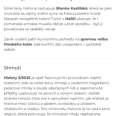
Silné ženy historie zastupuje
Blanka Kastilská
, která se jako
lvice bila za zájmy svého syna na francouzském trůně.
Naopak neúspěšné tažení Turků v
Haliči
ukazuje, že i
osmanská armáda musela občas uznat porážku – byť ji
považovala za zbabělý ústup.
Závěr vydání patří kurióznímu pohledu na
spornou volbu
římského krále
, kde kurfiřti dali Leopoldovi I. pořádně
zabrat.
Shrnutí
History 5/2025
je opět fascinujícím průvodcem napříč
staletími, kde se velké bitvy střídají s osobními tragédiemi,
palácové intriky s osudy obyčejných lidí a zapomenuté
příběhy vyplouvají na povrch s novým leskem. Každá
stránka tohoto čísla zve k zamyšlení nad tím, jak křehká je
hranice mezi slávou a pádem, svobodou a útlakem,
vítězstvím a zradou. Pro milovníky historie je to cesta plná
objevů, která potvrzuje, že minulost nikdy nepřestane