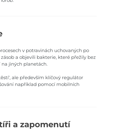
chorob.
e
procesech v potravinách uchovaných po
zásob a objevili bakterie, které přežily bez
 na jiných planetách.
stí‘, ale především klíčový regulátor
yšování například pomocí mobilních
štíři a zapomenutí