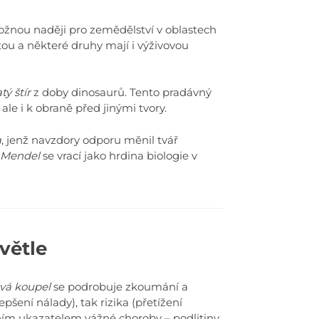
možnou naději pro zemědělství v oblastech
ou a některé druhy mají i výživovou
tý štír
z doby dinosaurů. Tento pradávný
ale i k obraně před jinými tvory.
a
, jenž navzdory odporu měnil tvář
 Mendel
se vrací jako hrdina biologie v
větle
vá koupel
se podrobuje zkoumání a
epšení nálady), tak rizika (přetížení
ím ukazatelem vážné choroby – podlitiny,