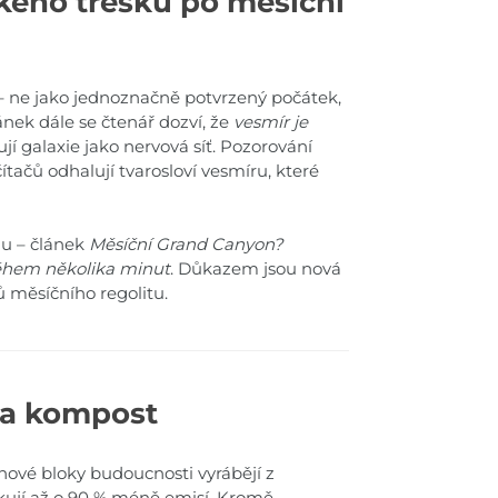
kého třesku po měsíční
 ne jako jednoznačně potvrzený počátek,
ánek dále se čtenář dozví, že
vesmír je
ují galaxie jako nervová síť. Pozorování
tačů odhalují tvarosloví vesmíru, které
hu – článek
Měsíční Grand Canyon?
hem několika minut
. Důkazem jsou nová
ů měsíčního regolitu.
e a kompost
nové bloky budoucnosti vyrábějí z
kují až o 90 % méně emisí. Kromě