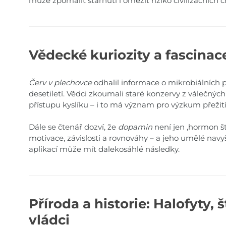
může zpomalit stárnutí i omezit riziko civilizačních 
Vědecké kuriozity a fascinac
Červ v plechovce
odhalil informace o mikrobiálních 
desetiletí. Vědci zkoumali staré konzervy z válečných 
přístupu kyslíku – i to má význam pro výzkum přežití
Dále se čtenář dozví, že
dopamin
není jen ,hormon ště
motivace, závislosti a rovnováhy – a jeho umělé nav
aplikací může mít dalekosáhlé následky.
Příroda a historie: Halofyty, 
vládci