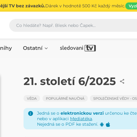
jší TV bez závazků.
Dárek v hodnotě 500 Kč každý měsíc.
Vyz
Vyhledávání
nihy
Ostatní
ČASOPIS
21. století 6/2025
VĚDA
POPULÁRNĚ NAUČNÁ
SPOLEČENSKÉ VĚDY - OS
Jedná se o
elektronickou verzi
určenou ke čten
nebo v aplikaci
Mediatéka
.
Nejedná se o PDF ke stažení.