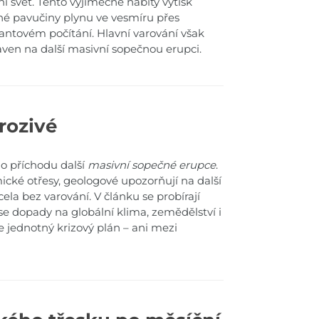
í svět. Tento výjimečně nabitý výtisk
lné pavučiny plynu ve vesmíru přes
antovém počítání. Hlavní varování však
praven na další masivní sopečnou erupci.
hrozivé
 o příchodu další
masivní sopečné erupce
.
mické otřesy, geologové upozorňují na další
ela bez varování. V článku se probírají
e dopady na globální klima, zemědělství i
uje jednotný krizový plán – ani mezi