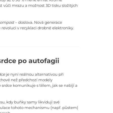
st vůči mrazu a možnost 3D tisku složitých
 kompost
– doslova. Nová generace
 revoluci v recyklaci drobné elektroniky.
srdce po autofagii
dce
je nyní reálnou alternativou při
uchové než předchozí modely
srdce komunikuje s tělem, jak se nabíjí a
su, kdy buňky samy likvidují své
timulace tohoto mechanismu (např. půstem)