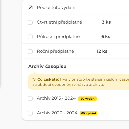
Pouze toto vydání
Čtvrtletní předplatné
3 ks
Půlroční předplatné
6 ks
Roční předplatné
12 ks
Archiv časopisu
💡
Co získáte:
Trvalý přístup ke starším číslům časo
za období uvedeném v názvu archivu.
Archiv 2015 - 2024
120 vydání
Archiv 2020 - 2024
60 vydání