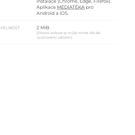
instalace (Chrome, Edge, Firefox).
Aplikace
MEDIATÉKA
pro
Android a iOS.
2 MiB
VELIKOST
(Přesná velikost se může mírně lišit dle
využívaného zařízení.)