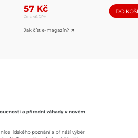
57
Kč
DO KOŠ
Cena vč. DPH
Jak číst e-magazín?
doucnosti a přírodní záhady v novém
nice lidského poznání a přináší výběr