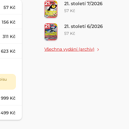
21. století 7/2026
57 Kč
57 Kč
156 Kč
21. století 6/2026
57 Kč
311 Kč
Všechna vydání (archiv)
623 Kč
pisu
999 Kč
499 Kč