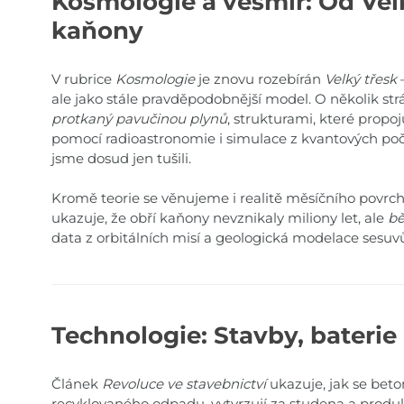
Kosmologie a vesmír: Od Vel
kaňony
V rubrice
Kosmologie
je znovu rozebírán
Velký třesk
–
ale jako stále pravděpodobnější model. O několik str
protkaný pavučinou plynů
, strukturami, které propoj
pomocí radioastronomie i simulace z kvantových počí
jsme dosud jen tušili.
Kromě teorie se věnujeme i realitě měsíčního povrc
ukazuje, že obří kaňony nevznikaly miliony let, ale
bě
data z orbitálních misí a geologická modelace sesuv
Technologie: Stavby, bateri
Článek
Revoluce ve stavebnictví
ukazuje, jak se beto
recyklovaného odpadu, vytvrzují za studena a produ