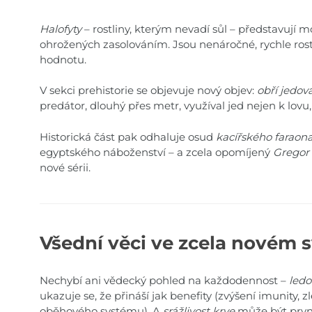
Halofyty
– rostliny, kterým nevadí sůl – představují 
ohrožených zasolováním. Jsou nenáročné, rychle rost
hodnotu.
V sekci prehistorie se objevuje nový objev:
obří jedova
predátor, dlouhý přes metr, využíval jed nejen k lovu, 
Historická část pak odhaluje osud
kacířského faraon
egyptského náboženství – a zcela opomíjený
Gregor
nové sérii.
Všední věci ve zcela novém s
Nechybí ani vědecký pohled na každodennost –
ledo
ukazuje se, že přináší jak benefity (zvýšení imunity, zl
oběhového systému). A
srážlivost krve
může být prvn