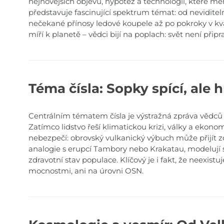
nejnovějších objevů, hypotéz a technologií, které měn
představuje fascinující spektrum témat: od nevidite
nečekané přínosy ledové koupele až po pokroky v kv
míří k planetě – vědci bijí na poplach: svět není při
Téma čísla: Sopky spící, ale 
Centrálním tématem čísla je výstražná zpráva vědců
Zatímco lidstvo řeší klimatickou krizi, války a ekono
nebezpečí: obrovský vulkanický výbuch může přijít zc
analogie s erupcí Tambory nebo Krakatau, modelují s
zdravotní stav populace. Klíčový je i fakt, že neexist
mocnostmi, ani na úrovni OSN.