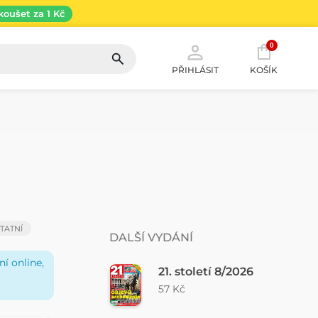
koušet za 1 Kč
0
PŘIHLÁSIT
KOŠÍK
TATNÍ
DALŠÍ VYDÁNÍ
í online,
21. století 8/2026
57 Kč