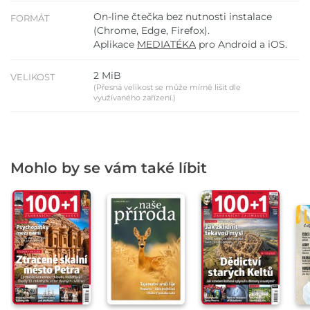
On-line čtečka bez nutnosti instalace
FORMÁT
(Chrome, Edge, Firefox).
Aplikace
MEDIATÉKA
pro Android a iOS.
2 MiB
VELIKOST
(Přesná velikost se může mírně lišit dle
využívaného zařízení.)
Mohlo by se vám také líbit