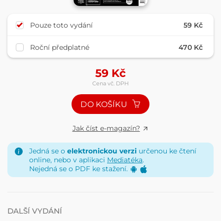
Pouze toto vydání
59 Kč
Roční předplatné
470 Kč
59
Kč
Cena vč. DPH
DO KOŠÍKU
Jak číst e-magazín?
Jedná se o
elektronickou verzi
určenou ke čtení
online, nebo v aplikaci
Mediatéka
.
Nejedná se o PDF ke stažení.
DALŠÍ VYDÁNÍ