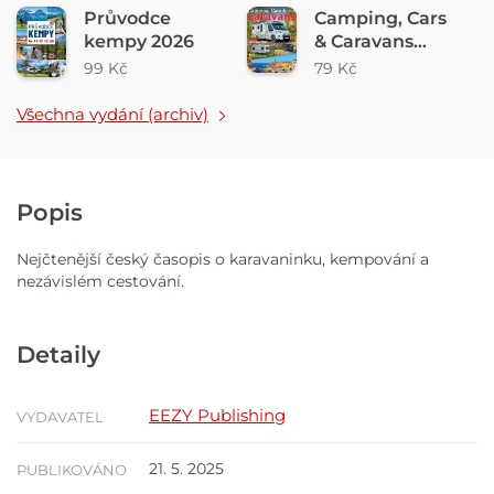
Průvodce
Camping, Cars
kempy 2026
& Caravans
3/2026
99 Kč
79 Kč
Všechna vydání (archiv)
Popis
Nejčtenější český časopis o karavaninku, kempování a
nezávislém cestování.
Detaily
EEZY Publishing
VYDAVATEL
21. 5. 2025
PUBLIKOVÁNO