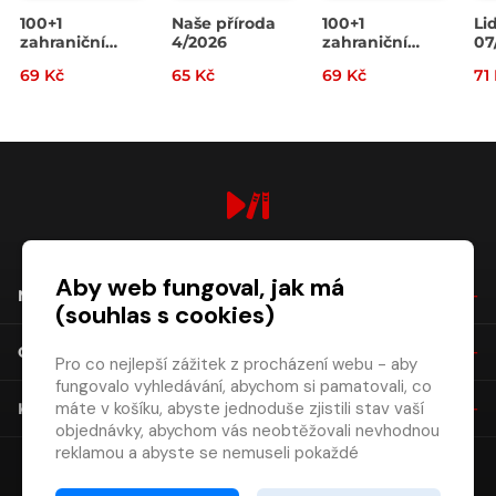
100+1
Naše příroda
100+1
Li
zahraniční
4/2026
zahraniční
07
zajímavost
zajímavost
69 Kč
65 Kč
69 Kč
71
14/2026
13/2026
digiport.cz © 2026
Aby web fungoval, jak má
NÁKUP
(souhlas s cookies)
O SPOLEČNOSTI
Pro co nejlepší zážitek z procházení webu - aby
fungovalo vyhledávání, abychom si pamatovali, co
máte v košíku, abyste jednoduše zjistili stav vaší
KONTAKT
objednávky, abychom vás neobtěžovali nevhodnou
reklamou a abyste se nemuseli pokaždé
přihlašovat.