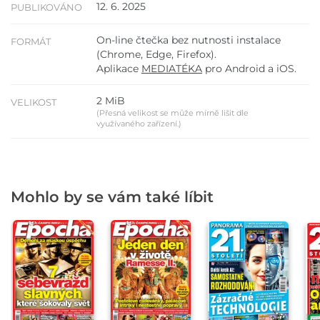
12. 6. 2025
PUBLIKOVÁNO
On-line čtečka bez nutnosti instalace
FORMÁT
(Chrome, Edge, Firefox).
Aplikace
MEDIATÉKA
pro Android a iOS.
2 MiB
VELIKOST
(Přesná velikost se může mírně lišit dle
využívaného zařízení.)
Mohlo by se vám také líbit