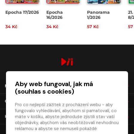
Epocha 17/2026
Epocha
Panorama
21.
16/2026
1/2026
8/
34 Kč
34 Kč
57 Kč
57
digiport.cz © 2026
Aby web fungoval, jak má
NÁKUP
(souhlas s cookies)
O SPOLEČNOSTI
Pro co nejlepší zážitek z procházení webu - aby
fungovalo vyhledávání, abychom si pamatovali, co
máte v košíku, abyste jednoduše zjistili stav vaší
KONTAKT
objednávky, abychom vás neobtěžovali nevhodnou
reklamou a abyste se nemuseli pokaždé