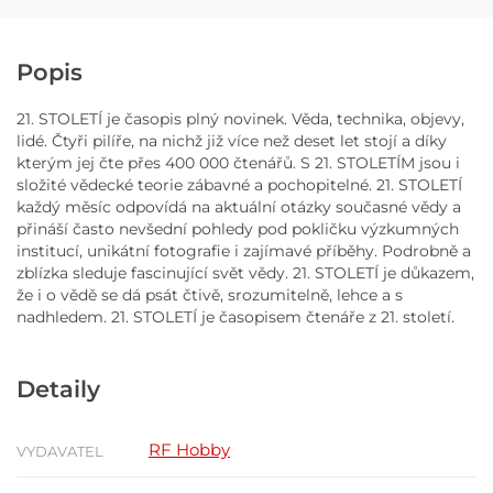
Popis
21. STOLETÍ je časopis plný novinek. Věda, technika, objevy,
lidé. Čtyři pilíře, na nichž již více než deset let stojí a díky
kterým jej čte přes 400 000 čtenářů. S 21. STOLETÍM jsou i
složité vědecké teorie zábavné a pochopitelné. 21. STOLETÍ
každý měsíc odpovídá na aktuální otázky současné vědy a
přináší často nevšední pohledy pod pokličku výzkumných
institucí, unikátní fotografie i zajímavé příběhy. Podrobně a
zblízka sleduje fascinující svět vědy. 21. STOLETÍ je důkazem,
že i o vědě se dá psát čtivě, srozumitelně, lehce a s
nadhledem. 21. STOLETÍ je časopisem čtenáře z 21. století.
Detaily
RF Hobby
VYDAVATEL