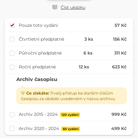
Číst ukázku
Pouze toto vydání
57 Kč
Čtvrtletní předplatné
3 ks
156 Kč
Půlroční předplatné
6 ks
311 Kč
Roční předplatné
12 ks
623 Kč
Archiv časopisu
💡
Co získáte:
Trvalý přístup ke starším číslům
časopisu za období uvedeném v názvu archivu.
Archiv 2015 - 2024
999 Kč
120 vydání
Archiv 2020 - 2024
499 Kč
60 vydání