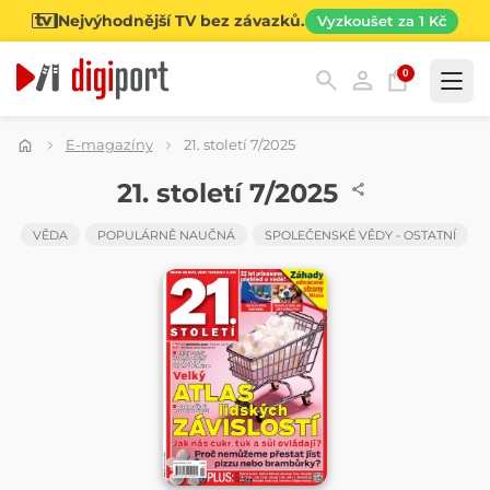
Nejvýhodnější TV bez závazků.
Vyzkoušet za 1 Kč
0
Kategorie
E-magazíny
21. století 7/2025
ČASOPIS
21. století 7/2025
VĚDA
POPULÁRNĚ NAUČNÁ
SPOLEČENSKÉ VĚDY - OSTATNÍ