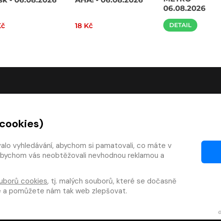
06.08.2026
Kč
18 Kč
DETAIL
O SPOLEČNOSTI
 cookies)
O nás
Kontakty
valo vyhledávání, abychom si pamatovali, co máte v
y, abychom vás neobtěžovali nevhodnou reklamou a
mínky
Články
 smlouvy
Pro vydavatele
uborů cookies
, tj. malých souborů, které se dočasně
zy
Pro firmy
te a pomůžete nám tak web zlepšovat.
téka
Osobní údaje
|
Cookies