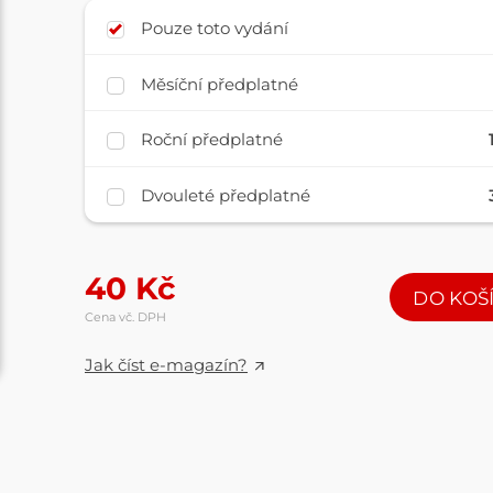
Pouze toto vydání
Měsíční předplatné
Roční předplatné
Dvouleté předplatné
40
Kč
DO KOŠ
Cena vč. DPH
Jak číst e-magazín?