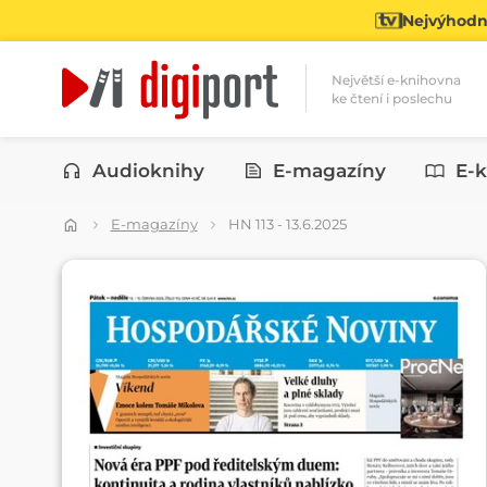
Nejvýhodně
Největší e-knihovna
ke čtení i poslechu
Kategorie
Audioknihy
E-magazíny
E-k
E-magazíny
HN 113 - 13.6.2025