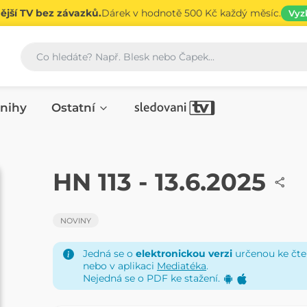
jší TV bez závazků.
Dárek v hodnotě 500 Kč každý měsíc.
Vyz
Vyhledávání
nihy
Ostatní
NOVINY
HN 113 - 13.6.2025
NOVINY
Jedná se o
elektronickou verzi
určenou ke čten
nebo v aplikaci
Mediatéka
.
Nejedná se o PDF ke stažení.