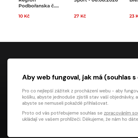
Podbořanska č.
32/2026
10 Kč
27 Kč
23 
NÁKUP
Aby web fungoval, jak má (souhlas s
Časté dotazy
Platba
Pro co nejlepší zážitek z procházení webu - aby fungo
košíku, abyste jednoduše zjistili stav vaší objednávk
Obchodní pod
digiport.cz © 2026
abyste se nemuseli pokaždé přihlašovat.
Odstoupení od
Proto od vás potřebujeme souhlas se
zpracováním so
Dárkové pouka
ukládají ve vašem prohlížeči. Děkujeme, že nám ho dá
Aplikace Media