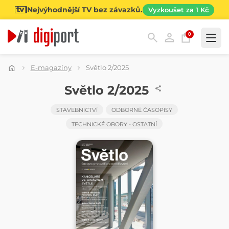
Nejvýhodnější TV bez závazků.
Vyzkoušet za 1 Kč
0
Kategorie
E-magazíny
Světlo 2/2025
ČASOPIS
Světlo 2/2025
STAVEBNICTVÍ
ODBORNÉ ČASOPISY
TECHNICKÉ OBORY - OSTATNÍ