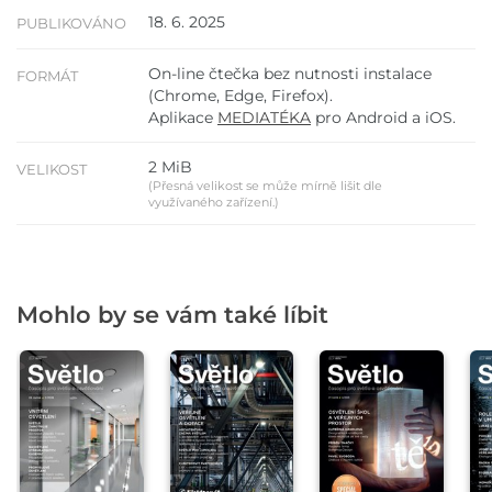
18. 6. 2025
PUBLIKOVÁNO
On-line čtečka bez nutnosti instalace
FORMÁT
(Chrome, Edge, Firefox).
Aplikace
MEDIATÉKA
pro Android a iOS.
2 MiB
VELIKOST
(Přesná velikost se může mírně lišit dle
využívaného zařízení.)
Mohlo by se vám také líbit