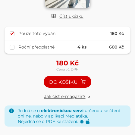
Číst ukázku
Pouze toto vydání
180 Kč
Roční předplatné
4 ks
600 Kč
180
Kč
Cena vč. DPH
DO KOŠÍKU
Jak číst e-magazín?
Jedná se o
elektronickou verzi
určenou ke čtení
online, nebo v aplikaci
Mediatéka
.
Nejedná se o PDF ke stažení.