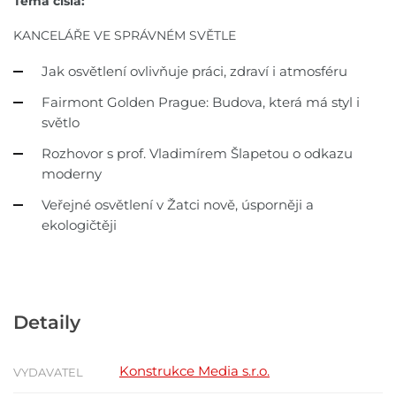
Téma čísla:
KANCELÁŘE
VE SPRÁVNÉM
SVĚTLE
Jak osvětlení ovlivňuje práci,
zdraví i atmosféru
Fairmont Golden Prague:
Budova, která má styl i
světlo
Rozhovor s prof. Vladimírem
Šlapetou o odkazu
moderny
Veřejné osvětlení v Žatci nově,
úsporněji a
ekologičtěji
Detaily
Konstrukce Media s.r.o.
VYDAVATEL