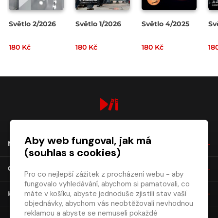
Světlo 2/2026
Světlo 1/2026
Světlo 4/2025
Sv
180 Kč
180 Kč
180 Kč
18
digiport.cz © 2026
Aby web fungoval, jak má
NÁKUP
(souhlas s cookies)
O SPOLEČNOSTI
Pro co nejlepší zážitek z procházení webu - aby
fungovalo vyhledávání, abychom si pamatovali, co
máte v košíku, abyste jednoduše zjistili stav vaší
KONTAKT
objednávky, abychom vás neobtěžovali nevhodnou
reklamou a abyste se nemuseli pokaždé