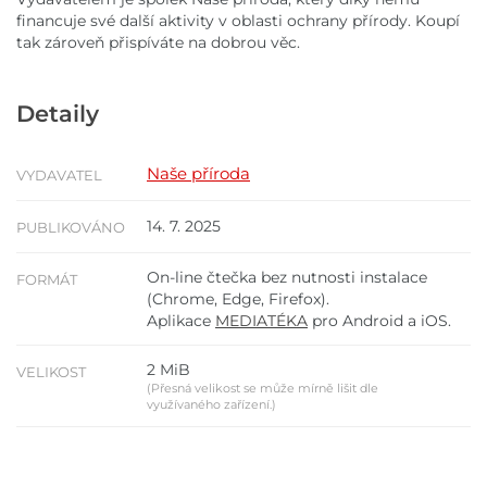
financuje své další aktivity v oblasti ochrany přírody. Koupí
tak zároveň přispíváte na dobrou věc.
Detaily
Naše příroda
VYDAVATEL
14. 7. 2025
PUBLIKOVÁNO
On-line čtečka bez nutnosti instalace
FORMÁT
(Chrome, Edge, Firefox).
Aplikace
MEDIATÉKA
pro Android a iOS.
2 MiB
VELIKOST
(Přesná velikost se může mírně lišit dle
využívaného zařízení.)