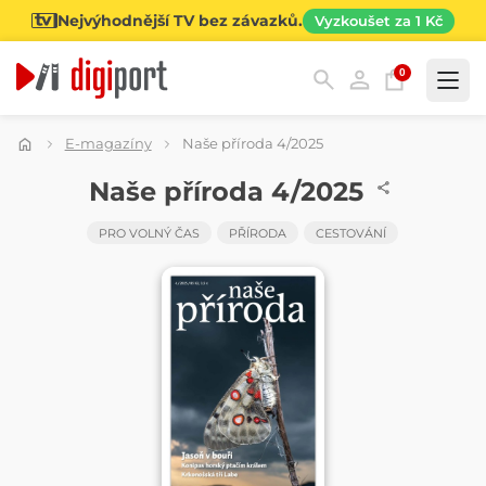
Nejvýhodnější TV bez závazků.
Vyzkoušet za 1 Kč
0
Kategorie
E-magazíny
Naše příroda 4/2025
ČASOPIS
Naše příroda 4/2025
PRO VOLNÝ ČAS
PŘÍRODA
CESTOVÁNÍ