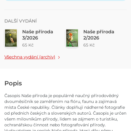
DALŠÍ VYDÁNÍ
Naše příroda
Naše příroda
3/2026
2/2026
65 Kč
65 Kč
Všechna vydání (archiv)
Popis
Časopis Naše příroda je populárně naučný přírodovědný
dvouměsíčník se zaměřením na flóru, faunu a zajímavá
místa České republiky. Články doplňují nádherné fotografie
od předních českých a slovenských autorů. Časopis je určen
všem milovníkům přírody, lidem se zájmem o turistiku,
ochranářskou činnost nebo fotografování přírody.
Vydavatelem je spolek Naše příroda, který díky němu