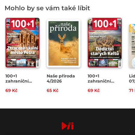
Mohlo by se vám také líbit
100+1
Naše příroda
100+1
Li
zahraniční
4/2026
zahraniční
07
zajímavost
zajímavost
69 Kč
65 Kč
69 Kč
71
14/2026
13/2026