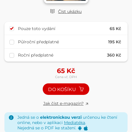
Číst ukázku
Pouze toto vydání
65 Kč
Půlroční předplatné
195 Kč
Roční předplatné
360 Kč
65
Kč
Cena vč. DPH
DO KOŠÍKU
Jak číst e-magazín?
Jedná se o
elektronickou verzi
určenou ke čtení
online, nebo v aplikaci
Mediatéka
.
Nejedná se o PDF ke stažení.