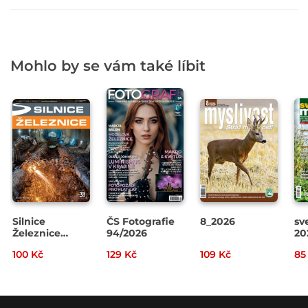
Mohlo by se vám také líbit
Silnice
ČS Fotografie
8_2026
sv
Železnice
94/2026
20
3/2026
100 Kč
129 Kč
109 Kč
85