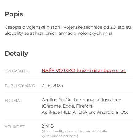
Popis
Časopis o vojenské historii, vojenské technice od 20. století,
aktuality ze zahraničních armád a vojenských misí
Detaily
NAŠE VOJSKO-knižní distribuce s.r.o.
VYDAVATEL
21. 8. 2025
PUBLIKOVÁNO
On-line čtečka bez nutnosti instalace
FORMÁT
(Chrome, Edge, Firefox).
Aplikace
MEDIATÉKA
pro Android a iOS.
2 MiB
VELIKOST
(Přesná velikost se může mírně lišit dle
využívaného zařízení.)