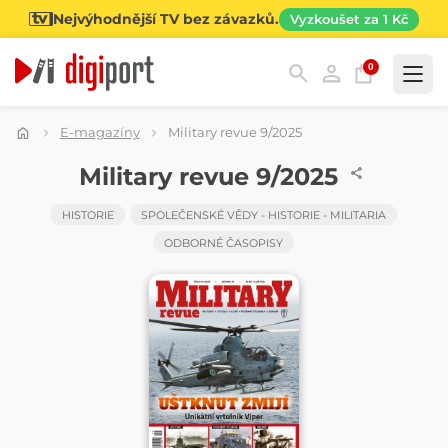
Nejvýhodnější TV bez závazků.
Vyzkoušet za 1 Kč
0
Kategorie
E-magazíny
Military revue 9/2025
ČASOPIS
Military revue 9/2025
HISTORIE
SPOLEČENSKÉ VĚDY - HISTORIE - MILITARIA
ODBORNÉ ČASOPISY