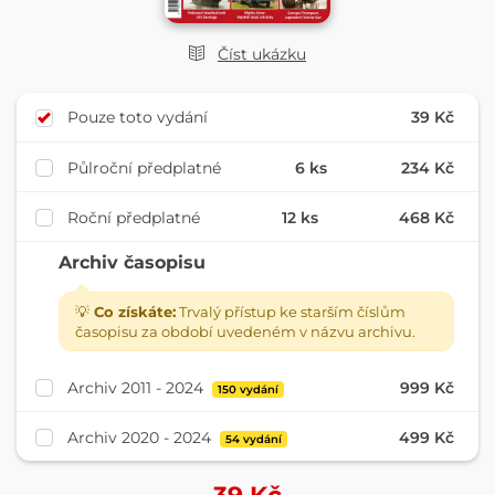
Číst ukázku
Pouze toto vydání
39 Kč
Půlroční předplatné
6 ks
234 Kč
Roční předplatné
12 ks
468 Kč
Archiv časopisu
💡
Co získáte:
Trvalý přístup ke starším číslům
časopisu za období uvedeném v názvu archivu.
Archiv 2011 - 2024
999 Kč
150 vydání
Archiv 2020 - 2024
499 Kč
54 vydání