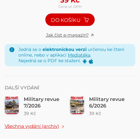
39
Kč
Cena vč. DPH
DO KOŠÍKU
Jak číst e-magazín?
Jedná se o
elektronickou verzi
určenou ke čtení
online, nebo v aplikaci
Mediatéka
.
Nejedná se o PDF ke stažení.
DALŠÍ VYDÁNÍ
Military revue
Military revue
7/2026
6/2026
39 Kč
39 Kč
Všechna vydání (archiv)