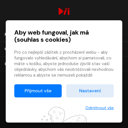
digiport.cz © 2026
Aby web fungoval, jak má
NÁKUP
(souhlas s cookies)
O SPOLEČNOSTI
Pro co nejlepší zážitek z procházení webu - aby
fungovalo vyhledávání, abychom si pamatovali, co
máte v košíku, abyste jednoduše zjistili stav vaší
KONTAKT
objednávky, abychom vás neobtěžovali nevhodnou
reklamou a abyste se nemuseli pokaždé
přihlašovat.
Proto od vás potřebujeme souhlas se
Přijmout vše
Nastavení
zpracováním souborů cookies
, tj. malých souborů,
které se dočasně ukládají ve vašem prohlížeči.
Děkujeme, že nám ho dáte a pomůžete nám tak
Odmítnout vše
web zlepšovat.