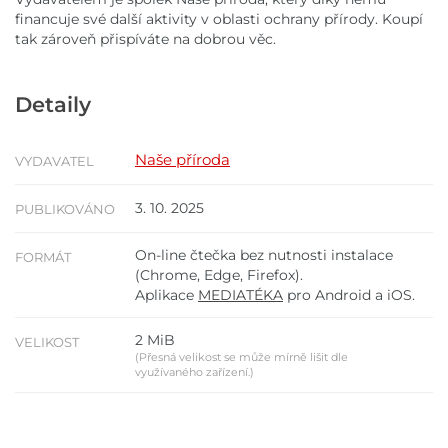
financuje své další aktivity v oblasti ochrany přírody. Koupí
tak zároveň přispíváte na dobrou věc.
Detaily
Naše příroda
VYDAVATEL
3. 10. 2025
PUBLIKOVÁNO
On-line čtečka bez nutnosti instalace
FORMÁT
(Chrome, Edge, Firefox).
Aplikace
MEDIATÉKA
pro Android a iOS.
2 MiB
VELIKOST
(Přesná velikost se může mírně lišit dle
využívaného zařízení.)