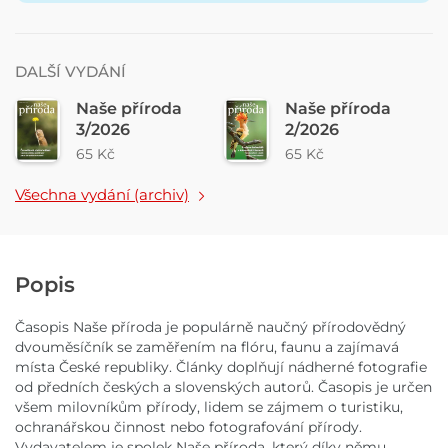
DALŠÍ VYDÁNÍ
Naše příroda
Naše příroda
3/2026
2/2026
65 Kč
65 Kč
Všechna vydání (archiv)
Popis
Časopis Naše příroda je populárně naučný přírodovědný
dvouměsíčník se zaměřením na flóru, faunu a zajímavá
místa České republiky. Články doplňují nádherné fotografie
od předních českých a slovenských autorů. Časopis je určen
všem milovníkům přírody, lidem se zájmem o turistiku,
ochranářskou činnost nebo fotografování přírody.
Vydavatelem je spolek Naše příroda, který díky němu