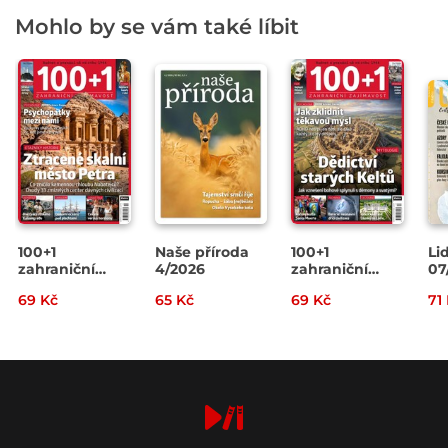
Mohlo by se vám také líbit
100+1
Naše příroda
100+1
Li
zahraniční
4/2026
zahraniční
07
zajímavost
zajímavost
69 Kč
65 Kč
69 Kč
71
14/2026
13/2026