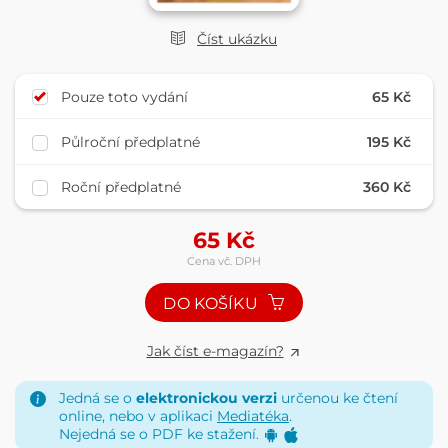
Číst ukázku
Pouze toto vydání
65 Kč
Půlroční předplatné
195 Kč
Roční předplatné
360 Kč
65
Kč
Cena vč. DPH
DO KOŠÍKU
Jak číst e-magazín?
Jedná se o
elektronickou verzi
určenou ke čtení
online, nebo v aplikaci
Mediatéka
.
Nejedná se o PDF ke stažení.