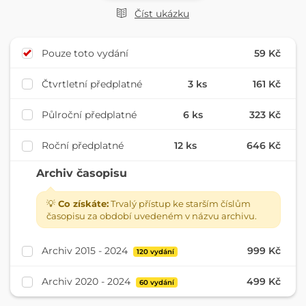
Číst ukázku
Pouze toto vydání
59 Kč
Čtvrtletní předplatné
3 ks
161 Kč
Půlroční předplatné
6 ks
323 Kč
Roční předplatné
12 ks
646 Kč
Archiv časopisu
💡
Co získáte:
Trvalý přístup ke starším číslům
časopisu za období uvedeném v názvu archivu.
Archiv 2015 - 2024
999 Kč
120 vydání
Archiv 2020 - 2024
499 Kč
60 vydání