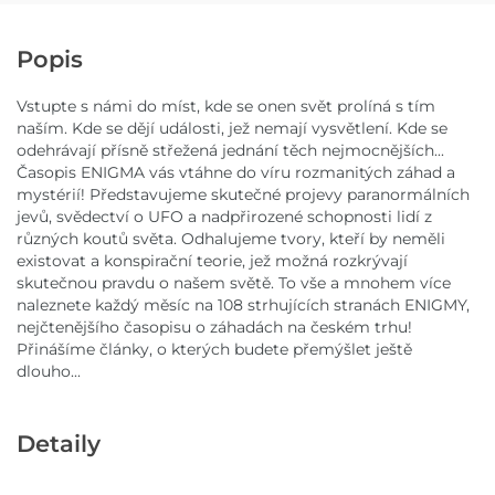
Popis
Vstupte s námi do míst, kde se onen svět prolíná s tím
naším. Kde se dějí události, jež nemají vysvětlení. Kde se
odehrávají přísně střežená jednání těch nejmocnějších...
Časopis ENIGMA vás vtáhne do víru rozmanitých záhad a
mystérií! Představujeme skutečné projevy paranormálních
jevů, svědectví o UFO a nadpřirozené schopnosti lidí z
různých koutů světa. Odhalujeme tvory, kteří by neměli
existovat a konspirační teorie, jež možná rozkrývají
skutečnou pravdu o našem světě. To vše a mnohem více
naleznete každý měsíc na 108 strhujících stranách ENIGMY,
nejčtenějšího časopisu o záhadách na českém trhu!
Přinášíme články, o kterých budete přemýšlet ještě
dlouho...
Detaily