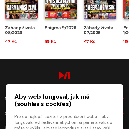
Záhady života
Enigma 9/2026
Záhady života
En
08/2026
07/2026
1/
47 Kč
59 Kč
47 Kč
11
digiport.cz © 2026
Aby web fungoval, jak má
NÁKUP
(souhlas s cookies)
O SPOLEČNOSTI
Pro co nejlepší zážitek z procházení webu - aby
fungovalo vyhledávání, abychom si pamatovali, co
máte v košíku, abyste jednoduše zjistili stav vaší
KONTAKT