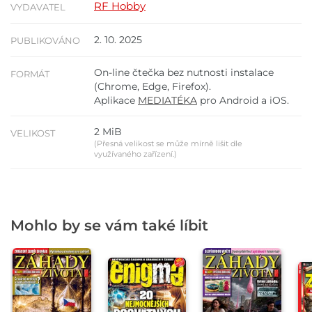
RF Hobby
VYDAVATEL
2. 10. 2025
PUBLIKOVÁNO
On-line čtečka bez nutnosti instalace
FORMÁT
(Chrome, Edge, Firefox).
Aplikace
MEDIATÉKA
pro Android a iOS.
2 MiB
VELIKOST
(Přesná velikost se může mírně lišit dle
využívaného zařízení.)
Mohlo by se vám také líbit