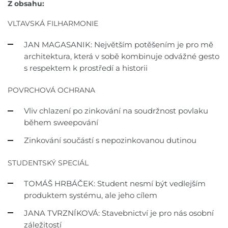
Z obsahu:
VLTAVSKÁ FILHARMONIE
JAN MAGASANIK: Největším
potěšením je pro mě
architektura,
která v sobě kombinuje
odvážné gesto
s respektem
k prostředí a historii
POVRCHOVÁ OCHRANA
Vliv chlazení po zinkování
na soudržnost povlaku
během sweepování
Zinkování součástí
s nepozinkovanou dutinou
STUDENTSKÝ SPECIÁL
TOMÁŠ HRBÁČEK: Student nesmí
být vedlejším
produktem systému,
ale jeho cílem
JANA TVRZNÍKOVÁ: Stavebnictví
je pro nás osobní
záležitostí