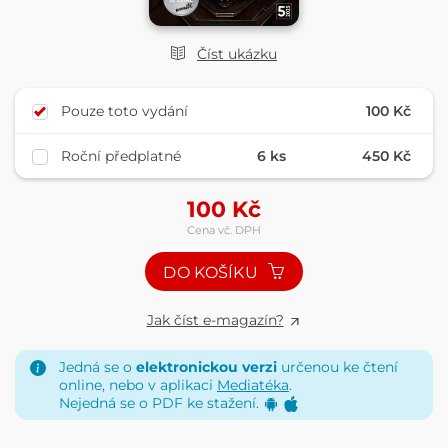
Číst ukázku
Pouze toto vydání
100 Kč
Roční předplatné
6 ks
450 Kč
100
Kč
Cena vč. DPH
DO KOŠÍKU
Jak číst e-magazín?
Jedná se o
elektronickou verzi
určenou ke čtení
online, nebo v aplikaci
Mediatéka
.
Nejedná se o PDF ke stažení.