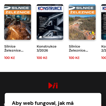
Silnice
Konstrukce
Silnice
Ko
Železnice
3/2026
Železnice
2/
3/2026
2/2026
100 Kč
100 Kč
100 Kč
10
digiport.cz © 2026
Aby web fungoval, jak má
NÁKUP