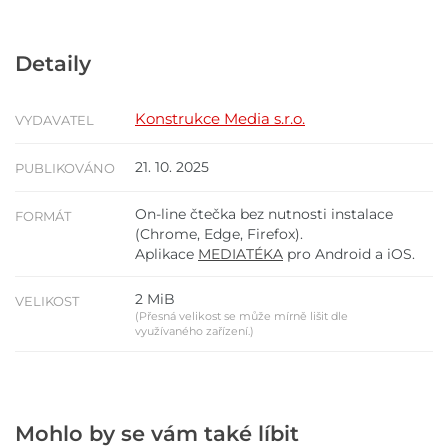
Detaily
Konstrukce Media s.r.o.
VYDAVATEL
21. 10. 2025
PUBLIKOVÁNO
On-line čtečka bez nutnosti instalace
FORMÁT
(Chrome, Edge, Firefox).
Aplikace
MEDIATÉKA
pro Android a iOS.
2 MiB
VELIKOST
(Přesná velikost se může mírně lišit dle
využívaného zařízení.)
Mohlo by se vám také líbit