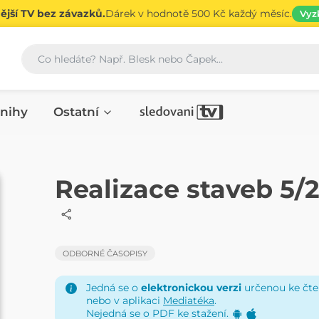
jší TV bez závazků.
Dárek v hodnotě 500 Kč každý měsíc.
Vyz
Vyhledávání
nihy
Ostatní
ČASOPIS
Realizace staveb 5/
ODBORNÉ ČASOPISY
Jedná se o
elektronickou verzi
určenou ke čten
nebo v aplikaci
Mediatéka
.
Nejedná se o PDF ke stažení.