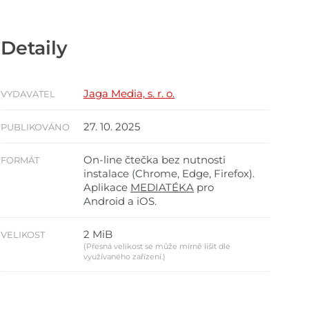
Detaily
Jaga Media, s. r. o.
VYDAVATEL
27. 10. 2025
PUBLIKOVÁNO
On-line čtečka bez nutnosti
FORMÁT
instalace (Chrome, Edge, Firefox).
Aplikace
MEDIATÉKA
pro
Android a iOS.
2 MiB
VELIKOST
(Přesná velikost se může mírně lišit dle
využívaného zařízení.)