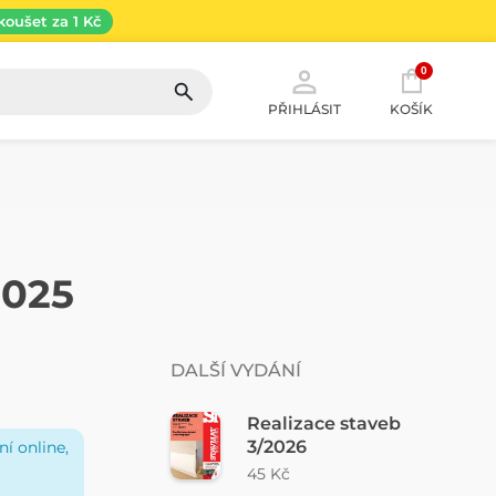
koušet za 1 Kč
0
PŘIHLÁSIT
KOŠÍK
2025
DALŠÍ VYDÁNÍ
Realizace staveb
3/2026
í online,
45 Kč