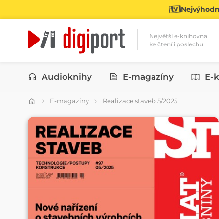
Nejvýhodně
Největší e-knihovna
ke čtení i poslechu
Kategorie
Audioknihy
E-magazíny
E-k
E-magazíny
Realizace staveb 5/2025