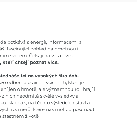
ěda potkává s energií, informacemi a
áší fascinující pohled na hmotnou i
ím světem. Čekají na vás čtivé a
 kteří chtějí poznat více.
přednášející na vysokých školách,
vé odborné praxi... – všichni ti, kteří již
ní jen o hmotě, ale významnou roli hrají i
o z nich neodmítá skvělé výsledky a
u. Naopak, na těchto výsledcích staví a
akových rozměrů, které nás mohou posunout
a šťastném životě.