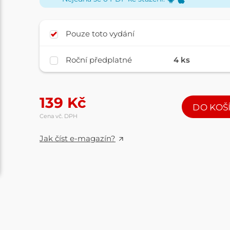
Pouze toto vydání
Roční předplatné
4 ks
139
Kč
DO KOŠ
Cena vč. DPH
Jak číst e-magazín?