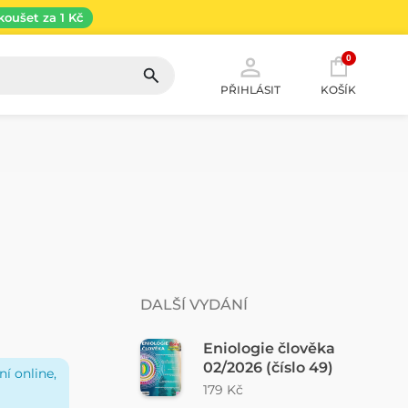
koušet za 1 Kč
0
PŘIHLÁSIT
KOŠÍK
DALŠÍ VYDÁNÍ
Eniologie člověka
02/2026 (číslo 49)
í online,
179 Kč