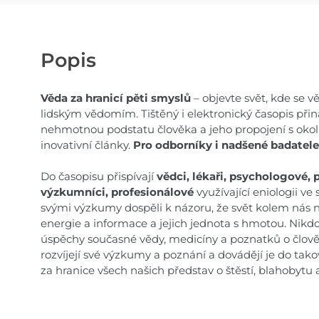
Popis
Věda za hranicí pěti smyslů
– objevte svět, kde se v
lidským vědomím. Tištěný i elektronický časopis přin
nehmotnou podstatu člověka a jeho propojení s okoln
inovativní články.
Pro odborníky i nadšené badatele,
Do časopisu přispívají
vědci, lékaři, psychologové, 
výzkumníci, profesionálové
využívající eniologii ve s
svými výzkumy dospěli k názoru, že svět kolem nás ne
energie a informace a jejich jednota s hmotou. Nikd
úspěchy současné vědy, medicíny a poznatků o člověk
rozvíjejí své výzkumy a poznání a dovádějí je do t
za hranice všech našich představ o štěstí, blahobytu 