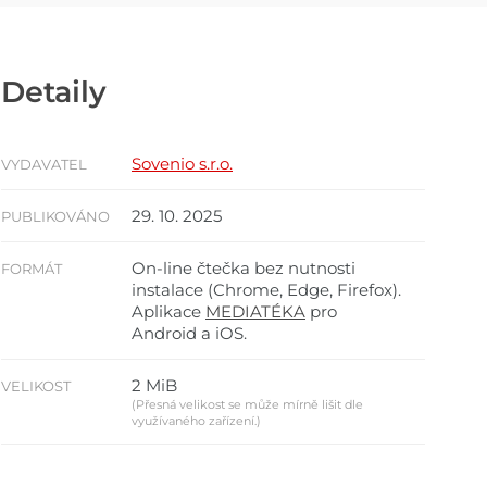
Detaily
Sovenio s.r.o.
VYDAVATEL
29. 10. 2025
PUBLIKOVÁNO
On-line čtečka bez nutnosti
FORMÁT
instalace (Chrome, Edge, Firefox).
Aplikace
MEDIATÉKA
pro
Android a iOS.
2 MiB
VELIKOST
(Přesná velikost se může mírně lišit dle
využívaného zařízení.)