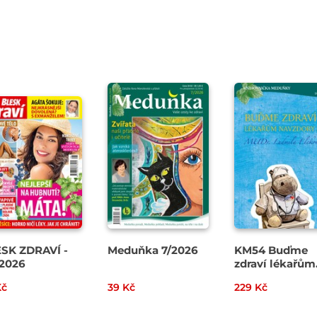
SK ZDRAVÍ -
Meduňka 7/2026
KM54 Buďme
2026
zdraví lékařům
navzdory III -
Kč
39 Kč
229 Kč
MUDr. Ludmila
Eleková