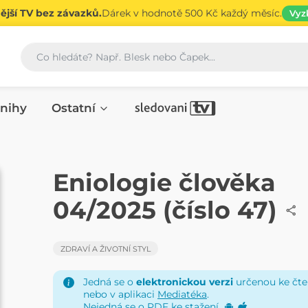
jší TV bez závazků.
Dárek v hodnotě 500 Kč každý měsíc.
Vyz
Vyhledávání
nihy
Ostatní
ČASOPIS
Eniologie člověka
04/2025 (číslo 47)
ZDRAVÍ A ŽIVOTNÍ STYL
Jedná se o
elektronickou verzi
určenou ke čten
nebo v aplikaci
Mediatéka
.
Nejedná se o PDF ke stažení.