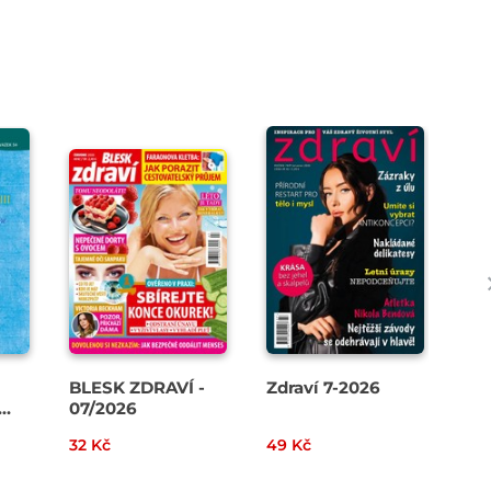
BLESK ZDRAVÍ -
Zdraví 7-2026
Ps
07/2026
07
32 Kč
49 Kč
45 