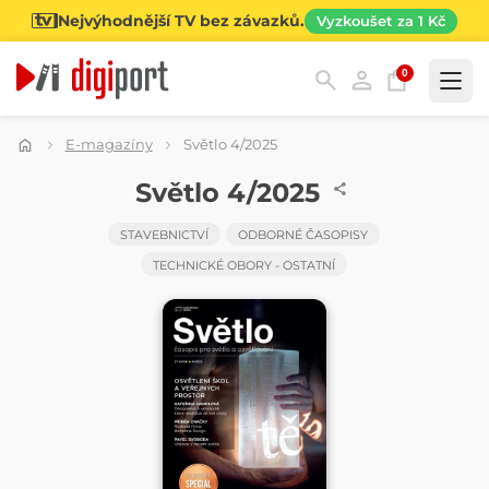
Nejvýhodnější TV bez závazků.
Vyzkoušet za 1 Kč
0
Kategorie
E-magazíny
Světlo 4/2025
ČASOPIS
Světlo 4/2025
STAVEBNICTVÍ
ODBORNÉ ČASOPISY
TECHNICKÉ OBORY - OSTATNÍ