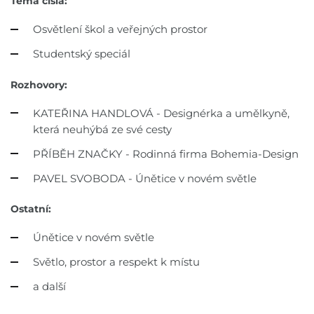
Téma čísla:
Osvětlení škol a veřejných prostor
Studentský speciál
Rozhovory:
KATEŘINA HANDLOVÁ -
Designérka a umělkyně,
která neuhýbá ze své cesty
PŘÍBĚH ZNAČKY -
Rodinná firma
Bohemia-Design
PAVEL SVOBODA -
Únětice v novém světle
Ostatní:
Únětice v novém světle
Světlo, prostor
a respekt k místu
a další