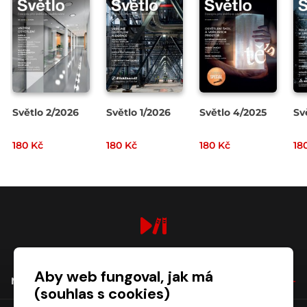
Světlo 2/2026
Světlo 1/2026
Světlo 4/2025
Sv
180 Kč
180 Kč
180 Kč
18
digiport.cz © 2026
Aby web fungoval, jak má
NÁKUP
(souhlas s cookies)