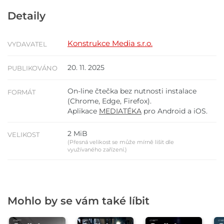
Detaily
Konstrukce Media s.r.o.
VYDAVATEL
20. 11. 2025
PUBLIKOVÁNO
On-line čtečka bez nutnosti instalace
FORMÁT
(Chrome, Edge, Firefox).
Aplikace
MEDIATÉKA
pro Android a iOS.
2 MiB
VELIKOST
(Přesná velikost se může mírně lišit dle
využívaného zařízení.)
Mohlo by se vám také líbit