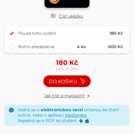
Číst ukázku
Pouze toto vydání
180 Kč
Roční předplatné
4 ks
600 Kč
180
Kč
Cena vč. DPH
DO KOŠÍKU
Jak číst e-magazín?
Jedná se o
elektronickou verzi
určenou ke čtení
online, nebo v aplikaci
Mediatéka
.
Nejedná se o PDF ke stažení.