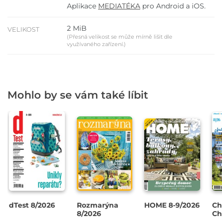
Aplikace
MEDIATÉKA
pro Android a iOS.
2 MiB
VELIKOST
(Přesná velikost se může mírně lišit dle
využívaného zařízení.)
Mohlo by se vám také líbit
dTest 8/2026
Rozmarýna
HOME 8-9/2026
Ch
8/2026
Ch