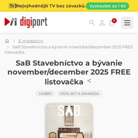
Nejvýhodnější TV bez závazků.
Vyzkoušet za 1 Kč
0
Kategorie
E-magazíny
SaB Stavebníctvo a bývanie november/december 2025 FREE
listovačka
ČASOPIS
SaB Stavebníctvo a bývanie
november/december 2025 FREE
listovačka
HOBBY
DŮM, BYT A ZAHRADA