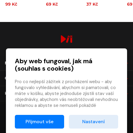
20
99 Kč
69 Kč
37 Kč
69
digiport.cz © 2026
Aby web fungoval, jak má
NÁKUP
(souhlas s cookies)
O SPOLEČNOSTI
Pro co nejlepší zážitek z procházení webu - aby
fungovalo vyhledávání, abychom si pamatovali, co
máte v košíku, abyste jednoduše zjistili stav vaší
KONTAKT
objednávky, abychom vás neobtěžovali nevhodnou
reklamou a abyste se nemuseli pokaždé
přihlašovat.
Proto od vás potřebujeme souhlas se
Přijmout vše
Nastavení
zpracováním souborů cookies
, tj. malých souborů,
které se dočasně ukládají ve vašem prohlížeči.