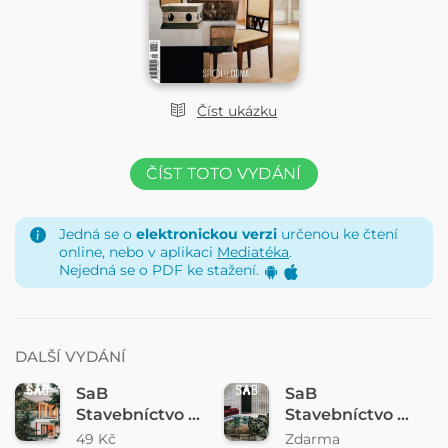
Číst ukázku
ČÍST TOTO VYDÁNÍ
Jedná se o
elektronickou verzi
určenou ke čtení
online, nebo v aplikaci
Mediatéka
.
Nejedná se o PDF ke stažení.
DALŠÍ VYDÁNÍ
SaB
SaB
Stavebníctvo a
Stavebníctvo a
bývanie
bývanie
49 Kč
Zdarma