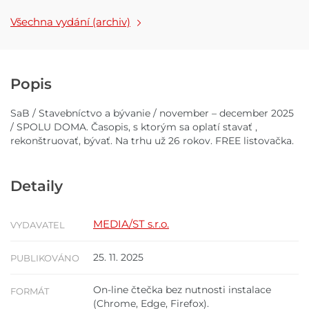
máj/jún 2026
marec/apríl
2026 FREE
Všechna vydání (archiv)
listovačka
Popis
SaB / Stavebníctvo a bývanie / november – december 2025
/ SPOLU DOMA. Časopis, s ktorým sa oplatí stavať ,
rekonštruovať, bývať. Na trhu už 26 rokov. FREE listovačka.
Detaily
MEDIA/ST s.r.o.
VYDAVATEL
25. 11. 2025
PUBLIKOVÁNO
On-line čtečka bez nutnosti instalace
FORMÁT
(Chrome, Edge, Firefox).