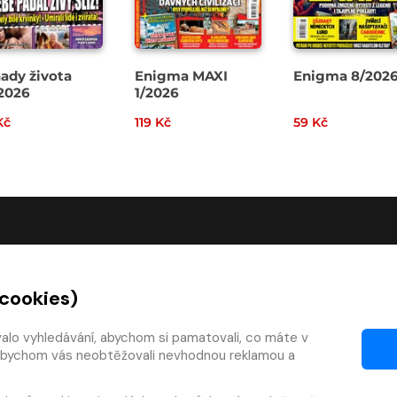
ady života
Enigma MAXI
Enigma 8/202
2026
1/2026
Kč
119 Kč
59 Kč
O SPOLEČNOSTI
 cookies)
O nás
Kontakty
valo vyhledávání, abychom si pamatovali, co máte v
y, abychom vás neobtěžovali nevhodnou reklamou a
mínky
Články
 smlouvy
Pro vydavatele