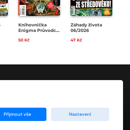
6
Knihovnička
Záhady života
En
Enigma Průvodce
06/2026
1/2026
50 Kč
47 Kč
59 
KONTAKT
info@digiport.cz
Přijmout vše
Nastavení