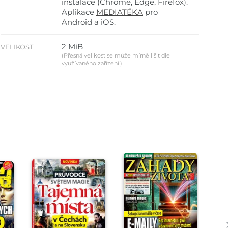
instalace (Chrome, Edge, Firefox).
Aplikace
MEDIATÉKA
pro
Android a iOS.
2 MiB
VELIKOST
(Přesná velikost se může mírně lišit dle
využívaného zařízení.)