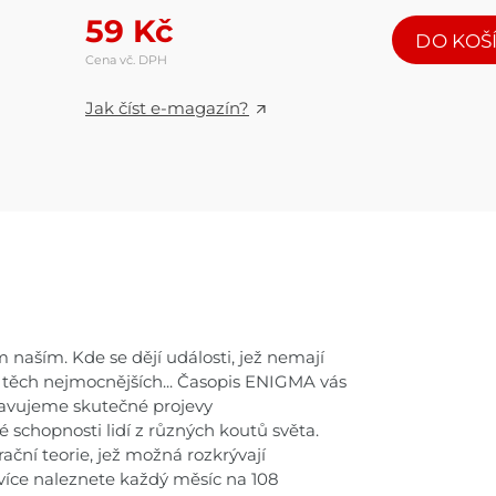
59
Kč
DO KOŠ
Cena vč. DPH
Jak číst e-magazín?
m naším. Kde se dějí události, jež nemají
í těch nejmocnějších... Časopis ENIGMA vás
tavujeme skutečné projevy
 schopnosti lidí z různých koutů světa.
ační teorie, jež možná rozkrývají
íce naleznete každý měsíc na 108