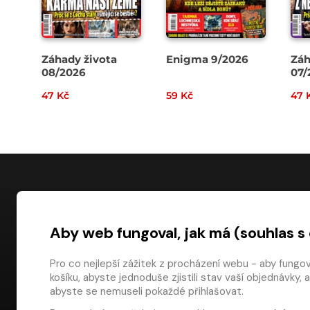
Záhady života
Enigma 9/2026
Záh
08/2026
07/
47 Kč
59 Kč
47 
NÁKUP
Aby web fungoval, jak má (souhlas s
Časté dotazy
Platba
Pro co nejlepší zážitek z procházení webu - aby fungo
košíku, abyste jednoduše zjistili stav vaší objednávk
Obchodní pod
digiport.cz © 2026
abyste se nemuseli pokaždé přihlašovat.
Odstoupení od