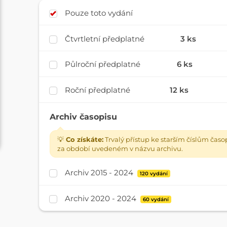
Pouze toto vydání
Čtvrtletní předplatné
3 ks
Půlroční předplatné
6 ks
Roční předplatné
12 ks
Archiv časopisu
💡
Co získáte:
Trvalý přístup ke starším číslům časo
za období uvedeném v názvu archivu.
Archiv 2015 - 2024
120 vydání
Archiv 2020 - 2024
60 vydání