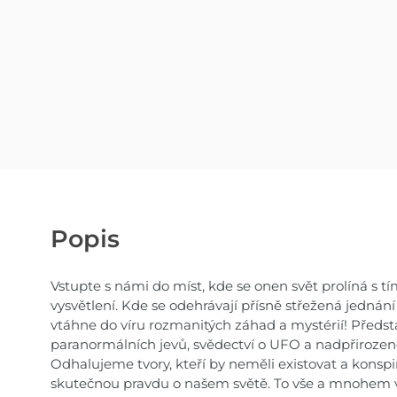
Popis
Vstupte s námi do míst, kde se onen svět prolíná s tí
vysvětlení. Kde se odehrávají přísně střežená jednán
vtáhne do víru rozmanitých záhad a mystérií! Předs
paranormálních jevů, svědectví o UFO a nadpřirozené
Odhalujeme tvory, kteří by neměli existovat a konspir
skutečnou pravdu o našem světě. To vše a mnohem v