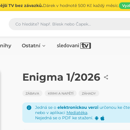
jší TV bez závazků.
Dárek v hodnotě 500 Kč každý měsíc.
Vyz
Vyhledávání
nihy
Ostatní
ČASOPIS
Enigma 1/2026
ZÁBAVA
KRIMI A NAPĚTÍ
ZÁHADY
Jedná se o
elektronickou verzi
určenou ke čten
nebo v aplikaci
Mediatéka
.
Nejedná se o PDF ke stažení.