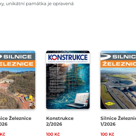
ky,
unikátní památka je opravená
nice Železnice
Konstrukce
Silnice Železni
026
2/2026
1/2026
 Kč
100 Kč
100 Kč