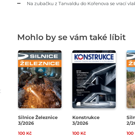
Na zubačku z Tanvaldu do Kořenova se vrací vla
Mohlo by se vám také líbit
Silnice Železnice
Konstrukce
Sil
3/2026
3/2026
2/2
100 Kč
100 Kč
100