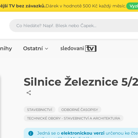
jší TV bez závazků.
Dárek v hodnotě 500 Kč každý měsíc.
Vyz
Vyhledávání
nihy
Ostatní
ČASOPIS
Silnice Železnice 5/
STAVEBNICTVÍ
ODBORNÉ ČASOPISY
TECHNICKÉ OBORY - STAVEBNICTVÍ A ARCHITEKTURA
Jedná se o
elektronickou verzi
určenou ke čten