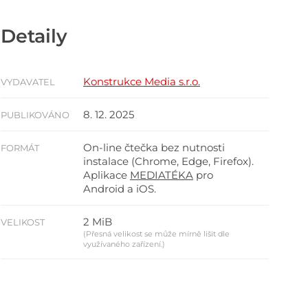
Detaily
Konstrukce Media s.r.o.
VYDAVATEL
8. 12. 2025
PUBLIKOVÁNO
On-line čtečka bez nutnosti
FORMÁT
instalace (Chrome, Edge, Firefox).
Aplikace
MEDIATÉKA
pro
Android a iOS.
2 MiB
VELIKOST
(Přesná velikost se může mírně lišit dle
využívaného zařízení.)