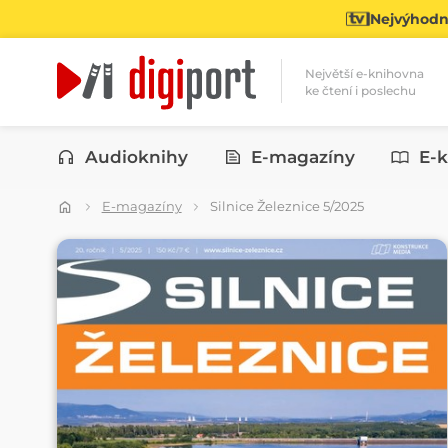
Nejvýhodně
Největší e-knihovna
ke čtení i poslechu
Kategorie
Audioknihy
E-magazíny
E-k
E-magazíny
Silnice Železnice 5/2025