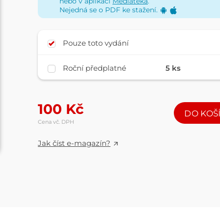
nebo v aplikaci
Mediatéka
.
Nejedná se o PDF ke stažení.
Pouze toto vydání
Roční předplatné
5 ks
100
Kč
DO KOŠ
Cena vč. DPH
Jak číst e-magazín?